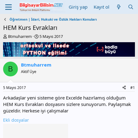
Giriş yap
Kayıt ol
Öğretmen | İdari, Hukuki ve Özlük Hakları Konuları
HEM Kurs Evrakları
K
B
Btmuharrem
5 Mayıs 2017
o
a
n
ş
b
l
u
a
y
n
Btmuharrem
B
u
g
Aktif Üye
b
ı
a
ç
ş
t
5 Mayıs 2017
#1
l
a
a
r
Arkadaşlar yeni sisteme göre Excelde hazırlamış olduğum
t
i
HEM Kurs Evrakları dosyasını sizlere sunuyorum. Paylaşmak
a
h
güzeldir. Herkese iyi çalışmalar
n
i
Ekli dosyalar