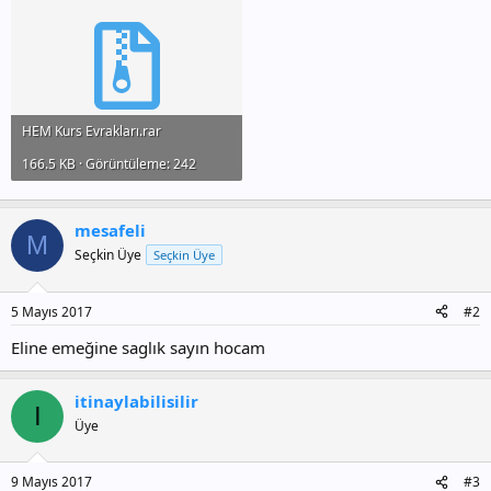
HEM Kurs Evrakları.rar
166.5 KB · Görüntüleme: 242
mesafeli
M
Seçkin Üye
Seçkin Üye
5 Mayıs 2017
#2
Eline emeğine saglık sayın hocam
itinaylabilisilir
I
Üye
9 Mayıs 2017
#3