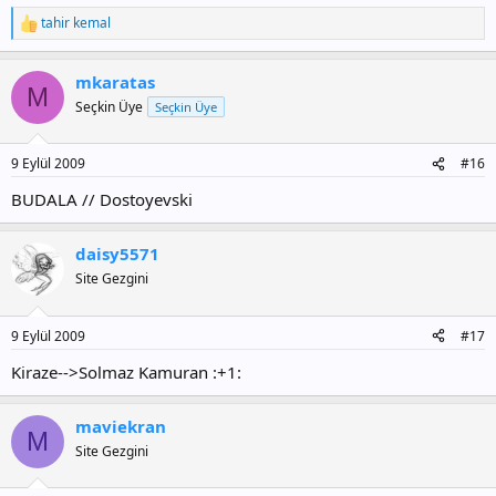
tahir kemal
T
e
p
mkaratas
k
M
i
Seçkin Üye
Seçkin Üye
l
e
r
9 Eylül 2009
#16
:
BUDALA // Dostoyevski
daisy5571
Site Gezgini
9 Eylül 2009
#17
Kiraze-->Solmaz Kamuran :+1:
maviekran
M
Site Gezgini