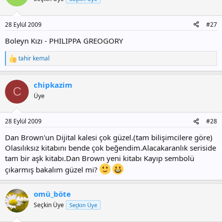
28 Eylül 2009
#27
Boleyn Kızı - PHILIPPA GREOGORY
tahir kemal
T
e
p
chipkazim
k
C
i
Üye
l
e
r
28 Eylül 2009
#28
:
Dan Brown'un Dijital kalesi çok güzel.(tam bilişimcilere göre)
Olasılıksız kitabını bende çok beğendim.Alacakaranlık seriside
tam bir aşk kitabı.Dan Brown yeni kitabı Kayıp sembolü
çıkarmış bakalım güzel mi?
omü_böte
Seçkin Üye
Seçkin Üye