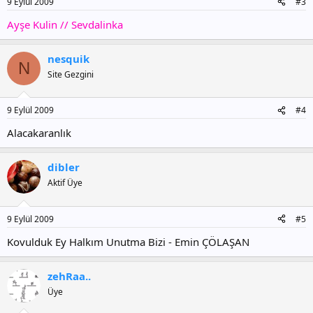
9 Eylül 2009
#3
Ayşe Kulin // Sevdalinka
nesquik
N
Site Gezgini
9 Eylül 2009
#4
Alacakaranlık
dibler
Aktif Üye
9 Eylül 2009
#5
Kovulduk Ey Halkım Unutma Bizi - Emin ÇÖLAŞAN
zehRaa..
Üye