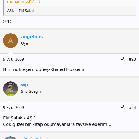
muhammed' Alıntı:
AŞK -- Elif Şafak
:+1:
angelous
A
Üye
9 Eylül 2009
#23
Bin muhteşem güneş-Khaled Hosseini
wp
Site Gezgini
9 Eylül 2009
#24
Elif Şafak / AŞK
Çok güzel bir kitap okumayanlara tavsiye ederim...