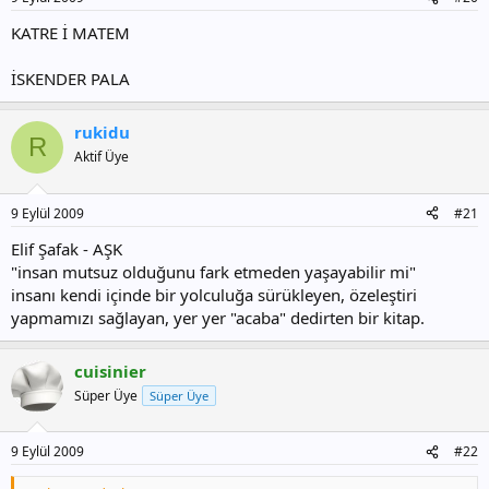
:
KATRE İ MATEM
İSKENDER PALA
rukidu
R
Aktif Üye
9 Eylül 2009
#21
Elif Şafak - AŞK
"insan mutsuz olduğunu fark etmeden yaşayabilir mi"
insanı kendi içinde bir yolculuğa sürükleyen, özeleştiri
yapmamızı sağlayan, yer yer "acaba" dedirten bir kitap.
cuisinier
Süper Üye
Süper Üye
9 Eylül 2009
#22