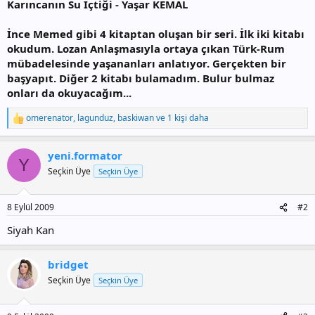
Karıncanın Su İçtiği - Yaşar KEMAL
İnce Memed gibi 4 kitaptan oluşan bir seri. İlk iki kitabı
okudum. Lozan Anlaşmasıyla ortaya çıkan Türk-Rum
mübadelesinde yaşananları anlatıyor. Gerçekten bir
başyapıt. Diğer 2 kitabı bulamadım. Bulur bulmaz
onları da okuyacağım...
omerenator
,
lagunduz
,
baskiwan
ve 1 kişi daha
T
e
p
yeni.formator
k
Y
i
Seçkin Üye
Seçkin Üye
l
e
r
8 Eylül 2009
#2
:
Siyah Kan
bridget
Seçkin Üye
Seçkin Üye