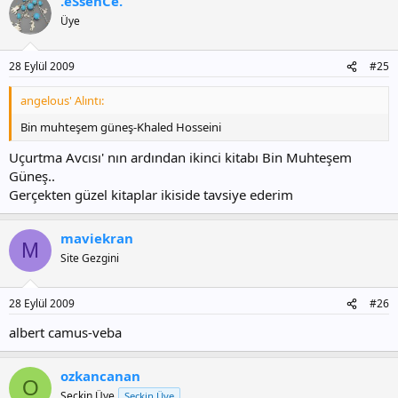
.éSsénCé.
Üye
28 Eylül 2009
#25
angelous' Alıntı:
Bin muhteşem güneş-Khaled Hosseini
Uçurtma Avcısı' nın ardından ikinci kitabı Bin Muhteşem
Güneş..
Gerçekten güzel kitaplar ikiside tavsiye ederim
maviekran
M
Site Gezgini
28 Eylül 2009
#26
albert camus-veba
ozkancanan
O
Seçkin Üye
Seçkin Üye