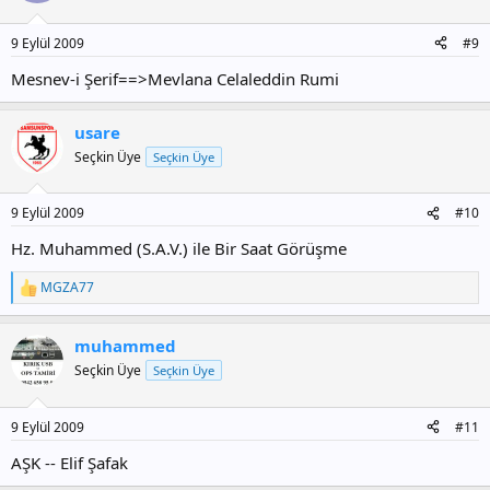
9 Eylül 2009
#9
Mesnev-i Şerif==>Mevlana Celaleddin Rumi
usare
Seçkin Üye
Seçkin Üye
9 Eylül 2009
#10
Hz. Muhammed (S.A.V.) ile Bir Saat Görüşme
MGZA77
T
e
p
muhammed
k
i
Seçkin Üye
Seçkin Üye
l
e
r
9 Eylül 2009
#11
:
AŞK -- Elif Şafak