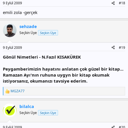
9 Eylül 2009
#18
emili zola -gerçek
sehzade
Seçkin Üye
Seçkin Üye
9 Eylül 2009
#19
Gönül Nimetleri - N.Fazıl KISAKÜREK
Peygamberimizin hayatını anlatan çok güzel bir kitap...
Ramazan Ayı'nın ruhuna uygyn bir kitap okumak
istiyorsanız, okumanızı tavsiye ederim.
MGZA77
T
e
p
bilalca
k
i
Seçkin Üye
Seçkin Üye
l
e
r
9 Eylül 2009
#20