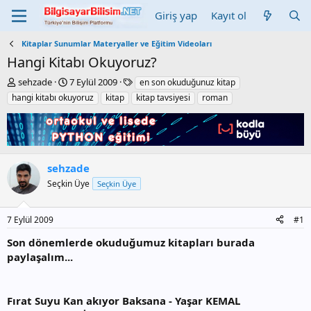
Giriş yap
Kayıt ol
Kitaplar Sunumlar Materyaller ve Eğitim Videoları
Hangi Kitabı Okuyoruz?
K
B
E
sehzade
7 Eylül 2009
en son okuduğunuz kitap
o
a
t
hangi kitabı okuyoruz
kitap
kitap tavsiyesi
roman
n
ş
i
b
l
k
u
a
e
y
n
t
u
g
l
sehzade
b
ı
e
a
ç
r
Seçkin Üye
Seçkin Üye
ş
t
l
a
a
r
7 Eylül 2009
#1
t
i
Son dönemlerde okuduğumuz kitapları burada
a
h
paylaşalım...
n
i
Fırat Suyu Kan akıyor Baksana - Yaşar KEMAL