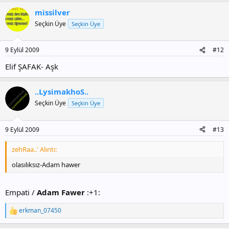
missilver
Seçkin Üye
Seçkin Üye
9 Eylül 2009
#12
Elif ŞAFAK- Aşk
..LysimakhoS..
Seçkin Üye
Seçkin Üye
9 Eylül 2009
#13
zehRaa..' Alıntı:
olasılıksız-Adam hawer
Empati /
Adam Fawer
:+1:
erkman_07450
T
e