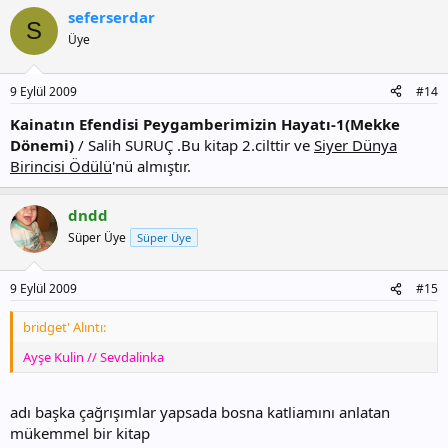
p
seferserdar
k
S
i
Üye
l
e
r
9 Eylül 2009
#14
:
Kainatın Efendisi Peygamberimizin Hayatı-1(Mekke
Dönemi)
/ Salih SURUÇ .Bu kitap 2.cilttir ve
Siyer Dünya
Birincisi Ödülü
'nü almıştır.
dndd
Süper Üye
Süper Üye
9 Eylül 2009
#15
bridget' Alıntı:
Ayşe Kulin // Sevdalinka
adı başka çağrışımlar yapsada bosna katliamını anlatan
mükemmel bir kitap