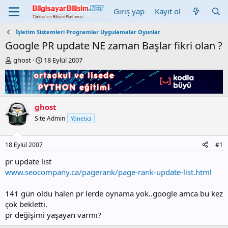
Giriş yap
Kayıt ol
İşletim Sistemleri Programlar Uygulamalar Oyunlar
Google PR update NE zaman Başlar fikri olan ?
K
B
ghost
18 Eylül 2007
o
a
n
ş
b
l
u
a
y
n
ghost
u
g
Site Admin
Yönetici
b
ı
a
ç
ş
t
18 Eylül 2007
#1
l
a
a
r
pr update list
t
i
www.seocompany.ca/pagerank/page-rank-update-list.html
a
h
n
i
141 gün oldu halen pr lerde oynama yok..google amca bu kez
çok bekletti.
pr değişimi yaşayan varmı?