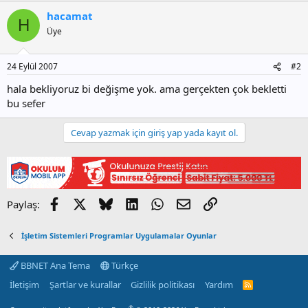
hacamat
H
Üye
24 Eylül 2007
#2
hala bekliyoruz bi değişme yok. ama gerçekten çok bekletti
bu sefer
Cevap yazmak için giriş yap yada kayıt ol.
Facebook
X
Bluesky
LinkedIn
WhatsApp
E-posta
Link
Paylaş:
İşletim Sistemleri Programlar Uygulamalar Oyunlar
BBNET Ana Tema
Türkçe
İletişim
Şartlar ve kurallar
Gizlilik politikası
Yardım
R
S
S
®