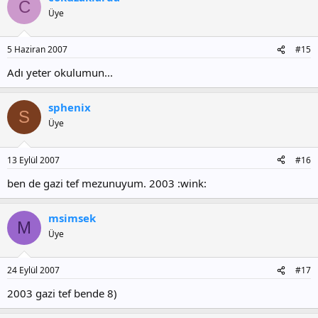
C
Üye
5 Haziran 2007
#15
Adı yeter okulumun...
sphenix
S
Üye
13 Eylül 2007
#16
ben de gazi tef mezunuyum. 2003 :wink:
msimsek
M
Üye
24 Eylül 2007
#17
2003 gazi tef bende 8)