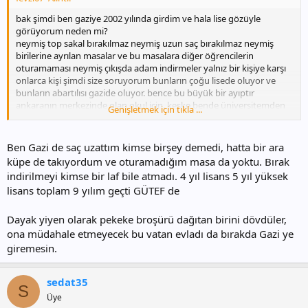
bak şimdi ben gaziye 2002 yılında girdim ve hala lise gözüyle
görüyorum neden mi?
neymiş top sakal bırakılmaz neymiş uzun saç bırakılmaz neymiş
birilerine ayrılan masalar ve bu masalara diğer öğrencilerin
oturamaması neymiş çıkışda adam indirmeler yalnız bir kişiye karşı
onlarca kişi şimdi size soruyorum bunların çoğu lisede oluyor ve
bunların abartılısı gazide oluyor. bence bu büyük bir ayıptır
ankaranın merkezinde olan okul için. keşke bende üniversitemden
Genişletmek için tıkla ...
bu kadar kötü bahsetmeseydim. ama gerçekler bunlar
Ben Gazi de saç uzattım kimse birşey demedi, hatta bir ara
küpe de takıyordum ve oturamadığım masa da yoktu. Bırak
indirilmeyi kimse bir laf bile atmadı. 4 yıl lisans 5 yıl yüksek
lisans toplam 9 yılım geçti GÜTEF de
Dayak yiyen olarak pekeke broşürü dağıtan birini dövdüler,
ona müdahale etmeyecek bu vatan evladı da bırakda Gazi ye
giremesin.
sedat35
S
Üye