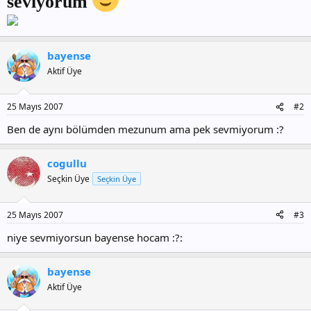
seviyorum
bayense
Aktif Üye
25 Mayıs 2007
#2
Ben de aynı bölümden mezunum ama pek sevmiyorum :?
cogullu
Seçkin Üye
Seçkin Üye
25 Mayıs 2007
#3
niye sevmiyorsun bayense hocam :?:
bayense
Aktif Üye