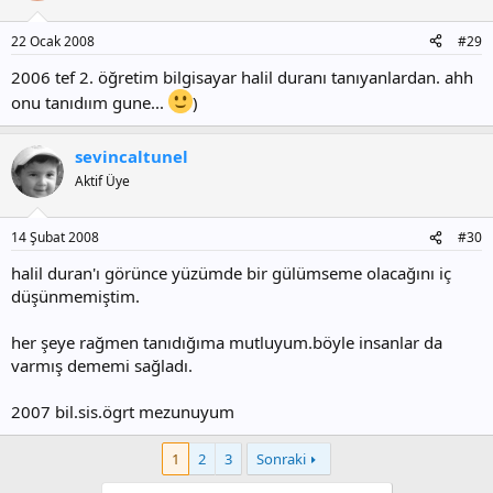
22 Ocak 2008
#29
2006 tef 2. öğretim bilgisayar halil duranı tanıyanlardan. ahh
onu tanıdıım gune...
)
sevincaltunel
Aktif Üye
14 Şubat 2008
#30
halil duran'ı görünce yüzümde bir gülümseme olacağını iç
düşünmemiştim.
her şeye rağmen tanıdığıma mutluyum.böyle insanlar da
varmış dememi sağladı.
2007 bil.sis.ögrt mezunuyum
1
2
3
Sonraki