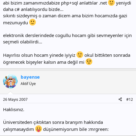
abi bizim zamanımızdabize php+sql anlattılar .net
yeniydi
daha c# anlatılıyordu bizde...
sıkıntı sizdeymiş o zaman dicem ama bizim hocamızda gazi
mezunuydu
elektronik derslerindede cogullu hocam gibi sevmeyenler için
seçmeli olabilirdi...
Hayırlısı olsun hocam yinede iyiyiz
okul bittikten sonrada
ögrenecek bişeyler kalsın ama değil mi
bayense
Aktif Üye
26 Mayıs 2007
#12
Haklısınız.
Üniversiteden çıktıktan sonra branşım hakkında
çalışmasaydım
düşünemiyorum bile :mrgreen: