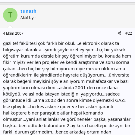
tunash
T
Aktif Üye
4 Ekim 2007
#22
gazi tef fakültesi çok farklı bir okul....elektronik olarak ta
bilgisayar olarakta...şimdi şöyle özetleyeyim..h,ç bir yüksek
öğretim kurumda dersle bir şey öğrenilmiyor bu konuda hem
fikir miyiz? verilen projeler ve kendi araştırma ve soru sorma
çaban...ben hiç bir şey bilmiyorum diye mezun oldum ama
öğrendiklerim ile şimdilerde hayrete düşüyorum....üniversite
olarak beğenilmeyişini şöyle anlıyorum muhafazakar ve bazı
yaptırımların olması dimi...aslında 2001 den önce daha
kötüydü..ve aslında isteyen istediğini yapıyordu...sadece
görüntüde idi...ama 2002 den sonra kimse diyemezki GAZİ
lise gibiydi....herkes askere gider ve her asker garanti
halikoptere biner paraşütle atlar hepsi komando
olmuştur....yani anlatılanlar ve görüneneler başka, yaşananlar
başka...ben odtüde bulundum 2 ay keza hacettepe de aynı bir
farklı durum görmedim...bence arkadaş ortamından