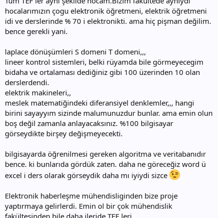
Tüm TEF ler aynı şekilde hocam.Bizim fakültede aynıydı
hocalarımızın çogu elektronik öğretmeni, elektrik öğretmeni
idi ve derslerinde % 70 i elektronikti. ama hiç pişman değilim.
bence gerekli yani.
laplace dönüşümleri S domeni T domeni,,,
lineer kontrol sistemleri, belki rüyamda bile görmeyecegim
bidaha ve ortalaması dediğiniz gibi 100 üzerinden 10 olan
derslerdendi.
elektrik makineleri,,
meslek matematiğindeki diferansiyel denklemler,,, hangi
birini sayayyım sizinde malumunuzdur bunlar. ama emin olun
boş değil zamanla anlayacaksınız. %100 bilgisayar
görseydikte birşey değişmeyecekti.
bilgisayarda öğrenilmesi gereken algoritma ve veritabanıdır
bence. ki bunlarıda gördük zaten. daha ne göreceğiz word ü
excel i ders olarak görseydik daha mı iyiydi sizce
Elektronik haberleşme mühendisliginden bize proje
yaptırmaya gelirlerdi. Emin ol bir çok mühendislik
fakültesinden bile daha ileride TEF leri.