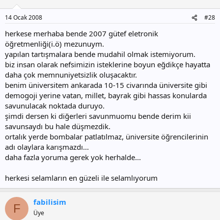
14 Ocak 2008
#28
herkese merhaba bende 2007 gütef eletronik
öğretmenliği(i.ö) mezunuym.
yapılan tartışmalara bende mudahil olmak istemiyorum.
biz insan olarak nefsimizin isteklerine boyun eğdikçe hayatta
daha çok memnuniyetsizlik oluşacaktır.
benim üniversitem ankarada 10-15 civarında üniversite gibi
demogoji yerine vatan, millet, bayrak gibi hassas konularda
savunulacak noktada duruyo.
şimdi dersen ki diğerleri savunmuomu bende derim kii
savunsaydı bu hale düşmezdik.
ortalık yerde bombalar patlatılmaz, üniversite öğrencilerinin
adı olaylara karışmazdı...
daha fazla yoruma gerek yok herhalde...
herkesi selamların en güzeli ile selamlıyorum
fabilisim
F
Üye