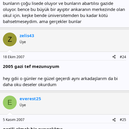
bunların çoğu lisede oluyor ve bunların abartılısı gazide
oluyor. bence bu büyük bir ayıptır ankaranın merkezinde olan
okul için. keşke bende üniversitemden bu kadar kötü
bahsetmeseydim. ama gerçekler bunlar
zelis43
Z
Üye
18 Ekim 2007
#24
2005 gazi tef mezunuyum
hey gdii o günler ne güzel geçerdi aynı arkadaşlarım da bi
daha oku deseler okurdum
everest25
E
Üye
5 Kasım 2007
#25