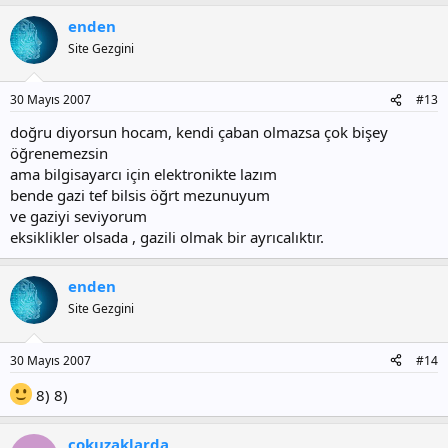
enden
Site Gezgini
30 Mayıs 2007
#13
doğru diyorsun hocam, kendi çaban olmazsa çok bişey
öğrenemezsin
ama bilgisayarcı için elektronikte lazım
bende gazi tef bilsis öğrt mezunuyum
ve gaziyi seviyorum
eksiklikler olsada , gazili olmak bir ayrıcalıktır.
enden
Site Gezgini
30 Mayıs 2007
#14
8) 8)
cokuzaklarda