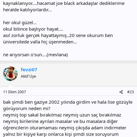
kaynaklanıyor....hacamat joe black arkadaşlar dediklerime
heralde katılıyorlardır...
her okul güzel...
okul bitince başlıyor hayat....
asıl zorluk gerçek hayattaymış..20 sene okurum ben
üniversitede valla hiç üşenmeden...
ne arıyorsan o'sun....(mevlana)
fevzi07
Aktif Üye
11 Ekim 2007
#23
bak şimdi ben gaziye 2002 yılında girdim ve hala lise gözüyle
görüyorum neden mi?
neymiş top sakal bırakılmaz neymiş uzun saç bırakılmaz
neymiş birilerine ayrılan masalar ve bu masalara diğer
öğrencilerin oturamaması neymiş çıkışda adam indirmeler
yalnız bir kişiye karşı onlarca kişi şimdi size soruyorum