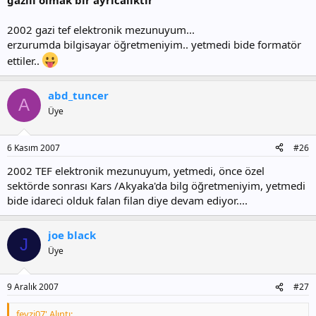
gazili olmak bir ayrıcalıktır
2002 gazi tef elektronik mezunuyum...
erzurumda bilgisayar öğretmeniyim.. yetmedi bide formatör
ettiler..
abd_tuncer
A
Üye
6 Kasım 2007
#26
2002 TEF elektronik mezunuyum, yetmedi, önce özel
sektörde sonrası Kars /Akyaka'da bilg öğretmeniyim, yetmedi
bide idareci olduk falan filan diye devam ediyor....
joe black
J
Üye
9 Aralık 2007
#27
fevzi07' Alıntı: