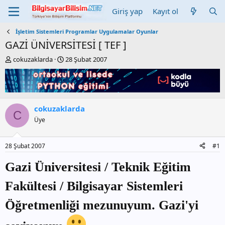
Giriş yap
Kayıt ol
İşletim Sistemleri Programlar Uygulamalar Oyunlar
GAZİ ÜNİVERSİTESİ [ TEF ]
K
B
cokuzaklarda
28 Şubat 2007
o
a
n
ş
b
l
u
a
y
n
cokuzaklarda
u
g
C
Üye
b
ı
a
ç
ş
t
28 Şubat 2007
#1
l
a
a
r
Gazi Üniversitesi / Teknik Eğitim
t
i
a
h
Fakültesi / Bilgisayar Sistemleri
n
i
Öğretmenliği mezunuyum. Gazi'yi