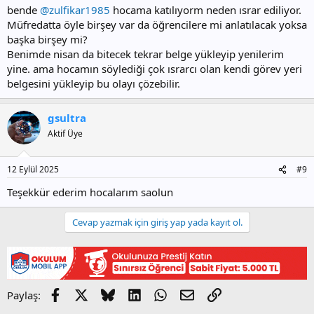
bende
@zulfikar1985
hocama katılıyorm neden ısrar ediliyor.
Müfredatta öyle birşey var da öğrencilere mi anlatılacak yoksa
başka birşey mi?
Benimde nisan da bitecek tekrar belge yükleyip yenilerim
yine. ama hocamın söylediği çok ısrarcı olan kendi görev yeri
belgesini yükleyip bu olayı çözebilir.
gsultra
Aktif Üye
12 Eylül 2025
#9
Teşekkür ederim hocalarım saolun
Cevap yazmak için giriş yap yada kayıt ol.
Facebook
X
Bluesky
LinkedIn
WhatsApp
E-posta
Link
Paylaş: