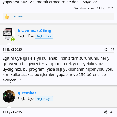
yapıyorsunuz? v.s. merak etmedim de değil. Saygılar...
Son düzenleme:
11 Eylül 2025
gizemkar
T
e
p
braveheart06mg
k
i
Seçkin Üye
Seçkin Üye
l
e
r
11 Eylül 2025
#7
:
Eğitim üyeliği ile 1 yıl kullanabilirsiniz tam sürümünü. her yıl
görev yeri belgenizi tekrar göndererek yenileyebilirsiniz
üyeliğinizi. bu programı yasa dışı yüklemenin hiçbir yolu yok.
kim kullanacaksa bu işlemleri yapabilir ve 250 öğrenci de
ekleyebilir.
gizemkar
Seçkin Üye
Seçkin Üye
11 Eylül 2025
#8