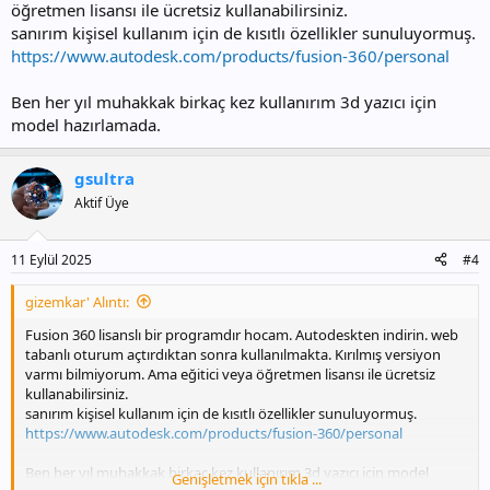
öğretmen lisansı ile ücretsiz kullanabilirsiniz.
sanırım kişisel kullanım için de kısıtlı özellikler sunuluyormuş.
https://www.autodesk.com/products/fusion-360/personal
Ben her yıl muhakkak birkaç kez kullanırım 3d yazıcı için
model hazırlamada.
gsultra
Aktif Üye
11 Eylül 2025
#4
gizemkar' Alıntı:
Fusion 360 lisanslı bir programdır hocam. Autodeskten indirin. web
tabanlı oturum açtırdıktan sonra kullanılmakta. Kırılmış versiyon
varmı bilmiyorum. Ama eğitici veya öğretmen lisansı ile ücretsiz
kullanabilirsiniz.
sanırım kişisel kullanım için de kısıtlı özellikler sunuluyormuş.
https://www.autodesk.com/products/fusion-360/personal
Ben her yıl muhakkak birkaç kez kullanırım 3d yazıcı için model
Genişletmek için tıkla ...