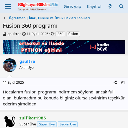
Giriş yap
Kayıt ol
Öğretmen | İdari, Hukuki ve Özlük Hakları Konuları
Fusion 360 programı
K
B
E
gsultra
11 Eylül 2025
360
fusion
o
a
t
n
ş
i
b
l
k
u
a
e
y
n
t
gsultra
u
g
l
Aktif Üye
b
ı
e
a
ç
r
ş
t
11 Eylül 2025
#1
l
a
a
r
Hocalarım fusion programı indirmem söylendi ancak full
t
i
olanı bulamadım bu konuda bilginiz olursa sevinirim teşekkür
a
h
ederim şimdiden
n
i
zulfikar1985
Süper Üye
Süper Üye
Seçkin Üye