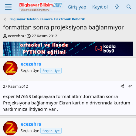
Giriş yap
Kayıt ol
Bilgisayar Telefon Kamera Elektronik Robotik
formattan sonra projeksiyona bağlanmıyor
K
B
ecezehra
27 Kasım 2012
o
a
n
ş
b
l
u
a
y
n
ecezehra
u
g
Seçkin Üye
Seçkin Üye
b
ı
a
ç
ş
t
27 Kasım 2012
#1
l
a
a
r
exper M765S bilgisayara format attım.formattan sonra
t
i
Projeksiyona bağlanmıyor Ekran kartının driverınıda kurdum .
a
h
Yardımınıza ihtiyacım var .
n
i
ecezehra
Seçkin Üye
Seçkin Üye