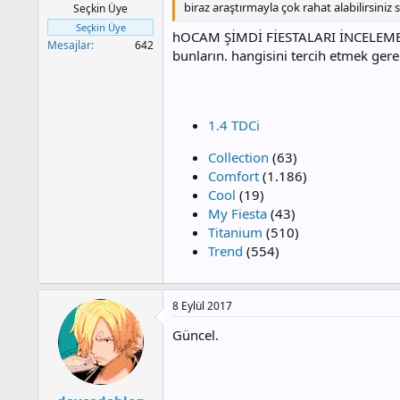
biraz araştırmayla çok rahat alabilirsiniz 
Seçkin Üye
Seçkin Üye
hOCAM ŞİMDİ FİESTALARI İNCELEMEYE B
Mesajlar
642
bunların. hangisini tercih etmek gerek
1.4 TDCi
Collection
(63)
Comfort
(1.186)
Cool
(19)
My Fiesta
(43)
Titanium
(510)
Trend
(554)
8 Eylül 2017
Güncel.