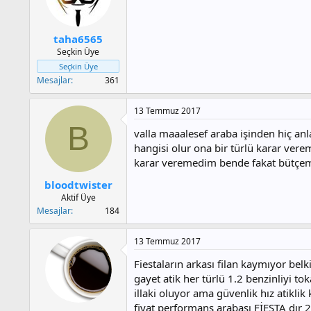
taha6565
Seçkin Üye
Seçkin Üye
Mesajlar
361
13 Temmuz 2017
B
valla maaalesef araba işinden hiç an
hangisi olur ona bir türlü karar ver
karar veremedim bende fakat bütçemi
bloodtwister
Aktif Üye
Mesajlar
184
13 Temmuz 2017
Fiestaların arkası filan kaymıyor bel
gayet atik her türlü 1.2 benzinliyi t
illaki oluyor ama güvenlik hız atikli
fiyat performans arabası FİESTA dır 2