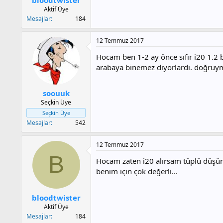
a
h
Aktif Üye
n
i
Mesajlar
184
12 Temmuz 2017
Hocam ben 1-2 ay önce sıfır i20 1.2 b
arabaya binemez diyorlardı. doğruymu
soouuk
Seçkin Üye
Seçkin Üye
Mesajlar
542
12 Temmuz 2017
B
Hocam zaten i20 alırsam tüplü düşün
benim için çok değerli...
bloodtwister
Aktif Üye
Mesajlar
184