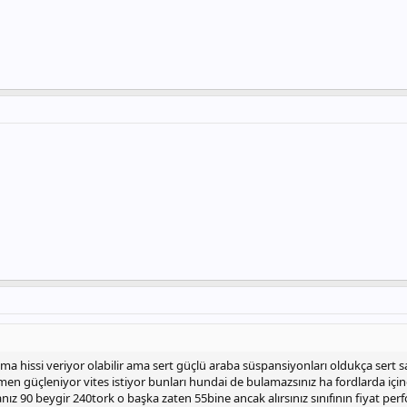
yma hissi veriyor olabilir ama sert güçlü araba süspansiyonları oldukça sert s
men güçleniyor vites istiyor bunları hundai de bulamazsınız ha fordlarda için
anız 90 beygir 240tork o başka zaten 55bine ancak alırsınız sınıfının fiyat pe