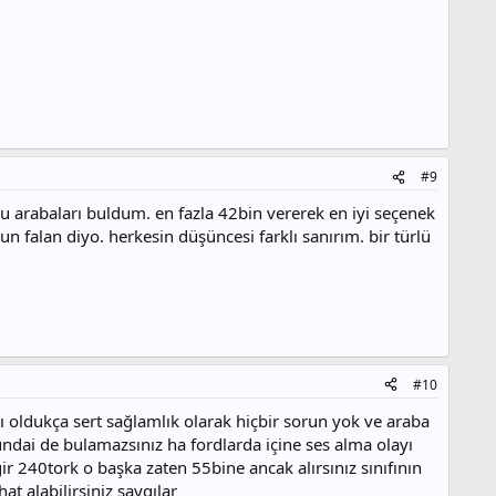
#9
bu arabaları buldum. en fazla 42bin vererek en iyi seçenek
 falan diyo. herkesin düşüncesi farklı sanırım. bir türlü
#10
rı oldukça sert sağlamlık olarak hiçbir sorun yok ve araba
hundai de bulamazsınız ha fordlarda içine ses alma olayı
ir 240tork o başka zaten 55bine ancak alırsınız sınıfının
t alabilirsiniz saygılar