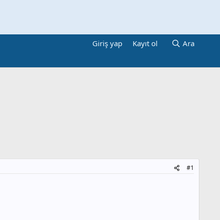
Giriş yap
Kayıt ol
Ara
#1