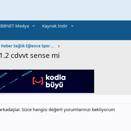
BBNET Medya
Kaynak İndir
Sosyal Kültürel Haber Sağlık Eğlence Spor Otomobil
 1.2 cdvvt sense mi
kadaşlar. Sizce hangisi değerli yorumlarınızı bekliyorum