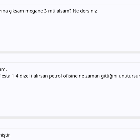
ivarına çıksam megane 3 mü alsam? Ne dersiniz
dım.
sta 1.4 dizel i alırsan petrol ofisine ne zaman gittiğini unutursun
ştir.