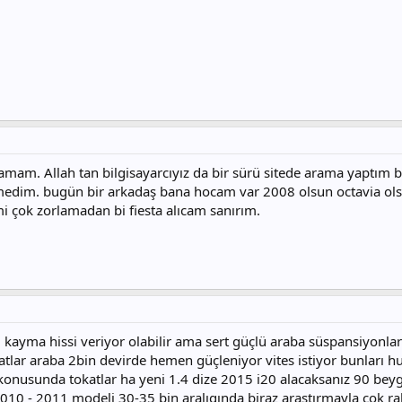
lamam. Allah tan bilgisayarcıyız da bir sürü sitede arama yaptım 
emedim. bugün bir arkadaş bana hocam var 2008 olsun octavia olsun
 çok zorlamadan bi fiesta alıcam sanırım.
ki kayma hissi veriyor olabilir ama sert güçlü araba süspansiyonla
okatlar araba 2bin devirde hemen güçleniyor vites istiyor bunları 
k konusunda tokatlar ha yeni 1.4 dize 2015 i20 alacaksanız 90 beyg
010 - 2011 modeli 30-35 bin aralıgında biraz araştırmayla çok raha