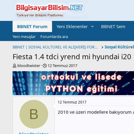
BBNET Forum
Yeni Eklenenler
BBNET Sem
Yeni mesajlar
Forumlarda ara
BBNET | SOSYAL KÜLTÜREL VE ALIŞVERİŞ FORUMU
Fiesta 1.4 tdci yrend mi hyundai i20
K
B
bloodtwister
12 Temmuz 2017
o
a
n
ş
b
l
u
a
y
n
u
g
12 Temmuz 2017
b
ı
a
ç
B
2010 ve üzeri modellere bakıyorum ar
ş
t
l
a
a
r
t
i
bloodtwister