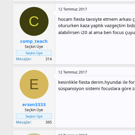
12 Temmuz 2017
C
hocam fiesta tavsiyte etmem arkası ç
otururken kaza yaptık vazgeçtim bi
alabilirsen i20 al ama ben focus çuyu
comp_teach
Seçkin Üye
Seçkin Üye
Mesajlar
314
12 Temmuz 2017
E
kesinlikle fiesta derim.hyundai ile 
süspansiyon sistemi focuslara göre za
ersan3333
Seçkin Üye
Seçkin Üye
Mesajlar
395