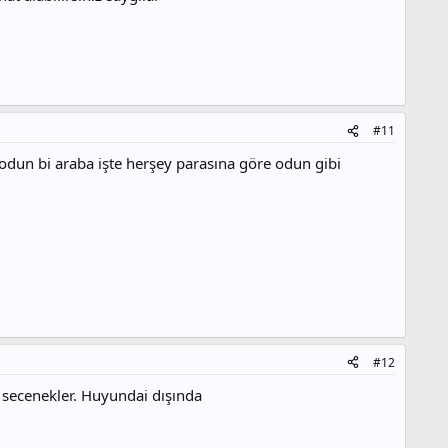
#11
 odun bi araba işte herşey parasına göre odun gibi
#12
 secenekler. Huyundai dışında