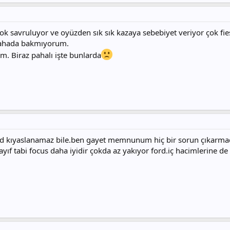
ok savruluyor ve oyüzden sık sık kazaya sebebiyet veriyor çok f
dahada bakmıyorum.
m. Biraz pahalı işte bunlarda
ford kıyaslanamaz bile.ben gayet memnunum hiç bir sorun çıkarmadı
yıf tabi focus daha iyidir çokda az yakıyor ford.iç hacimlerine de