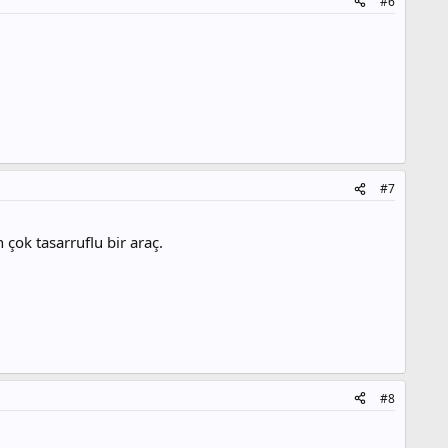
#6
#7
 çok tasarruflu bir araç.
#8