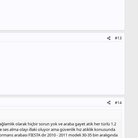
#13
#14
ağlamlık olarak hiçbir sorun yok ve araba gayet atik her türlü 1.2
e ses alma olayı illaki oluyor ama güvenlik hız atiklik konusunda
rformans arabası FİESTA dır 2010 - 2011 modeli 30-35 bin aralıgında