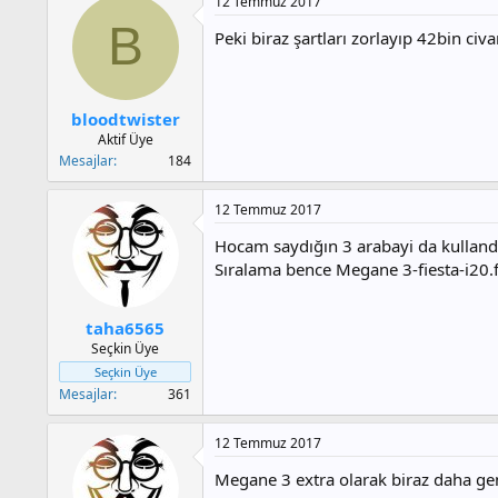
12 Temmuz 2017
B
Peki biraz şartları zorlayıp 42bin c
bloodtwister
Aktif Üye
Mesajlar
184
12 Temmuz 2017
Hocam saydığın 3 arabayi da kullan
Sıralama bence Megane 3-fiesta-i20.fie
taha6565
Seçkin Üye
Seçkin Üye
Mesajlar
361
12 Temmuz 2017
Megane 3 extra olarak biraz daha geni