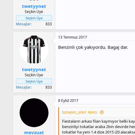
twetyynet
Seçkin Üye
Seçkin Üye
Mesajlar
833
13 Temmuz 2017
Benzinli çok yakıyordu. Bagaj dar.
twetyynet
Seçkin Üye
Seçkin Üye
Mesajlar
833
8 Eylül 2017
bznesm_srkn' Alıntı:
Fiestaların arkası filan kaymıyor belki ka
benzinliyi tokatlar araba 2bin devirde he
tokatlar ha yeni 1.4 dize 2015 i20 alacaks
mevzuat