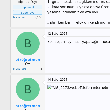
1- gmail hesabınız açıkken indirin, da
Hiperaktif Üye
2- kota sorununuz yoksa dosya üzerin
Hiperaktif
yaşama ihtimaliniz en aza iner.
Süper Üye
Mesajlar
3,106
İndirirken ben firefox'un kendi indir
12 Şubat 2024
B
Etkinleştirmeyi nasıl yapacağım ho
btröğretmen
Üye
Mesajlar
3
14 Şubat 2024
B
Telefon interneti
btröğretmen