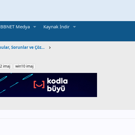
BBNET Medya
Kaynak İndir
BT Sınıfı | Teknik Konular, Sorunlar ve Çözümler
2 imaj
win10 imaj