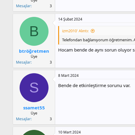
Üye
Mesajlar
3
14 Şubat 2024
B
izm2010' Alıntı:
Telefondan bağlanıyorum öğretmenim. Ama
Hocam bende de aynı sorun oluyor 
btröğretmen
Üye
Mesajlar
3
8 Mart 2024
S
Bende de etkinleştirme sorunu var.
ssamet55
Üye
Mesajlar
3
10 Mart 2024