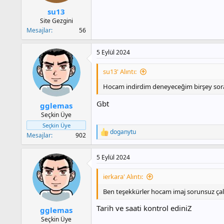
su13
Site Gezgini
Mesajlar
56
5 Eylül 2024
su13' Alıntı:
Hocam indirdim deneyeceğim birşey sor
Gbt
gglemas
Seçkin Üye
Seçkin Üye
doganytu
T
Mesajlar
902
e
p
5 Eylül 2024
k
i
l
ierkara' Alıntı:
e
r
Ben teşekkürler hocam imaj sorunsuz çal
:
Tarih ve saati kontrol ediniZ
gglemas
Seçkin Üye