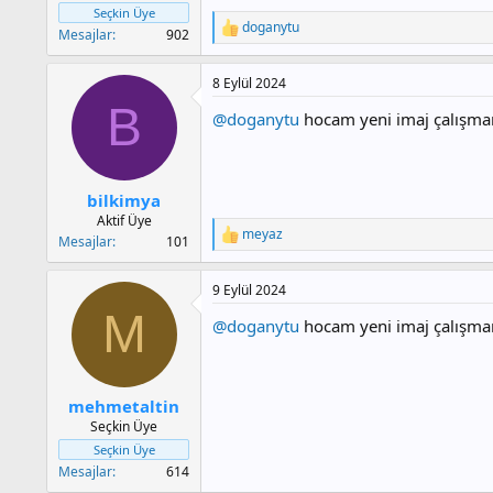
Seçkin Üye
doganytu
T
Mesajlar
902
e
p
8 Eylül 2024
k
i
B
@doganytu
hocam yeni imaj çalışman
l
e
r
:
bilkimya
Aktif Üye
meyaz
T
Mesajlar
101
e
p
9 Eylül 2024
k
i
M
@doganytu
hocam yeni imaj çalışman
l
e
r
:
mehmetaltin
Seçkin Üye
Seçkin Üye
Mesajlar
614