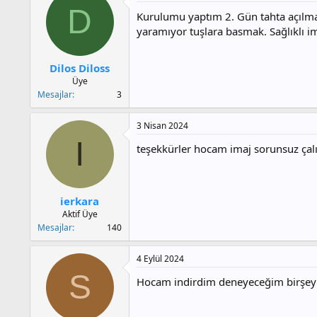
D
Kurulumu yaptım 2. Gün tahta açılmad
yaramıyor tuşlara basmak. Sağlıklı im
Dilos Diloss
Üye
Mesajlar
3
3 Nisan 2024
I
teşekkürler hocam imaj sorunsuz çalı
ierkara
Aktif Üye
Mesajlar
140
4 Eylül 2024
S
Hocam indirdim deneyeceğim birşey