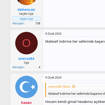
a
h
n
i
dehencan
Seçkin Üye
Seçkin Üye
Mesajlar
738
9 Ocak 2024
O
Malesef indirme her seferinde başarıs
oneroz84
Üye
Mesajlar
4
9 Ocak 2024
oneroz84' Alıntı:
Malesef indirme her seferinde başarısız di
Hocam kendi gmail hesabınız açıkken g
hasan