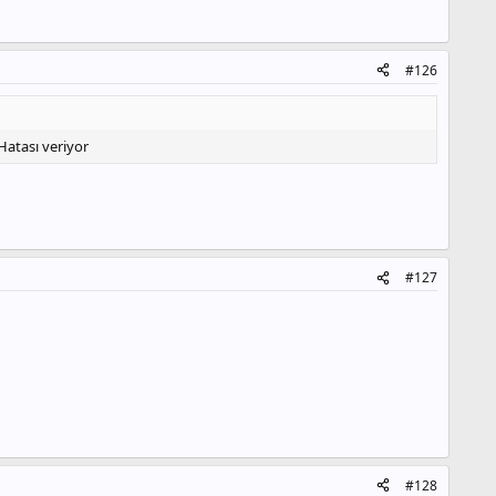
#126
Hatası veriyor
#127
#128