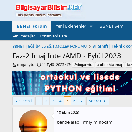
BBNET Forum
Yeni Eklenenler
BBNET Sem
Yeni mesajlar
Forumlarda ara
BBNET | EĞİTİM ve EĞİTİMCİLER FORUMU
Faz-2 Imaj Intel/AMD - Eylül 2023
K
B
E
doganytu
11 Eylül 2023
@doganytu
akıllı tahta imaj
faz
o
a
t
n
ş
i
b
l
k
u
a
e
y
n
t
u
g
l
Önceki
1
2
3
4
5
6
7
Sonraki
b
ı
e
a
ç
r
ş
t
18 Ekim 2023
l
a
bende alabilirmiyim hocam.
a
r
t
i