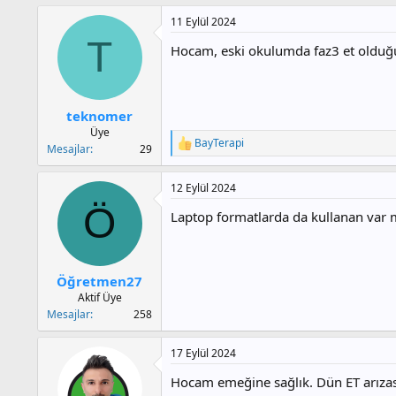
11 Eylül 2024
T
Hocam, eski okulumda faz3 et olduğun
teknomer
Üye
BayTerapi
T
Mesajlar
29
e
p
12 Eylül 2024
k
i
Ö
Laptop formatlarda da kullanan var 
l
e
r
:
Öğretmen27
Aktif Üye
Mesajlar
258
17 Eylül 2024
Hocam emeğine sağlık. Dün ET arızası 