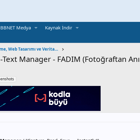
BBNET Medya
Kaynak İndir
Yazılım Geliştirme, Web Tasarımı ve Veritabanı
-Text Manager - FADIM (Fotoğraftan Anın
eenshots