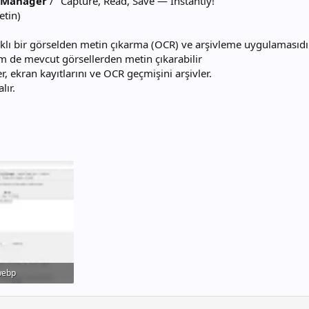
t Manager
/ "Capture, Read, Save — Instantly!"
etin)
naklı bir görselden metin çıkarma (OCR) ve arşivleme uygulamasıdı
 de mevcut görsellerden metin çıkarabilir
r, ekran kayıtlarını ve OCR geçmişini arşivler.
lır.
webp
Görüntüleme: 67