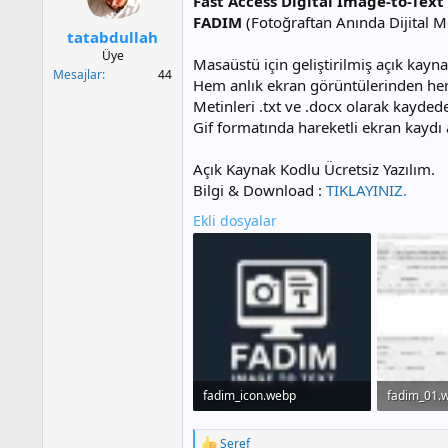
Fast Access Digital Image-to-Tex
a
r
t
i
FADIM
(Fotoğraftan Anında Dijital M
tatabdullah
a
h
n
i
Üye
Masaüstü için geliştirilmiş açık kay
Mesajlar
44
Hem anlık ekran görüntülerinden hem
Metinleri .txt ve .docx olarak kaydede
Gif formatında hareketli ekran kaydı a
Açık Kaynak Kodlu Ücretsiz Yazılım.
Bilgi & Download :
TIKLAYINIZ.
Ekli dosyalar
fadim_icon.webp
fadim_01.
20.5 KB · Görüntüleme: 168
47.4 KB · 
Şeref