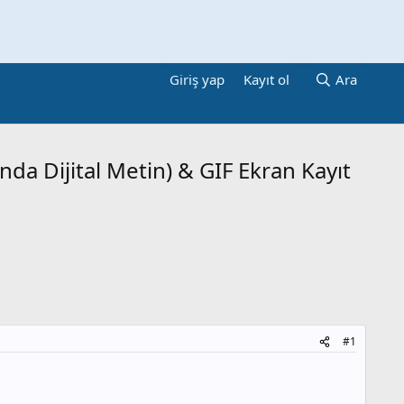
Giriş yap
Kayıt ol
Ara
da Dijital Metin) & GIF Ekran Kayıt
#1