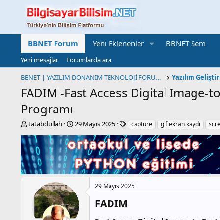
BBNET Forum
Yeni Eklenenler
BBNET Sem
Yeni mesajlar
Forumlarda ara
BBNET | YAZILIM DONANIM TEKNOLOJİ FORUMU
FADIM -Fast Access Digital Image-to
Programı
K
B
E
tatabdullah
29 Mayıs 2025
capture
gif ekran kaydı
scr
o
a
t
n
ş
i
b
l
k
u
a
e
y
n
t
u
g
l
b
ı
e
29 Mayıs 2025
a
ç
r
FADIM​
ş
t
l
a