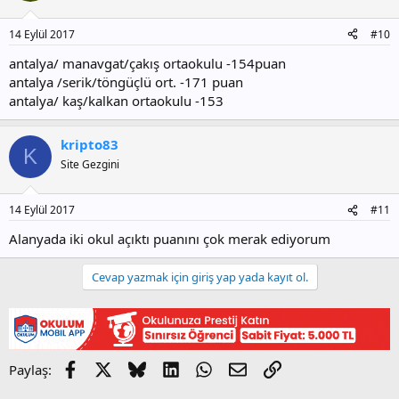
14 Eylül 2017
#10
antalya/ manavgat/çakış ortaokulu -154puan
antalya /serik/töngüçlü ort. -171 puan
antalya/ kaş/kalkan ortaokulu -153
kripto83
K
Site Gezgini
14 Eylül 2017
#11
Alanyada iki okul açıktı puanını çok merak ediyorum
Cevap yazmak için giriş yap yada kayıt ol.
Facebook
X
Bluesky
LinkedIn
WhatsApp
E-posta
Link
Paylaş: