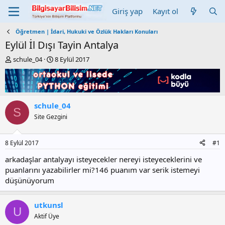
Giriş yap
Kayıt ol
Öğretmen | İdari, Hukuki ve Özlük Hakları Konuları
Eylül İl Dışı Tayin Antalya
K
B
schule_04
8 Eylül 2017
o
a
n
ş
b
l
u
a
y
n
schule_04
S
u
g
Site Gezgini
b
ı
a
ç
ş
t
8 Eylül 2017
#1
l
a
a
r
arkadaşlar antalyayı isteyecekler nereyi isteyeceklerini ve
t
i
puanlarını yazabilirler mi?146 puanım var serik istemeyi
a
h
düşünüyorum
n
i
utkunsl
U
Aktif Üye