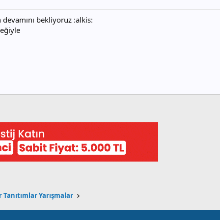
 devamını bekliyoruz :alkis:
leğiyle
r Tanıtımlar Yarışmalar