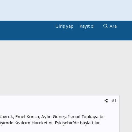
Giriş yap
Kayıt ol
Ara
#1
n Kavruk, Emel Konca, Aylin Güneş, İsmail Topkaya bir
mde Kıvılcım Hareketini, Eskişehir’de başlattılar.