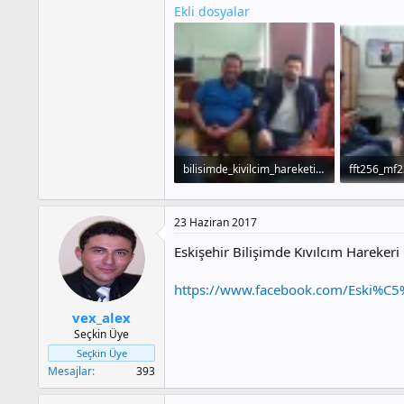
Ekli dosyalar
bilisimde_kivilcim_hareketi_baslattilar_h115647_14689.webp
fft256_mf
25.3 KB · Görüntüleme: 469
25 KB · Gö
23 Haziran 2017
Eskişehir Bilişimde Kıvılcım Harekeri
https://www.facebook.com/Eski%C5%
vex_alex
Seçkin Üye
Seçkin Üye
Mesajlar
393