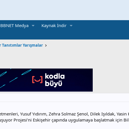
BBNET Medya
Kaynak İndir
r Tanıtımlar Yarışmalar
retmenleri, Yusuf Yıdırım, Zehra Solmaz Şenol, Dilek Işıldak, Yasi
uyor Projesi’ni Eskişehir çapında uygulamaya başlatmak için Bilişi