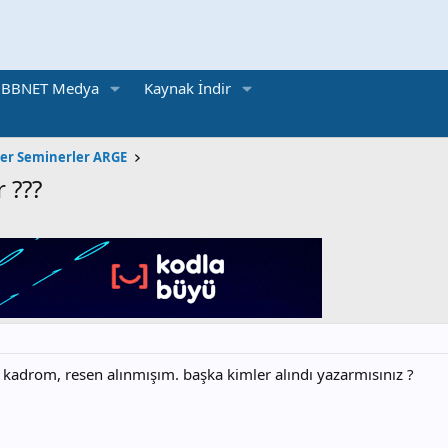
BBNET Medya
Kaynak İndir
ler Seminerler ARGE
 ???
 kadrom, resen alınmışım. başka kimler alındı yazarmısınız ?