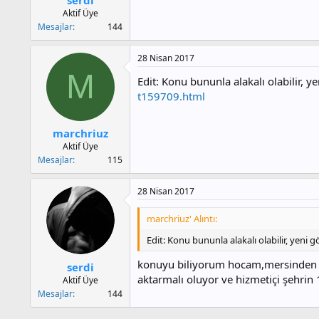
a
h
Aktif Üye
n
i
Mesajlar
144
28 Nisan 2017
M
Edit: Konu bununla alakalı olabilir, 
t159709.html
marchriuz
Aktif Üye
Mesajlar
115
28 Nisan 2017
marchriuz' Alıntı:
Edit: Konu bununla alakalı olabilir, yeni
konuyu biliyorum hocam,mersinden baş
serdi
aktarmalı oluyor ve hizmetiçi şehrin 
Aktif Üye
Mesajlar
144