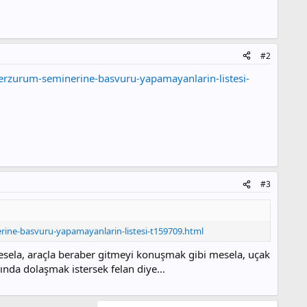
#2
/erzurum-seminerine-basvuru-yapamayanlarin-listesi-
#3
rine-basvuru-yapamayanlarin-listesi-t159709.html
esela, araçla beraber gitmeyi konuşmak gibi mesela, uçak
ında dolaşmak istersek felan diye...