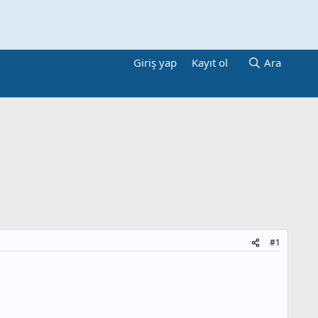
Giriş yap
Kayıt ol
Ara
#1