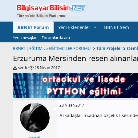
BBNET Forum
Yeni Eklenenler
BBNET Sem
Yeni mesajlar
Forumlarda ara
BBNET | EĞİTİM ve EĞİTİMCİLER FORUMU
Tüm Projeler Sistem
Erzuruma Mersinden resen alınanlar
K
B
serdi
28 Nisan 2017
o
a
n
ş
b
l
u
a
y
n
u
g
28 Nisan 2017
b
ı
a
ç
Arkadaşlar m.adnan özçelik lisesinde
ş
t
l
a
a
r
t
i
serdi