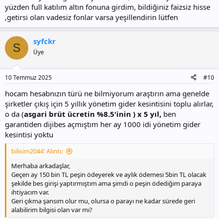
yüzden full katılım altın fonuna girdim, bildiğiniz faizsiz hisse
,getirsi olan vadesiz fonlar varsa yeşillendirin lütfen
syfckr
S
Üye
10 Temmuz 2025
#10
hocam hesabnızın türü ne bilmiyorum araştırın ama genelde
şirketler çıkış için 5 yıllık yönetim gider kesintisini toplu alırlar,
o da (
asgari brüt ücretin %8.5'inin ) x 5 yıl,
ben
garantiden dijibes açmıştım her ay 1000 idi yönetim gider
kesintisi yoktu
bilisim2044' Alıntı:
Merhaba arkadaşlar,
Geçen ay 150 bin TL peşin ödeyerek ve aylık ödemesi 5bin TL olacak
şekilde bes girişi yaptırmıştım ama şimdi o peşin ödediğim paraya
ihtiyacım var.
Geri çıkma şansım olur mu, olursa o parayı ne kadar sürede geri
alabilirim bilgisi olan var mı?