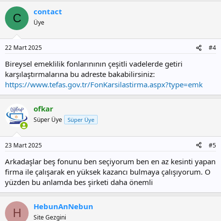
contact
C
Üye
22 Mart 2025
#4
Bireysel emeklilik fonlarınının çeşitli vadelerde getiri
karşılaştırmalarına bu adreste bakabilirsiniz:
https://www.tefas.gov.tr/FonKarsilastirma.aspx?type=emk
ofkar
Süper Üye
Süper Üye
23 Mart 2025
#5
Arkadaşlar beş fonunu ben seçiyorum ben en az kesinti yapan
firma ile çalışarak en yüksek kazancı bulmaya çalışıyorum. O
yüzden bu anlamda bes şirketi daha önemli
HebunAnNebun
H
Site Gezgini