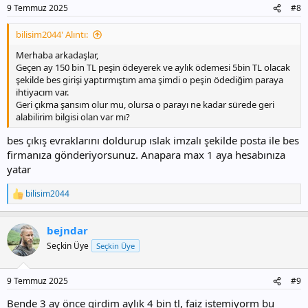
9 Temmuz 2025
#8
bilisim2044' Alıntı:
Merhaba arkadaşlar,
Geçen ay 150 bin TL peşin ödeyerek ve aylık ödemesi 5bin TL olacak
şekilde bes girişi yaptırmıştım ama şimdi o peşin ödediğim paraya
ihtiyacım var.
Geri çıkma şansım olur mu, olursa o parayı ne kadar sürede geri
alabilirim bilgisi olan var mı?
bes çıkış evraklarını doldurup ıslak imzalı şekilde posta ile bes
firmanıza gönderiyorsunuz. Anapara max 1 aya hesabınıza
yatar
bilisim2044
T
e
p
bejndar
k
i
Seçkin Üye
Seçkin Üye
l
e
r
9 Temmuz 2025
#9
:
Bende 3 ay önce girdim aylık 4 bin tl, faiz istemiyorm bu