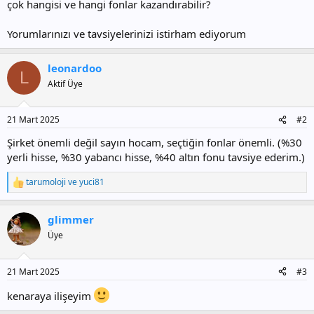
çok hangisi ve hangi fonlar kazandırabilir?
Yorumlarınızı ve tavsiyelerinizi istirham ediyorum
leonardoo
L
Aktif Üye
21 Mart 2025
#2
Şirket önemli değil sayın hocam, seçtiğin fonlar önemli. (%30
yerli hisse, %30 yabancı hisse, %40 altın fonu tavsiye ederim.)
tarumoloji
ve
yuci81
T
e
p
glimmer
k
i
Üye
l
e
r
21 Mart 2025
#3
:
kenaraya ilişeyim