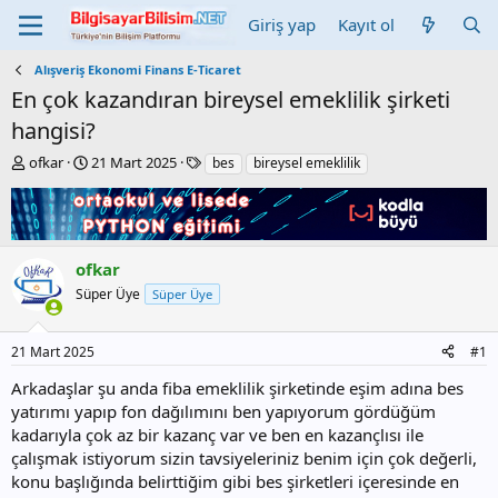
Giriş yap
Kayıt ol
Alışveriş Ekonomi Finans E-Ticaret
En çok kazandıran bireysel emeklilik şirketi
hangisi?
K
B
E
ofkar
21 Mart 2025
bes
bireysel emeklilik
o
a
t
n
ş
i
b
l
k
u
a
e
y
n
t
ofkar
u
g
l
Süper Üye
Süper Üye
b
ı
e
a
ç
r
ş
t
21 Mart 2025
#1
l
a
a
r
Arkadaşlar şu anda fiba emeklilik şirketinde eşim adına bes
t
i
yatırımı yapıp fon dağılımını ben yapıyorum gördüğüm
a
h
kadarıyla çok az bir kazanç var ve ben en kazançlısı ile
n
i
çalışmak istiyorum sizin tavsiyeleriniz benim için çok değerli,
konu başlığında belirttiğim gibi bes şirketleri içeresinde en