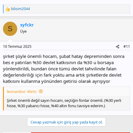
bilisim2044
T
e
p
syfckr
k
S
i
Üye
l
e
r
10 Temmuz 2025
#11
:
şirket şöyle önemli hocam, şubat hatay depreminden sonra
bes e yatırılan %30 devlet katkısının da %30 u borsaya
yönlendirildi, bundan önce tümü devlet tahvilinde falan
değerlendiriliği için fark yoktu ama artık şirketlerde devlet
katkısını kullanma yönünden getirisi olarak ayrışıyor
leonardoo' Alıntı:
Şirket önemli değil sayın hocam, seçtiğin fonlar önemli. (%30 yerli
hisse, %30 yabancı hisse, %40 altın fonu tavsiye ederim.)
Cevap yazmak için giriş yap yada kayıt ol.