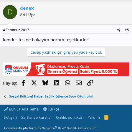
denex
D
Aktif Üye
4 Temmuz 2017
#5
kendi sitesine bakayım hocam teşekkürler
Cevap yazmak için giriş yap yada kayıt ol.
Facebook
X
Bluesky
LinkedIn
WhatsApp
E-posta
Link
Paylaş:
Sosyal Kültürel Haber Sağlık Eğlence Spor Otomobil
BBNET Ana Tema
Türkçe
İletişim
Şartlar ve kurallar
Gizlilik politikası
Yardım
R
S
S
®
Community platform by XenForo
© 2010-2026 XenForo Ltd.