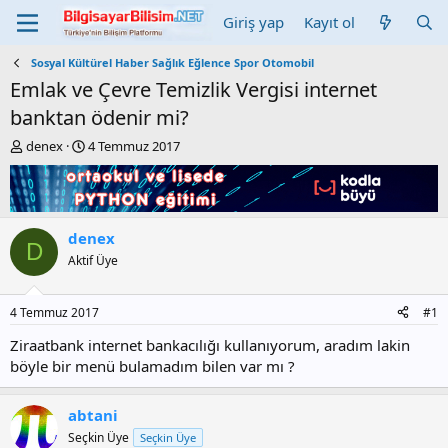
Giriş yap
Kayıt ol
Sosyal Kültürel Haber Sağlık Eğlence Spor Otomobil
Emlak ve Çevre Temizlik Vergisi internet
banktan ödenir mi?
K
B
denex
4 Temmuz 2017
o
a
n
ş
b
l
u
a
y
n
denex
D
u
g
Aktif Üye
b
ı
a
ç
ş
t
4 Temmuz 2017
#1
l
a
a
r
Ziraatbank internet bankacılığı kullanıyorum, aradım lakin
t
i
böyle bir menü bulamadım bilen var mı ?
a
h
n
i
abtani
Seçkin Üye
Seçkin Üye