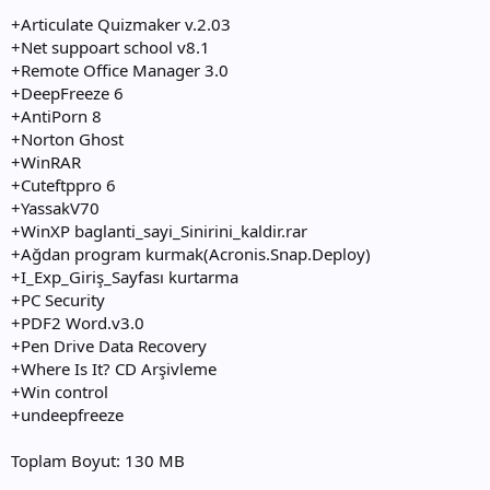
+Articulate Quizmaker v.2.03
+Net suppoart school v8.1
+Remote Office Manager 3.0
+DeepFreeze 6
+AntiPorn 8
+Norton Ghost
+WinRAR
+Cuteftppro 6
+YassakV70
+WinXP baglanti_sayi_Sinirini_kaldir.rar
+Ağdan program kurmak(Acronis.Snap.Deploy)
+I_Exp_Giriş_Sayfası kurtarma
+PC Security
+PDF2 Word.v3.0
+Pen Drive Data Recovery
+Where Is It? CD Arşivleme
+Win control
+undeepfreeze
Toplam Boyut: 130 MB