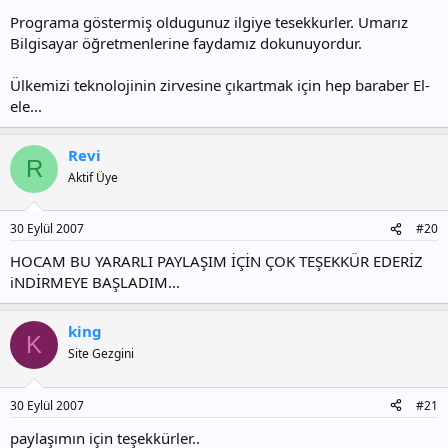
Programa göstermiş oldugunuz ilgiye tesekkurler. Umarız
Bilgisayar öğretmenlerine faydamız dokunuyordur.
Ülkemizi teknolojinin zirvesine çıkartmak için hep baraber El-
ele...
Revi
R
Aktif Üye
30 Eylül 2007
#20
HOCAM BU YARARLI PAYLAŞIM İÇİN ÇOK TEŞEKKÜR EDERİZ
iNDİRMEYE BAŞLADIM...
king
K
Site Gezgini
30 Eylül 2007
#21
paylaşımın için teşekkürler..