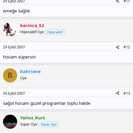
29 Eylül 2007
#11
emeğe sağlık
karinca_52
Hiperaktif Üye
Hiperaktif
29 Eylül 2007
#12
hocam süpersin
bahrione
B
Üye
29 Eylül 2007
#13
sağol hocam güzel programlar toplu halde
Yalnız_Kurt
Süper Üye
Süper Üye