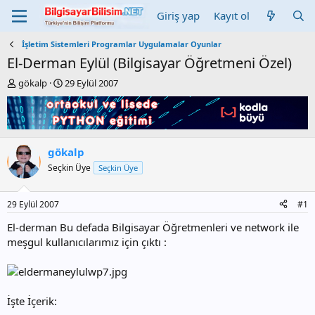
Giriş yap
Kayıt ol
İşletim Sistemleri Programlar Uygulamalar Oyunlar
El-Derman Eylül (Bilgisayar Öğretmeni Özel)
K
B
gökalp
29 Eylül 2007
o
a
n
ş
b
l
u
a
y
n
gökalp
u
g
Seçkin Üye
Seçkin Üye
b
ı
a
ç
ş
t
29 Eylül 2007
#1
l
a
a
r
El-derman Bu defada Bilgisayar Öğretmenleri ve network ile
t
i
meşgul kullanıcılarımız için çıktı :
a
h
n
i
İşte İçerik: