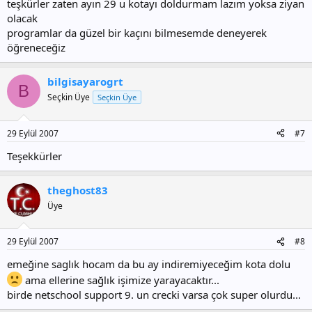
teşkürler zaten ayın 29 u kotayı doldurmam lazım yoksa ziyan
olacak
programlar da güzel bir kaçını bilmesemde deneyerek
öğreneceğiz
bilgisayarogrt
B
Seçkin Üye
Seçkin Üye
29 Eylül 2007
#7
Teşekkürler
theghost83
Üye
29 Eylül 2007
#8
emeğine saglık hocam da bu ay indiremiyeceğim kota dolu
ama ellerine sağlık işimize yarayacaktır...
birde netschool support 9. un crecki varsa çok super olurdu...