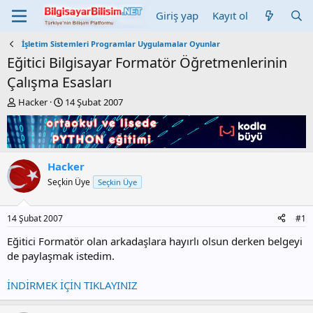
Giriş yap
Kayıt ol
İşletim Sistemleri Programlar Uygulamalar Oyunlar
Eğitici Bilgisayar Formatör Öğretmenlerinin
Çalışma Esasları
K
B
Hacker
14 Şubat 2007
o
a
n
ş
b
l
u
a
y
n
Hacker
u
g
Seçkin Üye
Seçkin Üye
b
ı
a
ç
ş
t
14 Şubat 2007
#1
l
a
a
r
Eğitici Formatör olan arkadaşlara hayırlı olsun derken belgeyi
t
i
de paylaşmak istedim.
a
h
n
i
İNDİRMEK İÇİN TIKLAYINIZ