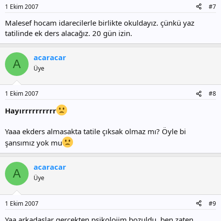
1 Ekim 2007
#7
Malesef hocam idarecilerle birlikte okuldayız. çünkü yaz
tatilinde ek ders alacağız. 20 gün izin.
acaracar
A
Üye
1 Ekim 2007
#8
Hayırrrrrrrrrr
Yaaa ekders almasakta tatile çıksak olmaz mı? Öyle bi
şansımız yok mu
acaracar
A
Üye
1 Ekim 2007
#9
Yaa arkadaşlar gerçekten psikolojim bozuldu, ben zaten