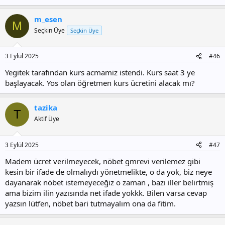
e
p
m_esen
k
M
i
Seçkin Üye
Seçkin Üye
l
e
r
3 Eylül 2025
#46
:
Yegitek tarafından kurs acmamiz istendi. Kurs saat 3 ye
başlayacak. Yos olan öğretmen kurs ücretini alacak mı?
tazika
T
Aktif Üye
3 Eylül 2025
#47
Madem ücret verilmeyecek, nöbet gmrevi verilemez gibi
kesin bir ifade de olmalıydı yönetmelikte, o da yok, biz neye
dayanarak nöbet istemeyeceğiz o zaman , bazı iller belirtmiş
ama bizim ilin yazısında net ifade yokkk. Bilen varsa cevap
yazsın lütfen, nöbet bari tutmayalım ona da fitim.