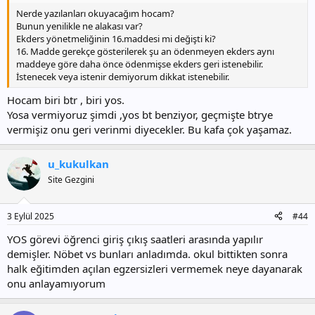
Nerde yazılanları okuyacağım hocam?
Bunun yenilikle ne alakası var?
Ekders yönetmeliğinin 16.maddesi mi değişti ki?
16. Madde gerekçe gösterilerek şu an ödenmeyen ekders aynı
maddeye göre daha önce ödenmişse ekders geri istenebilir.
İstenecek veya istenir demiyorum dikkat istenebilir.
Hocam biri btr , biri yos.
Yosa vermiyoruz şimdi ,yos bt benziyor, geçmişte btrye
vermişiz onu geri verinmi diyecekler. Bu kafa çok yaşamaz.
u_kukulkan
Site Gezgini
3 Eylül 2025
#44
YOS görevi öğrenci giriş çıkış saatleri arasında yapılır
demişler. Nöbet vs bunları anladımda. okul bittikten sonra
halk eğitimden açılan egzersizleri vermemek neye dayanarak
onu anlayamıyorum