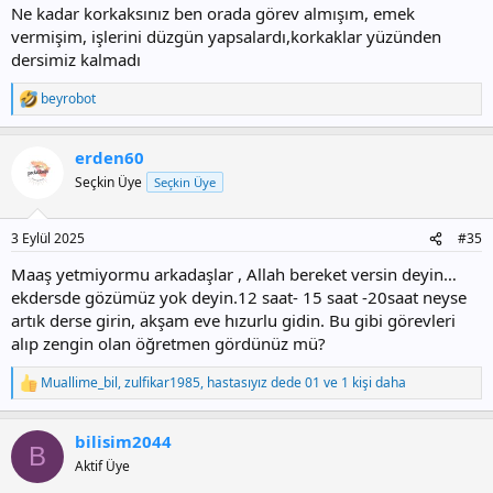
Ne kadar korkaksınız ben orada görev almışım, emek
vermişim, işlerini düzgün yapsalardı,korkaklar yüzünden
dersimiz kalmadı
beyrobot
T
e
p
erden60
k
i
Seçkin Üye
Seçkin Üye
l
e
r
3 Eylül 2025
#35
:
Maaş yetmiyormu arkadaşlar , Allah bereket versin deyin…
ekdersde gözümüz yok deyin.12 saat- 15 saat -20saat neyse
artık derse girin, akşam eve hızurlu gidin. Bu gibi görevleri
alıp zengin olan öğretmen gördünüz mü?
Muallime_bil
,
zulfikar1985
,
hastasıyız dede 01
ve 1 kişi daha
T
e
p
bilisim2044
k
B
i
Aktif Üye
l