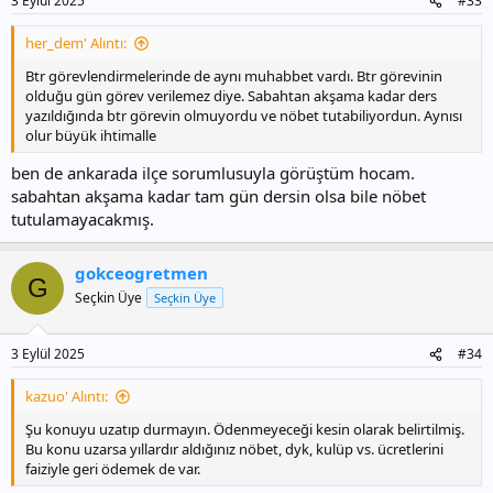
3 Eylül 2025
#33
her_dem' Alıntı:
Btr görevlendirmelerinde de aynı muhabbet vardı. Btr görevinin
olduğu gün görev verilemez diye. Sabahtan akşama kadar ders
yazıldığında btr görevin olmuyordu ve nöbet tutabiliyordun. Aynısı
olur büyük ihtimalle
ben de ankarada ilçe sorumlusuyla görüştüm hocam.
sabahtan akşama kadar tam gün dersin olsa bile nöbet
tutulamayacakmış.
gokceogretmen
G
Seçkin Üye
Seçkin Üye
3 Eylül 2025
#34
kazuo' Alıntı:
Şu konuyu uzatıp durmayın. Ödenmeyeceği kesin olarak belirtilmiş.
Bu konu uzarsa yıllardır aldığınız nöbet, dyk, kulüp vs. ücretlerini
faiziyle geri ödemek de var.