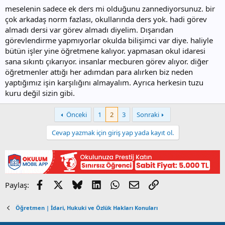
meselenin sadece ek ders mi olduğunu zannediyorsunuz. bir
çok arkadaş norm fazlası, okullarında ders yok. hadi görev
almadı dersi var görev almadı diyelim. Dışarıdan
görevlendirme yapmıyorlar okulda bilişimci var diye. haliyle
bütün işler yine öğretmene kalıyor. yapmasan okul idaresi
sana sıkıntı çıkarıyor. insanlar mecburen görev alıyor. diğer
öğretmenler attığı her adımdan para alırken biz neden
yaptığımız işin karşılığını almayalım. Ayrıca herkesin tuzu
kuru değil sizin gibi.
Önceki
1
2
3
Sonraki
Cevap yazmak için giriş yap yada kayıt ol.
Facebook
X
Bluesky
LinkedIn
WhatsApp
E-posta
Link
Paylaş:
Öğretmen | İdari, Hukuki ve Özlük Hakları Konuları