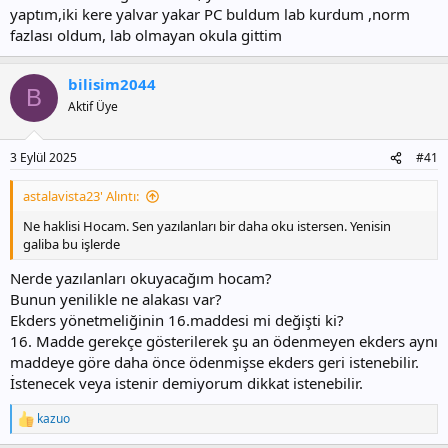
yaptım,iki kere yalvar yakar PC buldum lab kurdum ,norm
fazlası oldum, lab olmayan okula gittim
bilisim2044
B
Aktif Üye
3 Eylül 2025
#41
astalavista23' Alıntı:
Ne haklisi Hocam. Sen yazılanları bir daha oku istersen. Yenisin
galiba bu işlerde
Nerde yazılanları okuyacağım hocam?
Bunun yenilikle ne alakası var?
Ekders yönetmeliğinin 16.maddesi mi değişti ki?
16. Madde gerekçe gösterilerek şu an ödenmeyen ekders aynı
maddeye göre daha önce ödenmişse ekders geri istenebilir.
İstenecek veya istenir demiyorum dikkat istenebilir.
kazuo
T
e