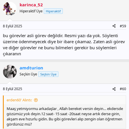
karinca_52
Hiperaktif Üye
Hiperaktif
8 Eylül 2025
#59
bu görevler asli görev değildir. Resmi yazı da yok. Söylenti
üzerine ödenmeyecek diye bir ibare çıkamaz. Zaten asli görev
ve diğer görevler ne bunu bilmeleri gerekir bu söylemleri
çıkaranın
amdturion
Seçkin Üye
Seçkin Üye
8 Eylül 2025
#60
erden60' Alıntı:
Maaş yetmiyormu arkadaşlar , Allah bereket versin deyin… ekdersde
gözümüz yok deyin.12 saat- 15 saat -20saat neyse artık derse girin,
akşam eve hızurlu gidin. Bu gibi görevleri alıp zengin olan öğretmen
gördünüz mü?