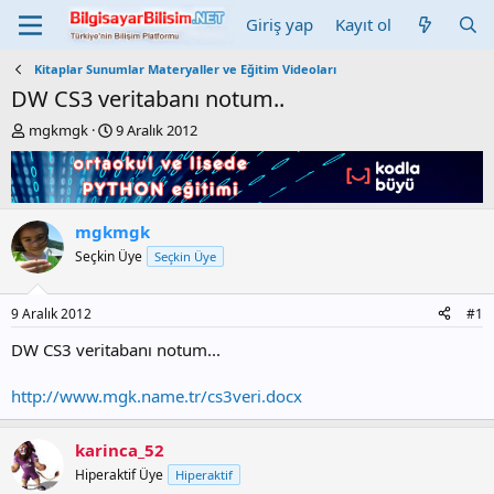
Giriş yap
Kayıt ol
Kitaplar Sunumlar Materyaller ve Eğitim Videoları
DW CS3 veritabanı notum..
K
B
mgkmgk
9 Aralık 2012
o
a
n
ş
b
l
u
a
y
n
mgkmgk
u
g
Seçkin Üye
Seçkin Üye
b
ı
a
ç
ş
t
9 Aralık 2012
#1
l
a
a
r
DW CS3 veritabanı notum...
t
i
a
h
http://www.mgk.name.tr/cs3veri.docx
n
i
karinca_52
Hiperaktif Üye
Hiperaktif