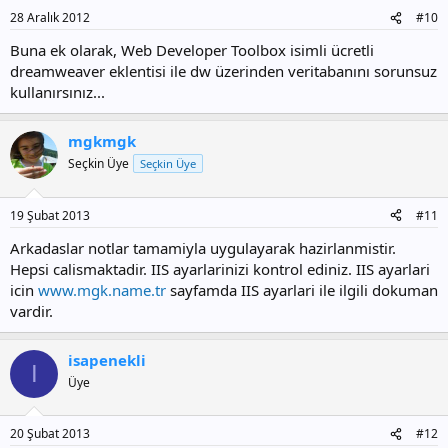
28 Aralık 2012
#10
Buna ek olarak, Web Developer Toolbox isimli ücretli
dreamweaver eklentisi ile dw üzerinden veritabanını sorunsuz
kullanırsınız...
mgkmgk
Seçkin Üye
Seçkin Üye
19 Şubat 2013
#11
Arkadaslar notlar tamamiyla uygulayarak hazirlanmistir.
Hepsi calismaktadir. IIS ayarlarinizi kontrol ediniz. IIS ayarlari
icin
www.mgk.name.tr
sayfamda IIS ayarlari ile ilgili dokuman
vardir.
isapenekli
I
Üye
20 Şubat 2013
#12