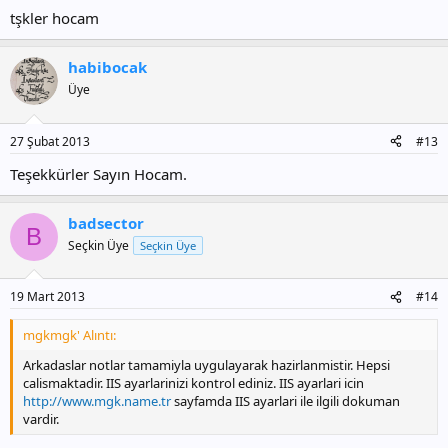
tşkler hocam
habibocak
Üye
27 Şubat 2013
#13
Teşekkürler Sayın Hocam.
badsector
B
Seçkin Üye
Seçkin Üye
19 Mart 2013
#14
mgkmgk' Alıntı:
Arkadaslar notlar tamamiyla uygulayarak hazirlanmistir. Hepsi
calismaktadir. IIS ayarlarinizi kontrol ediniz. IIS ayarlari icin
http://www.mgk.name.tr
sayfamda IIS ayarlari ile ilgili dokuman
vardir.