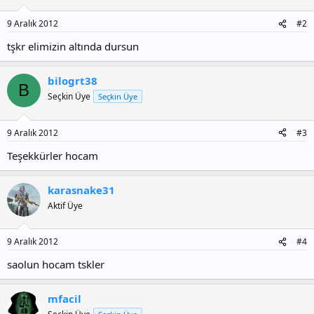
9 Aralık 2012
#2
tşkr elimizin altında dursun
bilogrt38
B
Seçkin Üye
Seçkin Üye
9 Aralık 2012
#3
Teşekkürler hocam
karasnake31
Aktif Üye
9 Aralık 2012
#4
saolun hocam tskler
mfacil