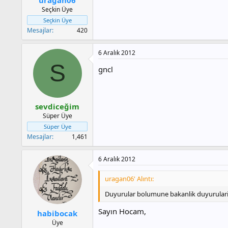
a
h
Seçkin Üye
n
i
Seçkin Üye
Mesajlar
420
6 Aralık 2012
S
gncl
sevdiceğim
Süper Üye
Süper Üye
Mesajlar
1,461
6 Aralık 2012
uragan06' Alıntı:
Duyurular bolumune bakanlik duyurularin
Sayın Hocam,
habibocak
Üye