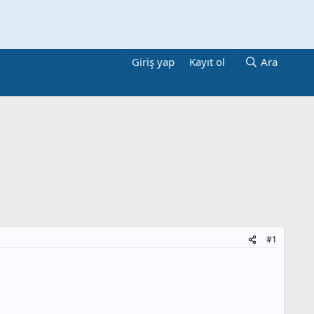
Giriş yap
Kayıt ol
Ara
#1