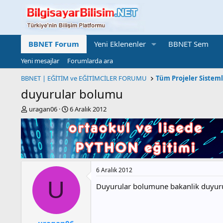
BBNET Forum
Yeni Eklenenler
BBNET Sem
Yeni mesajlar
Forumlarda ara
BBNET | EĞİTİM ve EĞİTİMCİLER FORUMU
Tüm Projeler Sistem
duyurular bolumu
K
B
uragan06
6 Aralık 2012
o
a
n
ş
b
l
u
a
y
n
u
g
6 Aralık 2012
b
ı
a
ç
U
Duyurular bolumune bakanlik duyurul
ş
t
l
a
a
r
t
i
uragan06