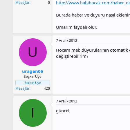
http://www.habibocak.com/haber_d
Mesajlar
0
Burada haber ve duyuru nasıl eklenir
Umarım faydalı olur.
7 Aralık 2012
U
Hocam meb duyurularının otomatik ola
değiştirebilirim?
uragan06
Seçkin Üye
Seçkin Üye
Mesajlar
420
7 Aralık 2012
I
güncel