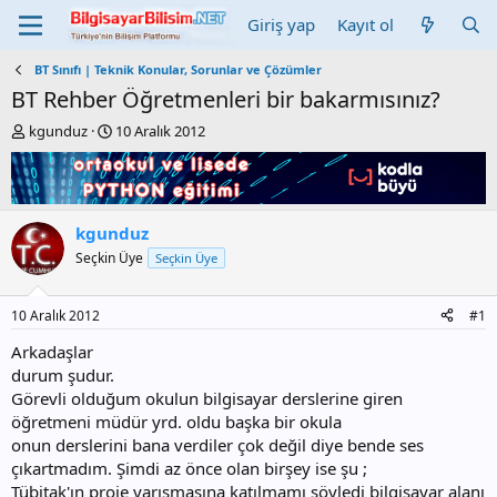
Giriş yap
Kayıt ol
BT Sınıfı | Teknik Konular, Sorunlar ve Çözümler
BT Rehber Öğretmenleri bir bakarmısınız?
K
B
kgunduz
10 Aralık 2012
o
a
n
ş
b
l
u
a
y
n
kgunduz
u
g
Seçkin Üye
Seçkin Üye
b
ı
a
ç
ş
t
10 Aralık 2012
#1
l
a
a
r
Arkadaşlar
t
i
durum şudur.
a
h
Görevli olduğum okulun bilgisayar derslerine giren
n
i
öğretmeni müdür yrd. oldu başka bir okula
onun derslerini bana verdiler çok değil diye bende ses
çıkartmadım. Şimdi az önce olan birşey ise şu ;
Tübitak'ın proje yarışmasına katılmamı söyledi bilgisayar alanı