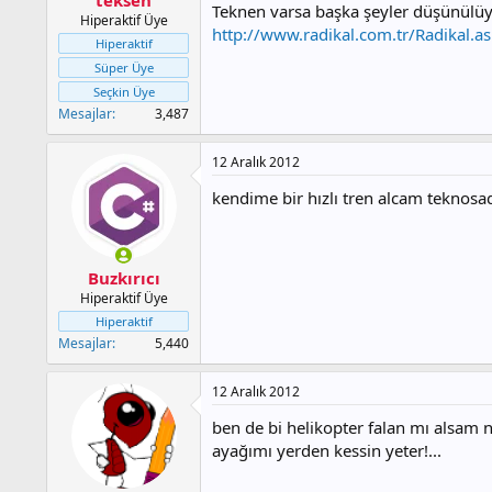
a
h
Teknen varsa başka şeyler düşünülüy
Hiperaktif Üye
n
i
http://www.radikal.com.tr/Radikal.as
Hiperaktif
Süper Üye
Seçkin Üye
Mesajlar
3,487
12 Aralık 2012
kendime bir hızlı tren alcam teknosa
Buzkırıcı
Hiperaktif Üye
Hiperaktif
Mesajlar
5,440
12 Aralık 2012
ben de bi helikopter falan mı alsam n
ayağımı yerden kessin yeter!...