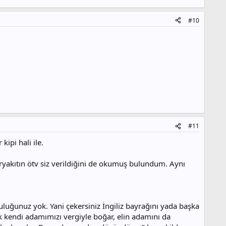
#10
#11
ipi hali ile.
ryakıtın ötv siz verildiğini de okumuş bulundum. Aynı
luğunuz yok. Yani çekersiniz İngiliz bayrağını yada başka
ak kendi adamımızı vergiyle boğar, elin adamını da