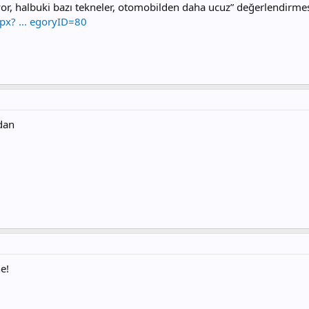
or, halbuki bazı tekneler, otomobilden daha ucuz” değerlendirme
px? ... egoryID=80
dan
e!