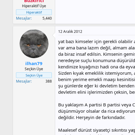
Buzkırıcı
Hiperaktif Üye
Hiperaktif
Mesajlar
5,440
12 Aralık 2012
yat bazı kimseler için gerekli olabili
var ama bana lazım değil, almam alana
da biraz insaf edilsin. Kimsenin gem
neredeyse suçlu konumuna düşürüldüğ
ilhan79
kendinize kıyağınızı hadi ona da eyv
Seçkin Üye
Sizden kıyak emeklilik istemiyorum, 
Seçkin Üye
benim yerime emekli maaşı kesinitis
Mesajlar
388
şu günlerde eğer ki devletim benden z
devletim elini işlerimizden çeksin, 
Bu yaklaşım A partisi B partisi veya C
düşünmüyor olsalar da rica ediyorum,
değildir. Herşeyin de farkındadır.
Maalesef dürüst siyasetçi sıkıntısı 