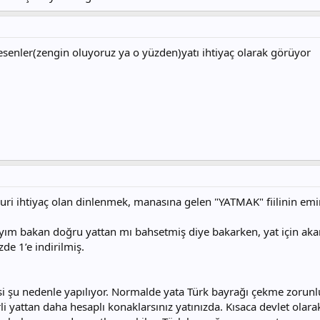
kesenler(zengin oluyoruz ya o yüzden)yatı ihtiyaç olarak görüyor
uri ihtiyaç olan dinlenmek, manasına gelen "YATMAK" fiilinin emir k
yım bakan doğru yattan mı bahsetmiş diye bakarken, yat için aka
de 1’e indirilmiş.
i şu nedenle yapılıyor. Normalde yata Türk bayrağı çekme zorunlu
i yattan daha hesaplı konaklarsınız yatınızda. Kısaca devlet olar