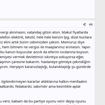
#8
 vergi alınmasın, vatandaş gitsin alsın. Makul fiyatlarda
fon elektrik, tekstil, hele hele benzin lpg, dizel bunlara
iz elini artık bizim cebimizden çeksin. Memuruz diye
 hem bilmem ne vergisi ile maaşlarımız erimesin. Yapın
bu kanun koyucular azıcık da ellerini vicdanına koysun.
miyesi vermek devletimizi sıkıntıya sokuyorsa eğer,
 başımın çaresine bakarım. hastaneye gitmeye çekindiğim
rım. Herşeyin kararsızlaştığı, bulanıklaştığı şu günlerde
ok ilgilendirmeyen kararlar aldıklarına halkın menfaatini
ardır, fedakardır, sabırlıdır ama kesinlikle aptal
unu verir, babam da bu partiye oyunu verir deyip oyunu