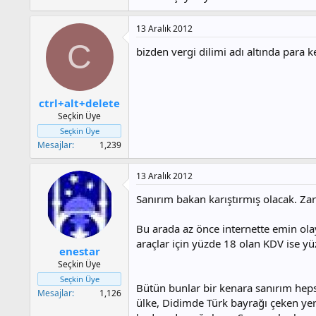
13 Aralık 2012
C
bizden vergi dilimi adı altında para 
ctrl+alt+delete
Seçkin Üye
Seçkin Üye
Mesajlar
1,239
13 Aralık 2012
Sanırım bakan karıştırmış olacak. Zar
Bu arada az önce internette emin ola
araçlar için yüzde 18 olan KDV ise yüz
enestar
Seçkin Üye
Seçkin Üye
Bütün bunlar bir kenara sanırım heps
Mesajlar
1,126
ülke, Didimde Türk bayrağı çeken yerl