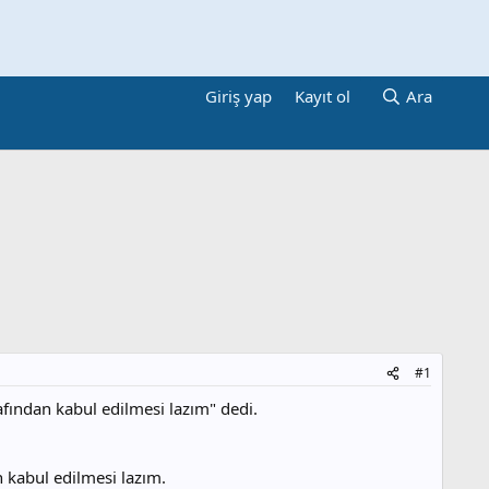
Giriş yap
Kayıt ol
Ara
#1
afından kabul edilmesi lazım" dedi.
n kabul edilmesi lazım.