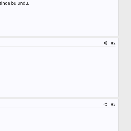
sinde bulundu.
#2
#3