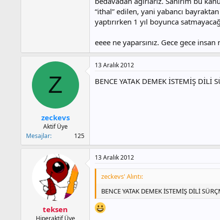
bedavadan ağırlarız. Sanırım bu kanu
“ithal” edilen, yani yabancı bayrakta
yaptırırken 1 yıl boyunca satmayacağ
eeee ne yaparsınız. Gece gece insan 
13 Aralık 2012
Z
BENCE YATAK DEMEK İSTEMİŞ DİLİ 
zeckevs
Aktif Üye
Mesajlar
125
13 Aralık 2012
zeckevs' Alıntı:
BENCE YATAK DEMEK İSTEMİŞ DİLİ SÜR
teksen
Hiperaktif Üye