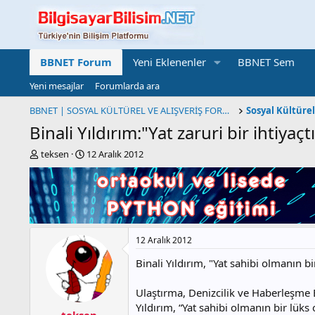
BBNET Forum
Yeni Eklenenler
BBNET Sem
Yeni mesajlar
Forumlarda ara
BBNET | SOSYAL KÜLTÜREL VE ALIŞVERİŞ FORUMU
Binali Yıldırım:"Yat zaruri bir ihtiyaçt
K
B
teksen
12 Aralık 2012
o
a
n
ş
b
l
u
a
y
n
u
g
12 Aralık 2012
b
ı
a
ç
Binali Yıldırım, "Yat sahibi olmanın 
ş
t
l
a
Ulaştırma, Denizcilik ve Haberleşme Bak
a
r
t
i
Yıldırım, “Yat sahibi olmanın bir lük
teksen