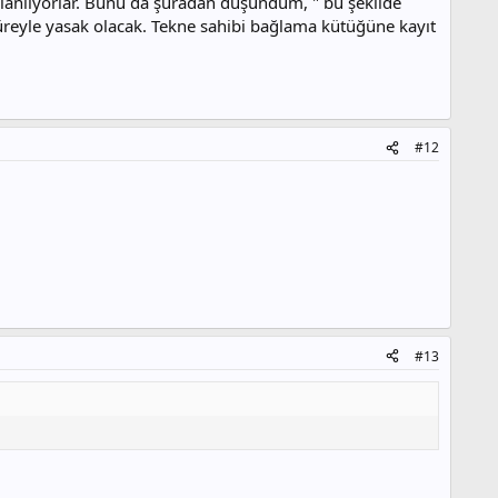
 planlıyorlar. Bunu da şuradan düşündüm, " bu şekilde
 süreyle yasak olacak. Tekne sahibi bağlama kütüğüne kayıt
#12
#13