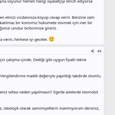
lığına soyunur hemen hangi siyasetçiyi tercih ediyorsa
en elinizi vicdanınıza koyup cevap verin. Benzine zam
katılmaz bir kısmımız hükümete sövmek için iner bir
imizi unutur birbirimize gireriz.
verin, herkese iyi geceler.
#9
 çalışma içinde. Dediği gibi uygun fiyatlı tekne
. Vergilendirme maddi değeriyle yapıldığı takdirde olumlu
deniz sefası neden yapılmasın? Ege'de ailelerde otomobil
iz, ideolojik olarak samimiyetlerin inanmıyorum dersiniz,