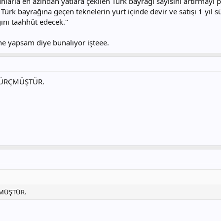
nlarla en azından yatlara çekilen Türk bayrağı sayısını artırmayı
n Türk bayrağına geçen teknelerin yurt içinde devir ve satışı 1 yıl
ını taahhüt edecek."
ne yapsam diye bunalıyor işteee.
SÜRÇMÜŞTÜR.
ÇMÜŞTÜR.