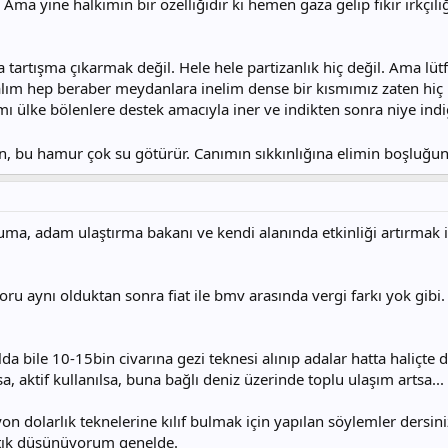
. Ama yine halkımın bir özelliğidir ki hemen gaza gelip fikir ırkçı
artışma çıkarmak değil. Hele hele partizanlık hiç değil. Ama lütf
lım hep beraber meydanlara inelim dense bir kısmımız zaten hiç 
ı ülke bölenlere destek amacıyla iner ve indikten sonra niye indiğ
 bu hamur çok su götürür. Canımın sıkkınlığına elimin boşluğuna 
 adam ulaştırma bakanı ve kendi alanında etkinliği artırmak için
u aynı olduktan sonra fiat ile bmv arasında vergi farkı yok gibi
 bile 10-15bin civarına gezi teknesi alınıp adalar hatta haliçte 
a, aktif kullanılsa, buna bağlı deniz üzerinde toplu ulaşım artsa...
n dolarlık teknelerine kılıf bulmak için yapılan söylemler dersin
tık düşünüyorum genelde.