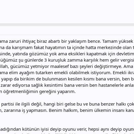
r ama zaruri ihtiyaç biraz abartı bir yaklaşım bence. Tamam yüksek
 da karışmam fakat hayatımın ta içinde hatta merkezinde olan tele
isinde, yatında gözümüz yok ama eksikleri kapatmak için devletim
ümüz şu günlerde 3 kuruşluk zamma karşılık hem gelir vergisi,
allah, gücümüz yetmiyor maalesef bazı şeyleri değiştirmeye. Ama 
ama elim ayağım tutarken emekli olabilmek istiyorum. Emekli ikra
i yapıp da birikim de bulunmasın kesilen kısmı bana versin, ben
arar ediyorsa sağlık kesintimi bana versin ben hastanelerle anlaşı
ben öğretmenliğimin gereğini yaparım.
 partisi ile ilgili değil, hangi biri gelse bu ve buna benzer halkı ç
 zararına iş yapmasın. Benim halkım, benim ülkemin insanı kanaatk
yaşadığından kötünün iyisi deyip oyunu verir, hepsi aynı deyip oy