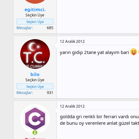
egitimci.
Seçkin Üye
Seçkin Üye
Mesajlar
685
12 Aralık 2012
yarın gidip 2tane yat alayım bari
bilo
Seçkin Üye
Seçkin Üye
Mesajlar
931
12 Aralık 2012
goldda gri renkli bir ferrari vardı 
de bunu oy verenlere anlat güzel tak