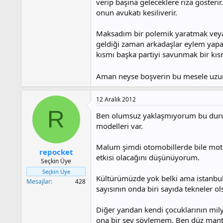
verip başına geleceklere rıza gösterir
onun avukatı kesiliverir.
Maksadım bir polemik yaratmak veya t
geldiği zaman arkadaşlar eylem yapa
kısmı başka partiyi savunmak bir kısm
Aman neyse boşverin bu mesele uzun,
12 Aralık 2012
R
Ben olumsuz yaklaşmıyorum bu duruma,
modelleri var.
Malum şimdi otomobillerde bile motor
repocket
etkisi olacağını düşünüyorum.
Seçkin Üye
Seçkin Üye
Kültürümüzde yok belki ama istanbulda
Mesajlar
428
sayısının onda biri sayıda tekneler ols
Diğer yandan kendi çocuklarının milyo
ona bir şey söylemem. Ben düz man