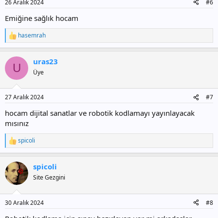
26 Aralık 2024
#6
:
Emiğine sağlık hocam
hasemrah
T
e
p
uras23
k
U
i
Üye
l
e
r
27 Aralık 2024
#7
:
hocam dijital sanatlar ve robotik kodlamayı yayınlayacak
mısınız
spicoli
T
e
p
spicoli
k
i
Site Gezgini
l
e
r
30 Aralık 2024
#8
: