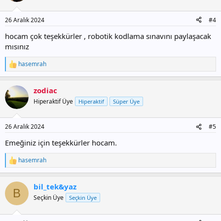
e
r
26 Aralık 2024
#4
:
hocam çok teşekkürler , robotik kodlama sınavını paylaşacak
mısınız
hasemrah
T
e
p
zodiac
k
i
Hiperaktif Üye
Hiperaktif
Süper Üye
l
e
r
26 Aralık 2024
#5
:
Emeğiniz için teşekkürler hocam.
hasemrah
T
e
p
bil_tek&yaz
k
B
i
Seçkin Üye
Seçkin Üye
l
e
r