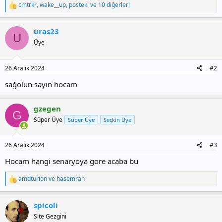
cmtrkr
,
wake__up
,
posteki
ve 10 diğerleri
T
e
p
uras23
k
U
i
Üye
l
e
r
26 Aralık 2024
#2
:
sağolun sayın hocam
gzegen
G
Süper Üye
Süper Üye
Seçkin Üye
26 Aralık 2024
#3
Hocam hangi senaryoya gore acaba bu
amdturion
ve
hasemrah
T
e
p
spicoli
k
i
Site Gezgini
l