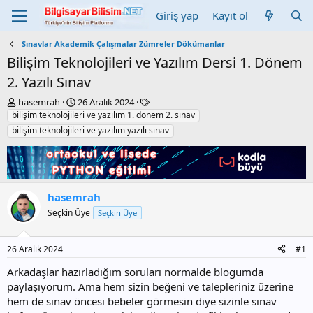
Giriş yap
Kayıt ol
Sınavlar Akademik Çalışmalar Zümreler Dökümanlar
Bilişim Teknolojileri ve Yazılım Dersi 1. Dönem
2. Yazılı Sınav
K
B
E
hasemrah
26 Aralık 2024
o
a
t
bilişim teknolojileri ve yazılım 1. dönem 2. sınav
n
ş
i
bilişim teknolojileri ve yazılım yazılı sınav
b
l
k
u
a
e
y
n
t
u
g
l
b
ı
e
hasemrah
a
ç
r
Seçkin Üye
Seçkin Üye
ş
t
l
a
a
r
26 Aralık 2024
#1
t
i
a
h
Arkadaşlar hazırladığım soruları normalde blogumda
n
i
paylaşıyorum. Ama hem sizin beğeni ve talepleriniz üzerine
hem de sınav öncesi bebeler görmesin diye sizinle sınav