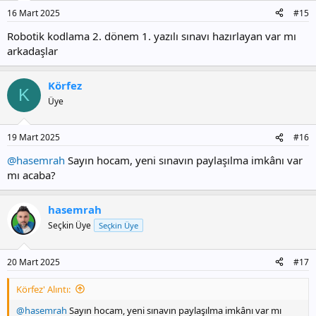
r
16 Mart 2025
#15
:
Robotik kodlama 2. dönem 1. yazılı sınavı hazırlayan var mı
arkadaşlar
Körfez
K
Üye
19 Mart 2025
#16
@hasemrah
Sayın hocam, yeni sınavın paylaşılma imkânı var
mı acaba?
hasemrah
Seçkin Üye
Seçkin Üye
20 Mart 2025
#17
Körfez' Alıntı:
@hasemrah
Sayın hocam, yeni sınavın paylaşılma imkânı var mı