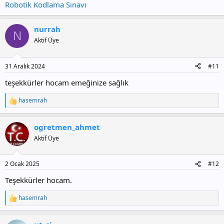
Robotik Kodlama Sınavı
nurrah
N
Aktif Üye
31 Aralık 2024
#11
teşekkürler hocam emeğinize sağlık
hasemrah
T
e
p
ogretmen_ahmet
k
i
Aktif Üye
l
e
r
2 Ocak 2025
#12
:
Teşekkürler hocam.
hasemrah
T
e
p