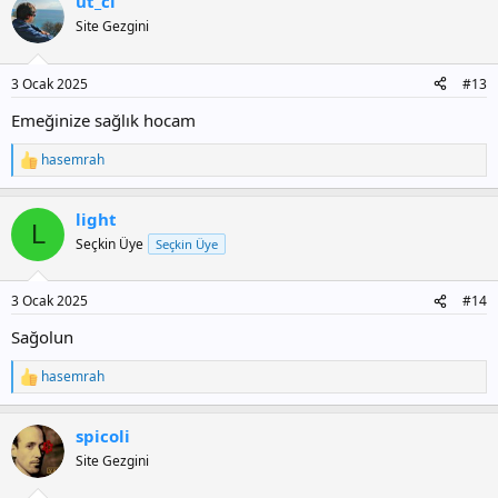
ut_ci
k
i
Site Gezgini
l
e
r
3 Ocak 2025
#13
:
Emeğinize sağlık hocam
hasemrah
T
e
p
light
k
L
i
Seçkin Üye
Seçkin Üye
l
e
r
3 Ocak 2025
#14
:
Sağolun
hasemrah
T
e
p
spicoli
k
i
Site Gezgini
l
e