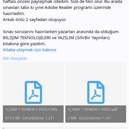
haftası öncesi paylaşmak istedim. Size de fikir olur. Bu arada
sınavları tabii ki yine Adobe Reader programı üzerinde
hazırladım.
Arkalı önlü 2 sayfadan oluşuyor.
Sınav sorularını hazırlarken yazarları arasında da olduğum
BİLİŞİM TEKNOLOJİLERİ ve YAZILIM (SıfırBir Yayınları)
kitabına göre yazdım.
Kitaba ulaşmak için bakınız
Ekli dosyalar
5_SINIF 1-DONEM 2-YAZILI ÖRNEK.pdf
6_SINIF 1-DONEM 2-YAZILI.pdf
672.6 KB · Görüntüleme: 1,251
2 MB · Görüntüleme: 1,141