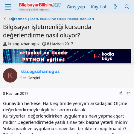
Giriş yap
Kayıt ol
Öğretmen | İdari, Hukuki ve Özlük Hakları Konuları
Bilgisayar işletmenliği kursunda
değerlendirme nasıl oluyor?
K
B
ktu.oguzhanoguz
8 Haziran 2017
o
a
n
ş
b
l
u
a
y
n
ktu.oguzhanoguz
K
u
g
Site Gezgini
b
ı
a
ç
ş
t
8 Haziran 2017
#1
l
a
a
r
Günaydın herkese. Halk eğitimde yeniyim arkadaşlar. Ölçme
t
i
değerlendirmeyle ilgili bir sorum olacak.
a
h
Kursiyerleri değerlendirirken uygulama sınavı yapmak şart
n
i
mıdır? Değerlendirmede yazılı sınav tek başına yeterli midir?
Yoksa yazılı ve uygulama sınavı ikisi birlikte mi yapılmalıdır?