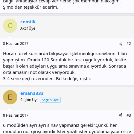
Bilgili arkadaşlar cevap verirlerse çok memnun olacağım.
Şimdiden teşekkür ederim.
cemilk
C
Aktif Üye
8 Haziran 2017
#2
Hocam özel kurslarda bilgisayar işletmenliği sınavlarını filan
yapmıştım. Orada 120 Soruluk bir test uyguluyorduk, testte
başarılı olan adayları uygulama sınavına alıyorduk. Sonrada
ortalamasını not olarak veriyorduk.
3-4 sene geçti üzerinden. Belki değişmiştir.
ersan3333
E
Seçkin Üye
Seçkin Üye
8 Haziran 2017
#3
6 modülden ayrı ayrı sınav yapmanız gerekir.Çünkü her
modülün not girişi ayrıdır.İster yazılı ister uygulama yapın size