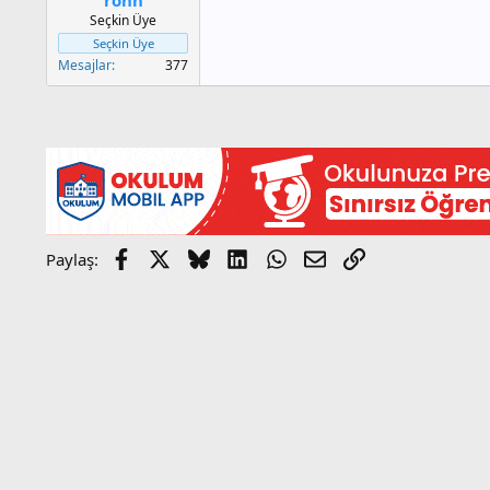
a
h
Seçkin Üye
n
i
Seçkin Üye
Mesajlar
377
Facebook
X
Bluesky
LinkedIn
WhatsApp
E-posta
Link
Paylaş: