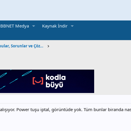
BBNET Medya
Kaynak İndir
BT Sınıfı | Teknik Konular, Sorunlar ve Çözümler
alışıyor. Power tuşu iptal, görüntüde yok. Tüm bunlar biranda nası