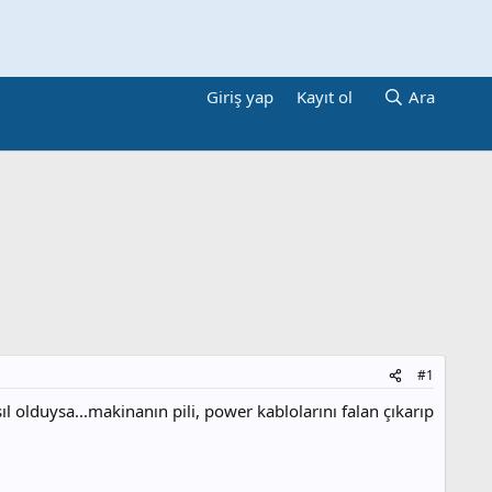
Giriş yap
Kayıt ol
Ara
#1
l olduysa...makinanın pili, power kablolarını falan çıkarıp