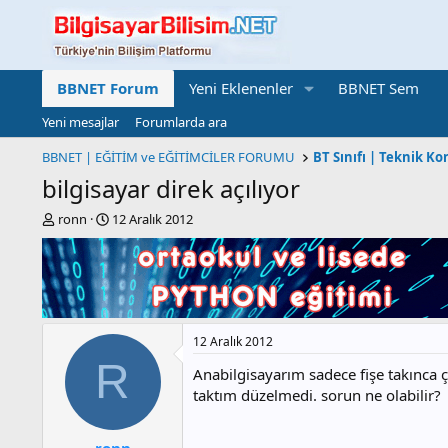
BBNET Forum
Yeni Eklenenler
BBNET Sem
Yeni mesajlar
Forumlarda ara
BBNET | EĞİTİM ve EĞİTİMCİLER FORUMU
bilgisayar direk açılıyor
K
B
ronn
12 Aralık 2012
o
a
n
ş
b
l
u
a
y
n
u
g
12 Aralık 2012
b
ı
a
ç
R
Anabilgisayarım sadece fişe takınca ç
ş
t
taktım düzelmedi. sorun ne olabilir?
l
a
a
r
t
i
ronn