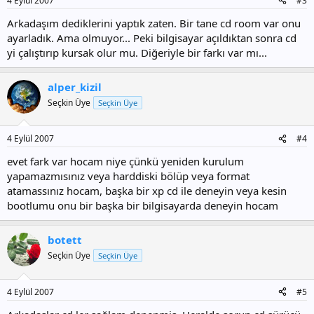
4 Eylül 2007
#3
Arkadaşım dediklerini yaptık zaten. Bir tane cd room var onu
ayarladık. Ama olmuyor... Peki bilgisayar açıldıktan sonra cd
yi çalıştırıp kursak olur mu. Diğeriyle bir farkı var mı...
alper_kizil
Seçkin Üye
Seçkin Üye
4 Eylül 2007
#4
evet fark var hocam niye çünkü yeniden kurulum
yapamazmısınız veya harddiski bölüp veya format
atamassınız hocam, başka bir xp cd ile deneyin veya kesin
bootlumu onu bir başka bir bilgisayarda deneyin hocam
botett
Seçkin Üye
Seçkin Üye
4 Eylül 2007
#5