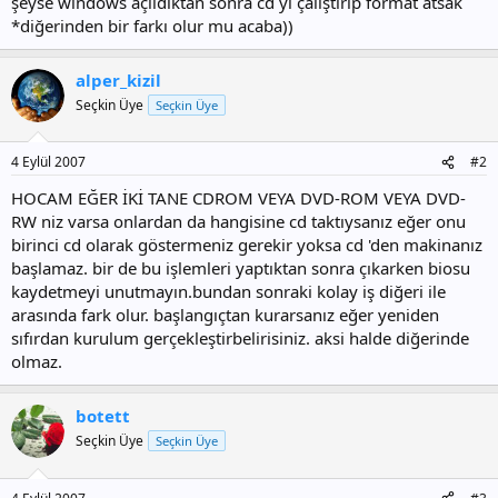
şeyse windows açıldıktan sonra cd yi çalıştırıp format atsak
*diğerinden bir farkı olur mu acaba))
alper_kizil
Seçkin Üye
Seçkin Üye
4 Eylül 2007
#2
HOCAM EĞER İKİ TANE CDROM VEYA DVD-ROM VEYA DVD-
RW niz varsa onlardan da hangisine cd taktıysanız eğer onu
birinci cd olarak göstermeniz gerekir yoksa cd 'den makinanız
başlamaz. bir de bu işlemleri yaptıktan sonra çıkarken biosu
kaydetmeyi unutmayın.bundan sonraki kolay iş diğeri ile
arasında fark olur. başlangıçtan kurarsanız eğer yeniden
sıfırdan kurulum gerçekleştirbelirisiniz. aksi halde diğerinde
olmaz.
botett
Seçkin Üye
Seçkin Üye