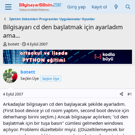
Giriş yap
Kayıt ol
İşletim Sistemleri Programlar Uygulamalar Oyunlar
Bilgisayarı cd den başlatmak için ayarladım
ama...
K
B
botett
4 Eylül 2007
o
a
n
ş
b
l
u
a
y
n
botett
u
g
Seçkin Üye
Seçkin Üye
b
ı
a
ç
ş
t
4 Eylül 2007
#1
l
a
a
r
Arkadaşlar bilgisayarı cd den başlayacak şekilde ayarladım.
t
i
(First boot device yi cd room yaptım, second boot device için
a
h
deherhangi birini seçtim.) Ancak bilgisayar açılırken; "cd den
n
i
başlatmak için bir tuşa basın" cümlesi gelmeden windows
açılıyor. Problemi düzeltebilir miyiz. ((Düzeltilemeyecek bir