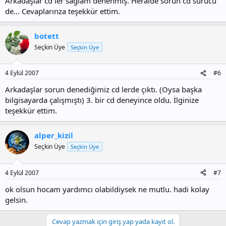
Arkadaşlar cd ler sağlam denenmiş. Heralde sorun cd sürücü
de... Cevaplarınza teşekkür ettim.
botett
Seçkin Üye
Seçkin Üye
4 Eylül 2007
#6
Arkadaşlar sorun denediğimiz cd lerde çıktı. (Oysa başka
bilgisayarda çalışmıştı) 3. bir cd deneyince oldu. İlginize
teşekkür ettim.
alper_kizil
Seçkin Üye
Seçkin Üye
4 Eylül 2007
#7
ok olsun hocam yardımcı olabildiysek ne mutlu. hadi kolay
gelsin.
Cevap yazmak için giriş yap yada kayıt ol.