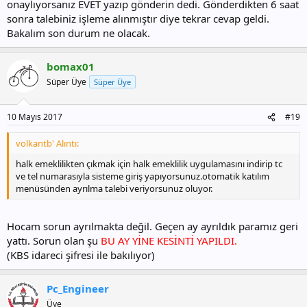
onaylıyorsanız EVET yazıp gönderin dedi. Gönderdikten 6 saat
sonra talebiniz işleme alınmıştır diye tekrar cevap geldi.
Bakalım son durum ne olacak.
bomax01
Süper Üye
Süper Üye
10 Mayıs 2017
#19
volkantb' Alıntı:
halk emeklilikten çıkmak için halk emeklilik uygulamasını indirip tc
ve tel numarasıyla sisteme giriş yapıyorsunuz.otomatik katılım
menüsünden ayrılma talebi veriyorsunuz oluyor.
Hocam sorun ayrılmakta değil. Geçen ay ayrıldık paramız geri
yattı. Sorun olan şu
BU AY YİNE KESİNTİ YAPILDI.
(KBS idareci şifresi ile bakılıyor)
Pc_Engineer
Üye