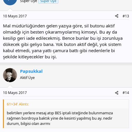
Süper Üye
Süper Üye
10 Mayıs 2017
#13
Mal müdürlüğünden gelen yazıya göre, sil butonu aktif
olmadığı için besten çıkaramıyolarmış kimseyi. Bu ay da
kesilip geri iade edilecekmiş. Bence bunlar bu işi zorunluya
dökecek gibi geliyo bana. Yok buton aktif değil, yok sistem
kabul etmedi, yana yattı çamura battı gibi nedenlerle bi
şekilde kitleyecekler bu işi.
Papsukkal
Aktif Üye
10 Mayıs 2017
#14
61>34' Alıntı:
belirtilen yerlere mesaj atıp BES iptali isteğinde bulunmamıza
rağmen bordroya baktık yine de kesinti yapılmış bu ay. nedir
durum, bilgisi olan avrmı