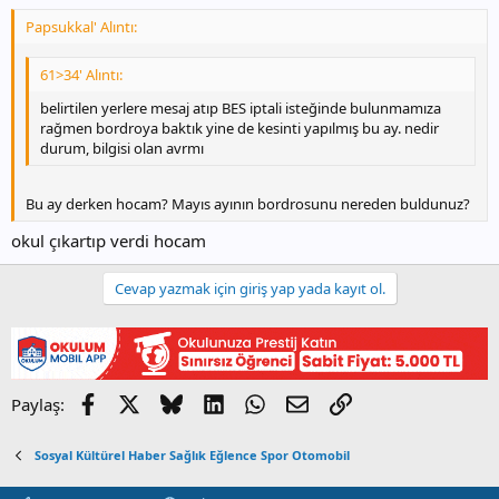
Papsukkal' Alıntı:
61>34' Alıntı:
belirtilen yerlere mesaj atıp BES iptali isteğinde bulunmamıza
rağmen bordroya baktık yine de kesinti yapılmış bu ay. nedir
durum, bilgisi olan avrmı
Bu ay derken hocam? Mayıs ayının bordrosunu nereden buldunuz?
okul çıkartıp verdi hocam
Cevap yazmak için giriş yap yada kayıt ol.
Facebook
X
Bluesky
LinkedIn
WhatsApp
E-posta
Link
Paylaş:
Sosyal Kültürel Haber Sağlık Eğlence Spor Otomobil