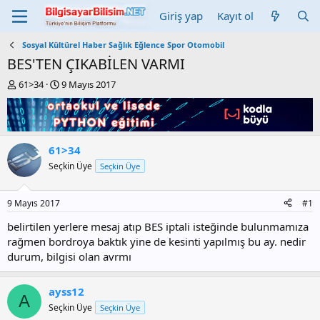
Giriş yap
Kayıt ol
Sosyal Kültürel Haber Sağlık Eğlence Spor Otomobil
BES'TEN ÇIKABİLEN VARMI
K
B
61>34
9 Mayıs 2017
o
a
n
ş
b
l
u
a
y
n
61>34
u
g
Seçkin Üye
Seçkin Üye
b
ı
a
ç
ş
t
9 Mayıs 2017
#1
l
a
a
r
belirtilen yerlere mesaj atıp BES iptali isteğinde bulunmamıza
t
i
rağmen bordroya baktık yine de kesinti yapılmış bu ay. nedir
a
h
durum, bilgisi olan avrmı
n
i
ayss12
A
Seçkin Üye
Seçkin Üye