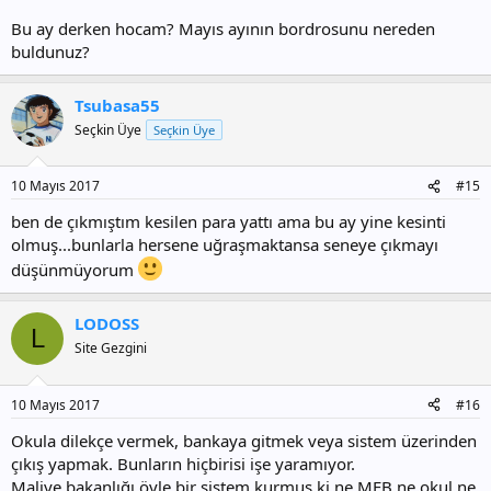
Bu ay derken hocam? Mayıs ayının bordrosunu nereden
buldunuz?
Tsubasa55
Seçkin Üye
Seçkin Üye
10 Mayıs 2017
#15
ben de çıkmıştım kesilen para yattı ama bu ay yine kesinti
olmuş...bunlarla hersene uğraşmaktansa seneye çıkmayı
düşünmüyorum
LODOSS
L
Site Gezgini
10 Mayıs 2017
#16
Okula dilekçe vermek, bankaya gitmek veya sistem üzerinden
çıkış yapmak. Bunların hiçbirisi işe yaramıyor.
Maliye bakanlığı öyle bir sistem kurmuş ki ne MEB ne okul ne