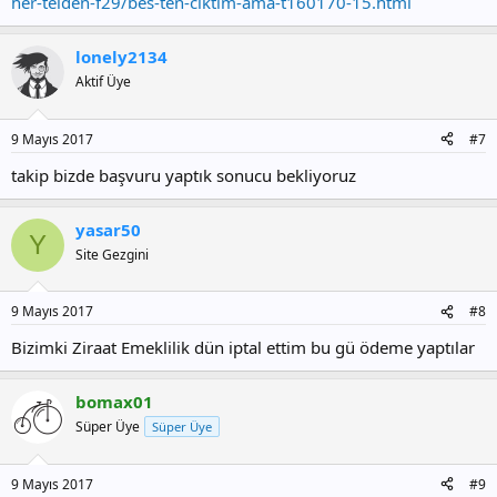
her-telden-f29/bes-ten-ciktim-ama-t160170-15.html
lonely2134
Aktif Üye
9 Mayıs 2017
#7
takip bizde başvuru yaptık sonucu bekliyoruz
yasar50
Y
Site Gezgini
9 Mayıs 2017
#8
Bizimki Ziraat Emeklilik dün iptal ettim bu gü ödeme yaptılar
bomax01
Süper Üye
Süper Üye
9 Mayıs 2017
#9