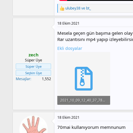
ulubey38
ve
bt_
T
e
p
18 Ekim 2021
k
i
Mesela geçen gün başıma gelen olay
l
e
Rar uzantısını mp4 yapıp izleyebilirs
r
Ekli dosyalar
:
zech
Süper Üye
Süper Üye
Seçkin Üye
Mesajlar
1,552
2021_10_09_12_40_37_78B4DFA~2.rar
14.1 MB · Görüntüleme: 122
18 Ekim 2021
70mai kullanıyorum memnunum