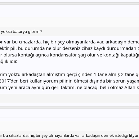
mi yoksa batarya gibi mi?
r var bu cihazlarda. hiç bir şey olmayanlarda var. arkadaşın demek 
ecektir pil. bu durumda ne olur derseniz cihaz kaydı durdurmadan 
 olursa kontağı açınca kondansatör şarj olur ve kontağı kapattı
lıklıdır.
 yoktu arkadaştan almıştım gerçi çinden 1 tane almış 2 tane gelm
17'den beri kullanıyorum pilinin ölmesi dışında bir sorun yaşamad
üm yeni araca aynı gün geri taktım. ne olacağı belli olmaz Allah 
 bu cihazlarda. hiç bir şey olmayanlarda var. arkadaşın demek istediği lityum 