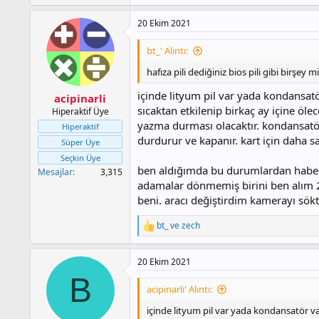
e
p
20 Ekim 2021
k
i
l
bt_' Alıntı:
e
r
hafıza pili dediğiniz bios pili gibi birşey 
:
içinde lityum pil var yada kondansatö
acipinarli
sıcaktan etkilenip birkaç ay içine öl
Hiperaktif Üye
yazma durması olacaktır. kondansatör
Hiperaktif
durdurur ve kapanır. kart için daha sağ
Süper Üye
Seçkin Üye
ben aldığımda bu durumlardan haberim
Mesajlar
3,315
adamalar dönmemiş birini ben alım 20
beni. aracı değiştirdim kamerayı sökt
bt_
ve
zech
T
e
p
20 Ekim 2021
k
i
B
l
acipinarli' Alıntı:
e
r
içinde lityum pil var yada kondansatör var