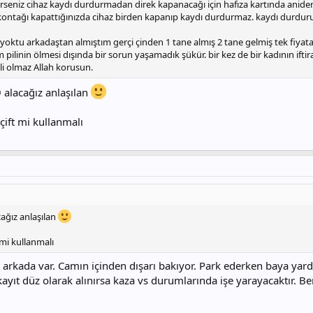
derseniz cihaz kaydı durdurmadan direk kapanacağı için hafıza kartında ani
ontağı kapattığınızda cihaz birden kapanıp kaydı durdurmaz. kaydı durdurur v
ktu arkadaştan almıştım gerçi çinden 1 tane almış 2 tane gelmiş tek fiyata
m pilinin ölmesi dışında bir sorun yaşamadık şükür. bir kez de bir kadının ift
lli olmaz Allah korusun.
 alacağız anlaşılan
çift mi kullanmalı
ağız anlaşılan
 mi kullanmalı
arkada var. Camın içinden dışarı bakıyor. Park ederken baya yardı
yıt düz olarak alınırsa kaza vs durumlarında işe yarayacaktır. Be