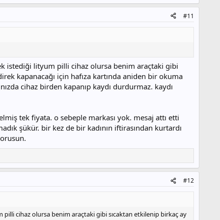
#11
istediği lityum pilli cihaz olursa benim araçtaki gibi
direk kapanacağı için hafıza kartında aniden bir okuma
ğınızda cihaz birden kapanıp kaydı durdurmaz. kaydı
iş tek fiyata. o sebeple markası yok. mesaj attı etti
ık şükür. bir kez de bir kadının iftirasından kurtardı
korusun.
#12
pilli cihaz olursa benim araçtaki gibi sıcaktan etkilenip birkaç ay