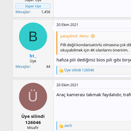
Süper Üye
Mesajlar
1,456
20 Ekim 2021
B
yataylimit' Alıntı:
Pilli değil kondansatörlü olmasına çok dik
okuyabilmek için 4K olanlarını öneririm.
bt_
hafıza pili dediğiniz bios pili gibi bi
Üye
Mesajlar
44
Üye silindi 126046
T
e
p
20 Ekim 2021
k
i
Ü
Araç kamerası takmak faydalıdır, trafi
l
e
r
:
Üye silindi
126046
zech
T
Misafir