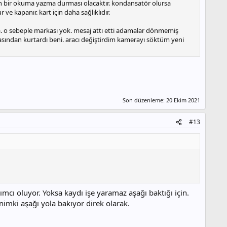
den bir okuma yazma durması olacaktır. kondansatör olursa
e kapanır. kart için daha sağlıklıdır.
. o sebeple markası yok. mesaj attı etti adamalar dönmemiş
irasından kurtardı beni. aracı değiştirdim kamerayı söktüm yeni
Son düzenleme:
20 Ekim 2021
#13
mcı oluyor. Yoksa kaydı işe yaramaz aşağı baktığı için.
nimki aşağı yola bakıyor direk olarak.