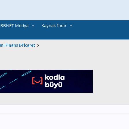
BBNET Medya
Kaynak İndir
mi Finans E-Ticaret