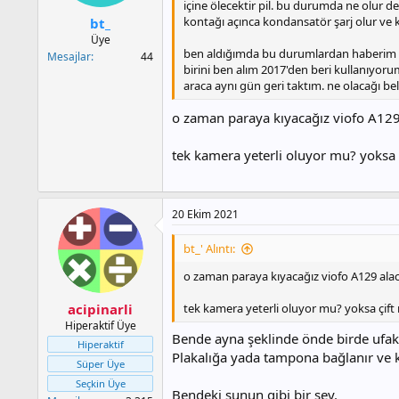
:
içine ölecektir pil. bu durumda ne olur 
kontağı açınca kondansatör şarj olur ve k
bt_
Üye
ben aldığımda bu durumlardan haberim yo
Mesajlar
44
birini ben alım 2017'den beri kullanıyoru
araca aynı gün geri taktım. ne olacağı be
o zaman paraya kıyacağız viofo A129
tek kamera yeterli oluyor mu? yoksa 
20 Ekim 2021
bt_' Alıntı:
o zaman paraya kıyacağız viofo A129 alac
acipinarli
tek kamera yeterli oluyor mu? yoksa çift
Hiperaktif Üye
Bende ayna şeklinde önde birde ufak 
Hiperaktif
Plakalığa yada tampona bağlanır ve ka
Süper Üye
Seçkin Üye
Bendeki şunun gibi bir şey.