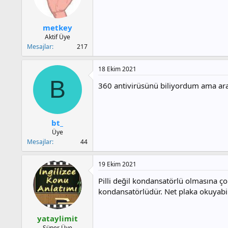
metkey
Aktif Üye
Mesajlar
217
18 Ekim 2021
B
360 antivirüsünü biliyordum ama ara
bt_
Üye
Mesajlar
44
19 Ekim 2021
Pilli değil kondansatörlü olmasına çok
kondansatörlüdür. Net plaka okuyabil
yataylimit
Süper Üye