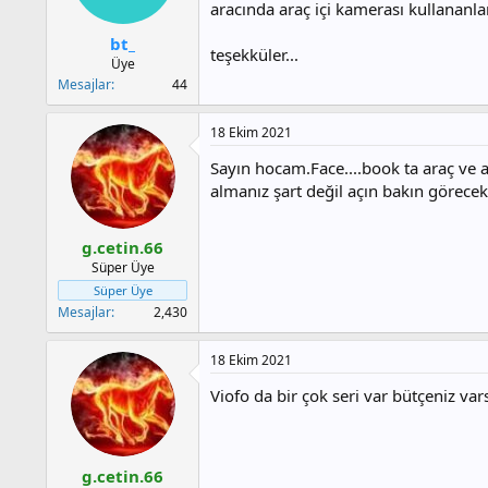
a
h
aracında araç içi kamerası kullananla
n
i
bt_
teşekküler...
Üye
Mesajlar
44
18 Ekim 2021
Sayın hocam.Face....book ta araç ve a
almanız şart değil açın bakın görecek
g.cetin.66
Süper Üye
Süper Üye
Mesajlar
2,430
18 Ekim 2021
Viofo da bir çok seri var bütçeniz va
g.cetin.66