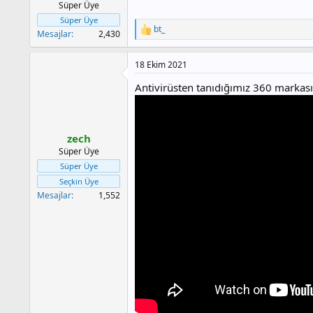
Süper Üye
Süper Üye
bt_
T
Mesajlar
2,430
e
p
18 Ekim 2021
k
i
Antivirüsten tanıdığımız 360 markas
l
e
r
:
zech
Süper Üye
Süper Üye
Seçkin Üye
Mesajlar
1,552