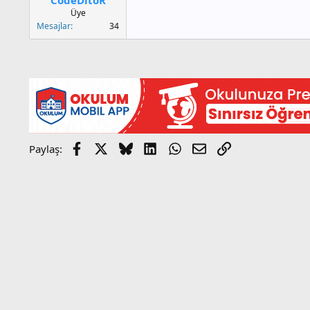
a
h
Üye
n
i
Mesajlar
34
Facebook
X
Bluesky
LinkedIn
WhatsApp
E-posta
Link
Paylaş: