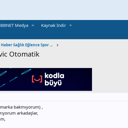
BBNET Medya
Kaynak İndir
Sosyal Kültürel Haber Sağlık Eğlence Spor Otomobil
vic Otomatik
 marka bakmıyorum) ,
rıyorum arkadaşlar,
im,