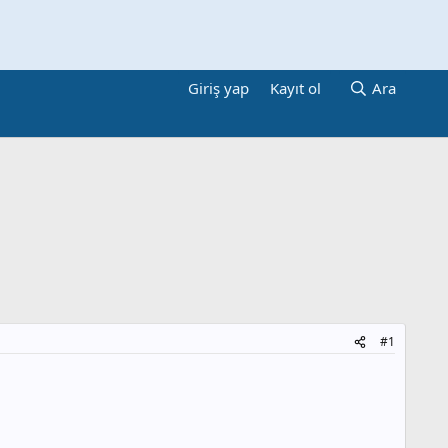
Giriş yap
Kayıt ol
Ara
#1