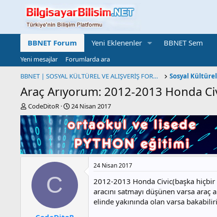
BBNET Forum
Yeni Eklenenler
BBNET Sem
Yeni mesajlar
Forumlarda ara
BBNET | SOSYAL KÜLTÜREL VE ALIŞVERİŞ FORUMU
Araç Arıyorum: 2012-2013 Honda Ci
K
B
CodeDitoR
24 Nisan 2017
o
a
n
ş
b
l
u
a
y
n
u
g
24 Nisan 2017
b
ı
a
ç
C
2012-2013 Honda Civic(başka hiçbir
ş
t
aracını satmayı düşünen varsa araç a
l
a
elinde yakınında olan varsa bakabilir
a
r
t
i
CodeDitoR