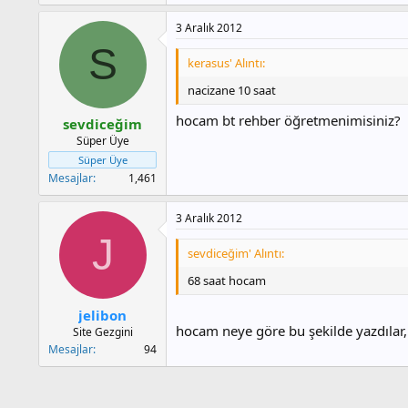
3 Aralık 2012
S
kerasus' Alıntı:
nacizane 10 saat
hocam bt rehber öğretmenimisiniz?
sevdiceğim
Süper Üye
Süper Üye
Mesajlar
1,461
3 Aralık 2012
J
sevdiceğim' Alıntı:
68 saat hocam
jelibon
hocam neye göre bu şekilde yazdılar, 
Site Gezgini
Mesajlar
94