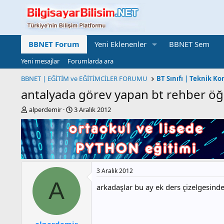
BBNET Forum
Yeni Eklenenler
BBNET Sem
Yeni mesajlar
Forumlarda ara
BBNET | EĞİTİM ve EĞİTİMCİLER FORUMU
antalyada görev yapan bt rehber ö
K
B
alperdemir
3 Aralık 2012
o
a
n
ş
b
l
u
a
y
n
u
g
3 Aralık 2012
b
ı
a
ç
A
arkadaşlar bu ay ek ders çizelgesinde 
ş
t
l
a
a
r
t
i
alperdemir