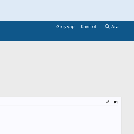
Giriş yap
Kayıt ol
Ara
#1