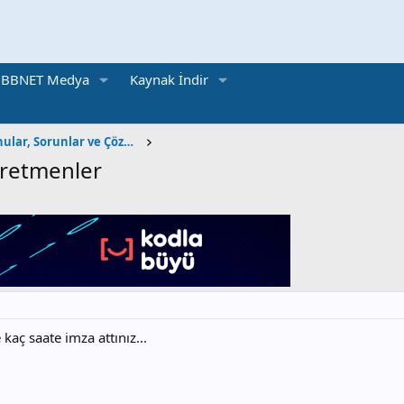
BBNET Medya
Kaynak İndir
BT Sınıfı | Teknik Konular, Sorunlar ve Çözümler
ğretmenler
kaç saate imza attınız...