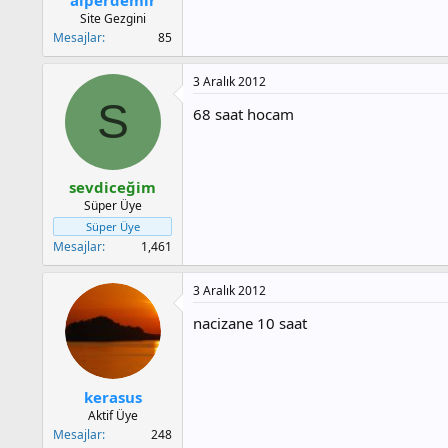
a
h
Site Gezgini
n
i
Mesajlar
85
3 Aralık 2012
S
68 saat hocam
sevdiceğim
Süper Üye
Süper Üye
Mesajlar
1,461
3 Aralık 2012
nacizane 10 saat
kerasus
Aktif Üye
Mesajlar
248