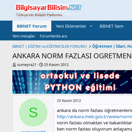
BBNET Forum
Yeni Eklenenler
BBNET Sem
Yeni mesajlar
Forumlarda ara
BBNET | EĞİTİM ve EĞİTİMCİLER FORUMU
ANKARA NORM FAZLASI OGRETMENL
K
B
sumeyra21
25 Kasım 2012
o
a
n
ş
b
l
u
a
y
n
u
g
25 Kasım 2012
b
ı
a
ç
S
ankara da norm fazlası öğretmenleri
ş
t
http://ankara.meb.gov.tr/www/norm-fa
l
a
norm fazlası olmaktan ve bakanlıktan 
a
r
t
i
ben norm fazlası oluyorum anlayama
sumeyra21