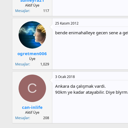
a
h
Aktif Üye
n
i
Mesajlar
117
25 Kasım 2012
bende enimahalleye gecen sene a ge
ogretmen006
Üye
Mesajlar
1,029
3 Ocak 2018
C
Ankara da çalışmak vardi.
90km ye kadar atayabilir. Diye blyrm
can-inlife
Aktif Üye
Mesajlar
208