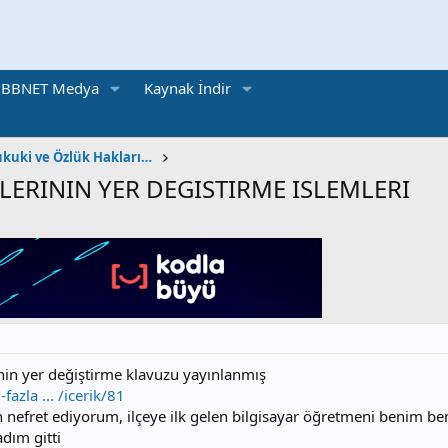
BBNET Medya
Kaynak İndir
Öğretmen | İdari, Hukuki ve Özlük Hakları Konuları
ERININ YER DEGISTIRME ISLEMLERI
nin yer değiştirme klavuzu yayınlanmış
zla ... /icerik/81
nefret ediyorum, ilçeye ilk gelen bilgisayar öğretmeni benim bend
dım gitti