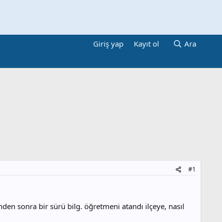
Giriş yap
Kayıt ol
Ara
#1
en sonra bir sürü bilg. öğretmeni atandı ilçeye, nasıl