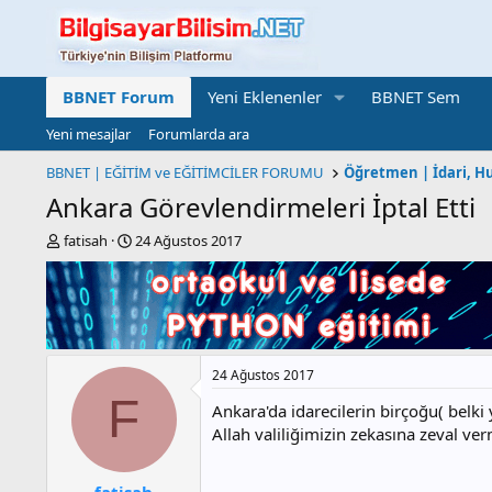
BBNET Forum
Yeni Eklenenler
BBNET Sem
Yeni mesajlar
Forumlarda ara
BBNET | EĞİTİM ve EĞİTİMCİLER FORUMU
Ankara Görevlendirmeleri İptal Etti
K
B
fatisah
24 Ağustos 2017
o
a
n
ş
b
l
u
a
y
n
u
g
24 Ağustos 2017
b
ı
a
ç
F
Ankara'da idarecilerin birçoğu( belki 
ş
t
Allah valiliğimizin zekasına zeval v
l
a
a
r
t
i
fatisah