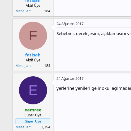
a
h
Aktif Üye
n
i
Mesajlar
184
24 Ağustos 2017
F
Sebebini, gerekçesini, açıklamasını v
fatisah
Aktif Üye
Mesajlar
184
24 Ağustos 2017
E
yerlerine yenileri gelir okul açılmadan
eemree
Süper Üye
Süper Üye
Mesajlar
2,394