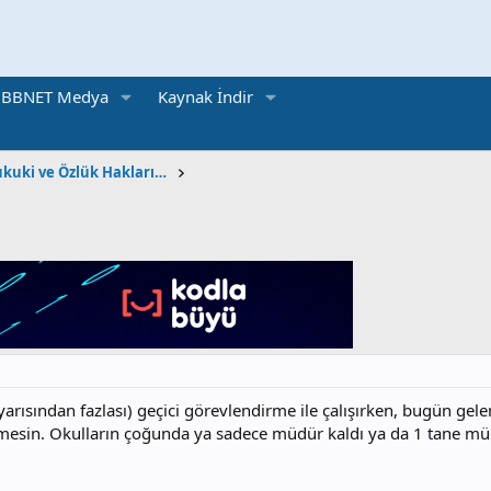
BBNET Medya
Kaynak İndir
Öğretmen | İdari, Hukuki ve Özlük Hakları Konuları
yarısından fazlası) geçici görevlendirme ile çalışırken, bugün gelen
ermesin. Okulların çoğunda ya sadece müdür kaldı ya da 1 tane mü