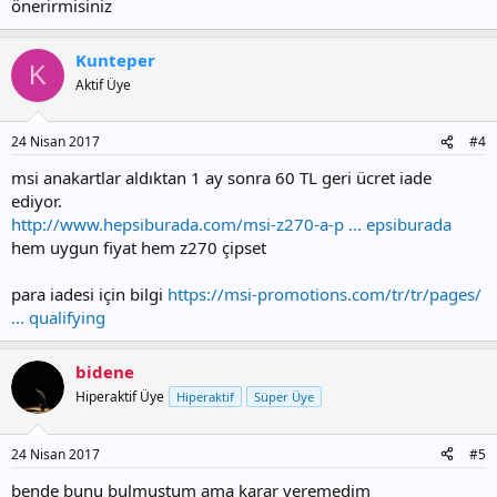
önerirmisiniz
Kunteper
K
Aktif Üye
24 Nisan 2017
#4
msi anakartlar aldıktan 1 ay sonra 60 TL geri ücret iade
ediyor.
http://www.hepsiburada.com/msi-z270-a-p ... epsiburada
hem uygun fiyat hem z270 çipset
para iadesi için bilgi
https://msi-promotions.com/tr/tr/pages/
... qualifying
bidene
Hiperaktif Üye
Hiperaktif
Süper Üye
24 Nisan 2017
#5
bende bunu bulmuştum ama karar veremedim