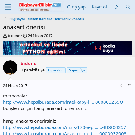
Giriş yap
Kayıt ol
Bilgisayar Telefon Kamera Elektronik Robotik
anakart önerisi
K
B
bidene
24 Nisan 2017
o
a
n
ş
b
l
u
a
y
n
bidene
u
g
Hiperaktif Üye
Hiperaktif
Süper Üye
b
ı
a
ç
ş
t
24 Nisan 2017
#1
l
a
a
r
merhabalar
t
i
http://www.hepsiburada.com/intel-kaby-l ... 000003255O
a
h
bu işlemci için hangi anakartı önerirsiniz
n
i
hangi anakartı önerirsiniz
http://www.hepsiburada.com/msi-z170-a-p ... p-BD804257
http://www.hepsiburada.com/asus-prime-b ... 0000032003