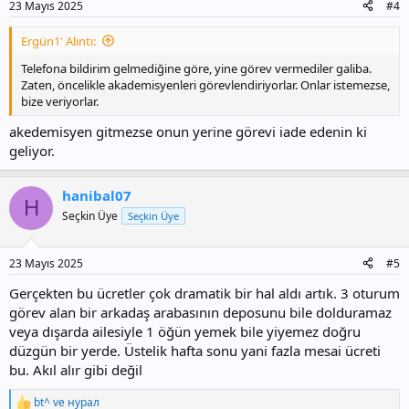
23 Mayıs 2025
#4
Ergün1' Alıntı:
Telefona bildirim gelmediğine göre, yine görev vermediler galiba.
Zaten, öncelikle akademisyenleri görevlendiriyorlar. Onlar istemezse,
bize veriyorlar.
akedemisyen gitmezse onun yerine görevi iade edenin ki
geliyor.
hanibal07
H
Seçkin Üye
Seçkin Üye
23 Mayıs 2025
#5
Gerçekten bu ücretler çok dramatik bir hal aldı artık. 3 oturum
görev alan bir arkadaş arabasının deposunu bile dolduramaz
veya dışarda ailesiyle 1 öğün yemek bile yiyemez doğru
düzgün bir yerde. Üstelik hafta sonu yani fazla mesai ücreti
bu. Akıl alır gibi değil
bt^
ve
нурал
T