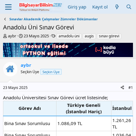
Giriş yap
Kayıt ol
Sınavlar Akademik Çalışmalar Zümreler Dökümanlar
Anadolu Üni Sınav Görevi
K
B
E
aybr
23 Mayıs 2025
amadolu üni
augis
sınav görevi
o
a
t
n
ş
i
b
l
k
u
a
e
y
n
t
aybr
u
g
l
Seçkin Üye
Seçkin Üye
b
ı
e
a
ç
r
ş
t
23 Mayıs 2025
#1
l
a
a
r
Anadolu Üniversitesi Sınav Görevi ücret listesinde;
t
i
Türkiye Geneli
a
h
Görev Adı
İstanbul
(İstanbul Hariç)
n
i
1.261,26
Bina Sınav Sorumlusu
1.086,09 TL
TL
Bina Sınav Sorumlusu
1.036,04