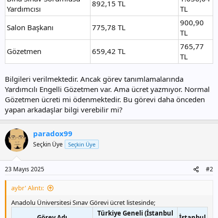
892,15 TL
Yardımcısı
TL
900,90
Salon Başkanı
775,78 TL
TL
765,77
Gözetmen
659,42 TL
TL
Bilgileri verilmektedir. Ancak görev tanımlamalarında
Yardımcılı Engelli Gözetmen var. Ama ücret yazmıyor. Normal
Gözetmen ücreti mi ödenmektedir. Bu görevi daha önceden
yapan arkadaşlar bilgi verebilir mi?
paradox99
Seçkin Üye
Seçkin Üye
23 Mayıs 2025
#2
aybr' Alıntı:
Anadolu Üniversitesi Sınav Görevi ücret listesinde;
Türkiye Geneli (İstanbul
Görev Adı
İstanbul