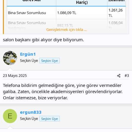
Hariç)
1.261,26
Bina Sınav Sorumlusu
1.086,09 TL
TL
Bina Sınav Sorumlusu
1.036,04
892,15 TL
Yardımcısı
TL
Genişletmek için tıkla ...
Salon Başkanı
775,78 TL
900,90 TL
salon başkanı gibi alıyor diye biliyorum.
Gözetmen
659,42 TL
765,77 TL
Ergün1
Bilgileri verilmektedir. Ancak görev tanımlamalarında Yardımcılı
Engelli Gözetmen var. Ama ücret yazmıyor. Normal Gözetmen ücreti
Seçkin Üye
Seçkin Üye
mi ödenmektedir. Bu görevi daha önceden yapan arkadaşlar bilgi
verebilir mi?
23 Mayıs 2025
#3
Telefona bildirim gelmediğine göre, yine görev vermediler
galiba. Zaten, öncelikle akademisyenleri görevlendiriyorlar.
Onlar istemezse, bize veriyorlar.
ergun833
E
Seçkin Üye
Seçkin Üye