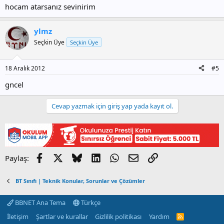
hocam atarsanız sevinirim
ylmz
Seçkin Üye
Seçkin Üye
18 Aralık 2012
#5
gncel
Cevap yazmak için giriş yap yada kayıt ol.
Facebook
X
Bluesky
LinkedIn
WhatsApp
E-posta
Link
Paylaş:
BT Sınıfı | Teknik Konular, Sorunlar ve Çözümler
BBNET Ana Tema
Türkçe
İletişim
Şartlar ve kurallar
Gizlilik politikası
Yardım
R
S