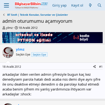
Giriş yap
Kayıt ol
BT Sınıfı | Teknik Konular, Sorunlar ve Çözümler
admin oturumumu açamıyorum
K
B
ylmz
18 Aralık 2012
o
a
n
ş
b
l
u
a
y
n
ylmz
u
g
Seçkin Üye
Seçkin Üye
b
ı
a
ç
ş
t
18 Aralık 2012
#1
l
a
a
r
arkadaşlar ilden verilen admin şifresiyle bugun kaç kez
t
i
denediysem parola hatalı dedi acaba nss demi diye aynı şifre
a
h
ile onu deaktive etmeyi denedim o da parolayı kabul etmedi
n
i
acaba benim şifrem mi yanlış yardımınıza ihtiyacım var
arkadaşlar :shock: