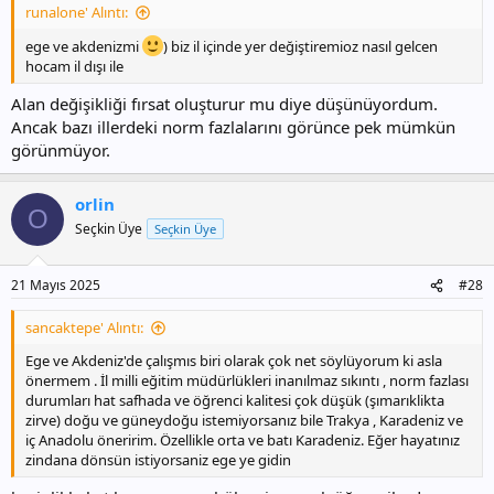
runalone' Alıntı:
ege ve akdenizmi
) biz il içinde yer değiştiremioz nasıl gelcen
hocam il dışı ile
Alan değişikliği fırsat oluşturur mu diye düşünüyordum.
Ancak bazı illerdeki norm fazlalarını görünce pek mümkün
görünmüyor.
orlin
O
Seçkin Üye
Seçkin Üye
21 Mayıs 2025
#28
sancaktepe' Alıntı:
Ege ve Akdeniz'de çalışmıs biri olarak çok net söylüyorum ki asla
önermem . İl milli eğitim müdürlükleri inanılmaz sıkıntı , norm fazlası
durumları hat safhada ve öğrenci kalitesi çok düşük (şımarıklikta
zirve) doğu ve güneydoğu istemiyorsanız bile Trakya , Karadeniz ve
iç Anadolu öneririm. Özellikle orta ve batı Karadeniz. Eğer hayatınız
zindana dönsün istiyorsaniz ege ye gidin