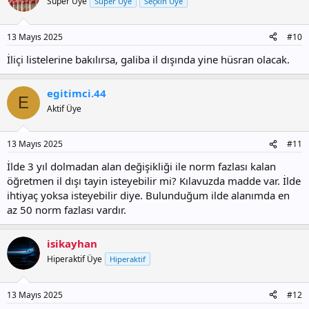
Süper Üye
Süper Üye
Seçkin Üye
l
e
r
13 Mayıs 2025
#10
:
İliçi listelerine bakılırsa, galiba il dışında yine hüsran olacak.
egitimci.44
E
Aktif Üye
13 Mayıs 2025
#11
İlde 3 yıl dolmadan alan değişikliği ile norm fazlası kalan
öğretmen il dışı tayin isteyebilir mi? Kılavuzda madde var. İlde
ihtiyaç yoksa isteyebilir diye. Bulunduğum ilde alanımda en
az 50 norm fazlası vardır.
isikayhan
Hiperaktif Üye
Hiperaktif
13 Mayıs 2025
#12