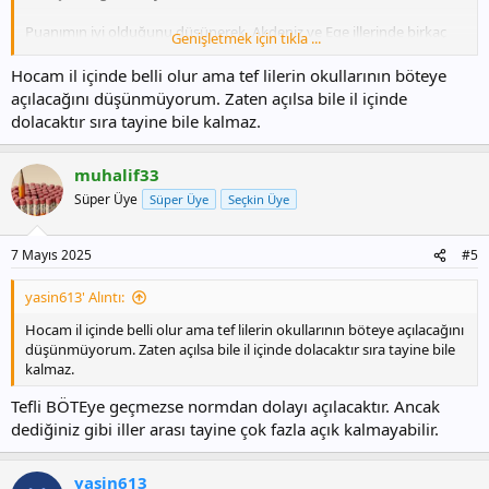
Puanımın iyi olduğunu düşünerek, Akdeniz ve Ege illerinde birkaç
Genişletmek için tıkla ...
okul açılırsa, tayin istemeyi düşünüyorum.
Geçen seneki iller arası puanları bilenler yazarsa iyi olur.
Hocam il içinde belli olur ama tef lilerin okullarının böteye
açılacağını düşünmüyorum. Zaten açılsa bile il içinde
dolacaktır sıra tayine bile kalmaz.
muhalif33
Süper Üye
Süper Üye
Seçkin Üye
7 Mayıs 2025
#5
yasin613' Alıntı:
Hocam il içinde belli olur ama tef lilerin okullarının böteye açılacağını
düşünmüyorum. Zaten açılsa bile il içinde dolacaktır sıra tayine bile
kalmaz.
Tefli BÖTEye geçmezse normdan dolayı açılacaktır. Ancak
dediğiniz gibi iller arası tayine çok fazla açık kalmayabilir.
yasin613