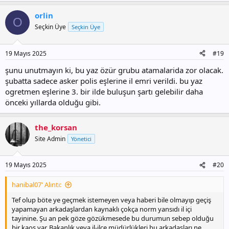
orlin
O
Seçkin Üye
Seçkin Üye
19 Mayıs 2025
#19
şunu unutmayın ki, bu yaz özür grubu atamalarida zor olacak.
şubatta sadece asker polis eşlerine il emri verildi. bu yaz
ogretmen eşlerine 3. bir ilde buluşun şartı gelebilir daha
önceki yıllarda olduğu gibi.
the_korsan
Site Admin
Yönetici
19 Mayıs 2025
#20
hanibal07' Alıntı:
Tef olup böte ye geçmek istemeyen veya haberi bile olmayıp geçiş
yapamayan arkadaşlardan kaynaklı çokça norm yansıdı il içi
tayinine. Şu an pek göze gözükmesede bu durumun sebep olduğu
bir kaos var. Bakanlık veya il-ilçe müdürlükleri bu arkadaşları ne