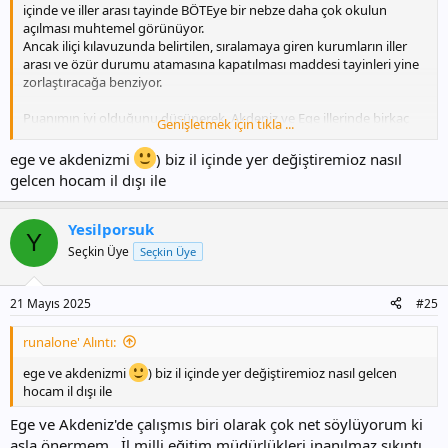
içinde ve iller arası tayinde BÖTEye bir nebze daha çok okulun
açılması muhtemel görünüyor.
Ancak iliçi kılavuzunda belirtilen, sıralamaya giren kurumların iller
arası ve özür durumu atamasına kapatılması maddesi tayinleri yine
zorlaştıracağa benziyor.
Puanımın iyi olduğunu düşünerek, Akdeniz ve Ege illerinde birkaç
Genişletmek için tıkla ...
okul açılırsa, tayin istemeyi düşünüyorum.
Geçen seneki iller arası puanları bilenler yazarsa iyi olur.
ege ve akdenizmi
) biz il içinde yer değiştiremioz nasıl
gelcen hocam il dışı ile
Yesilporsuk
Y
Seçkin Üye
Seçkin Üye
21 Mayıs 2025
#25
runalone' Alıntı:
ege ve akdenizmi
) biz il içinde yer değiştiremioz nasıl gelcen
hocam il dışı ile
Ege ve Akdeniz'de çalışmıs biri olarak çok net söylüyorum ki
asla önermem . İl milli eğitim müdürlükleri inanılmaz sıkıntı ,