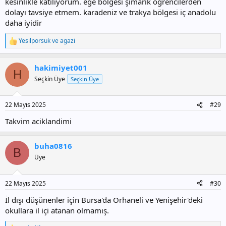
kesinlikle katılıyorum. ege bölgesi şımarık öğrencilerden
dolayı tavsiye etmem. karadeniz ve trakya bölgesi iç anadolu
daha iyidir
Yesilporsuk
ve
agazi
T
e
p
hakimiyet001
k
H
i
Seçkin Üye
Seçkin Üye
l
e
r
22 Mayıs 2025
#29
:
Takvim aciklandimi
buha0816
B
Üye
22 Mayıs 2025
#30
İl dışı düşünenler için Bursa'da Orhaneli ve Yenişehir'deki
okullara il içi atanan olmamış.