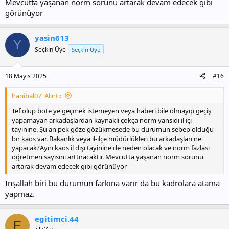
Mevcutta yaşanan norm sorunu artarak devam edecek gibi
görünüyor
yasin613
Y
Seçkin Üye
Seçkin Üye
18 Mayıs 2025
#16
hanibal07' Alıntı:
Tef olup böte ye geçmek istemeyen veya haberi bile olmayıp geçiş
yapamayan arkadaşlardan kaynaklı çokça norm yansıdı il içi
tayinine. Şu an pek göze gözükmesede bu durumun sebep olduğu
bir kaos var. Bakanlık veya il-ilçe müdürlükleri bu arkadaşları ne
yapacak?Aynı kaos il dışı tayinine de neden olacak ve norm fazlası
öğretmen sayısını arttıracaktır. Mevcutta yaşanan norm sorunu
artarak devam edecek gibi görünüyor
İnşallah biri bu durumun farkına varır da bu kadrolara atama
yapmaz.
egitimci.44
E