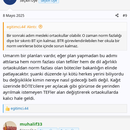
Seçkin Üye
Seçkin Üye
8 Mayıs 2025
#9
egitimci.44' Alıntı:
Bir sonraki adım mesleki ortaokullar olabilir. O zaman norm fazlalığı
diye bir sıkıntı BT için kalmaz. BTR görevlendirilebilen her okula bir
norm verirlerse böte içinde sorun kalmaz.
Umarım bir planları vardır, eğer plan yapmadan bu adımı
attılarsa hem norm fazlası olan tefliler hem de dil ağırlıklı
ortaokuldan norm fazlası olan böteciler bakanlığın elinde
patlayacaktır. şuanki düzende iyi kötü herkes yerini biliyordu
bu değişiklikle kimin nereye nasıl gideceği belli değil. Kağıt
üzerinde BÖTE'cilere yer açılacak gibi görünse de yerinden
ayrılmak istemeyen TEFler alan değiştirerek ortaokullarda
kalıcı hale geldi.
egitimci.44
T
e
p
muhalif33
k
i