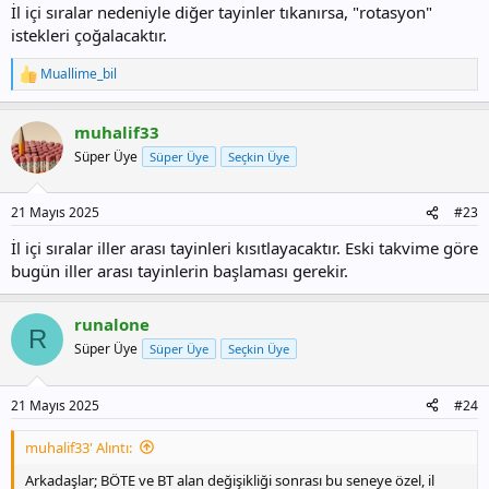
İl içi sıralar nedeniyle diğer tayinler tıkanırsa, "rotasyon"
istekleri çoğalacaktır.
Muallime_bil
T
e
p
muhalif33
k
i
Süper Üye
Süper Üye
Seçkin Üye
l
e
r
21 Mayıs 2025
#23
:
İl içi sıralar iller arası tayinleri kısıtlayacaktır. Eski takvime göre
bugün iller arası tayinlerin başlaması gerekir.
runalone
R
Süper Üye
Süper Üye
Seçkin Üye
21 Mayıs 2025
#24
muhalif33' Alıntı:
Arkadaşlar; BÖTE ve BT alan değişikliği sonrası bu seneye özel, il