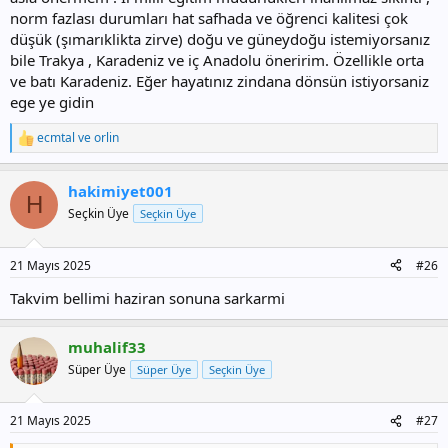
norm fazlası durumları hat safhada ve öğrenci kalitesi çok
düşük (şımarıklikta zirve) doğu ve güneydoğu istemiyorsanız
bile Trakya , Karadeniz ve iç Anadolu öneririm. Özellikle orta
ve batı Karadeniz. Eğer hayatınız zindana dönsün istiyorsaniz
ege ye gidin
ecmtal
ve
orlin
T
e
p
hakimiyet001
k
H
i
Seçkin Üye
Seçkin Üye
l
e
r
21 Mayıs 2025
#26
:
Takvim bellimi haziran sonuna sarkarmi
muhalif33
Süper Üye
Süper Üye
Seçkin Üye
21 Mayıs 2025
#27