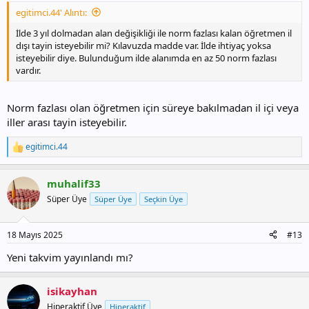
egitimci.44' Alıntı:
İlde 3 yıl dolmadan alan değişikliği ile norm fazlası kalan öğretmen il
dışı tayin isteyebilir mi? Kılavuzda madde var. İlde ihtiyaç yoksa
isteyebilir diye. Bulunduğum ilde alanımda en az 50 norm fazlası
vardır.
Norm fazlası olan öğretmen için süreye bakılmadan il içi veya
iller arası tayin isteyebilir.
egitimci.44
T
e
p
muhalif33
k
i
Süper Üye
Süper Üye
Seçkin Üye
l
e
r
18 Mayıs 2025
#13
:
Yeni takvim yayınlandı mı?
isikayhan
Hiperaktif Üye
Hiperaktif