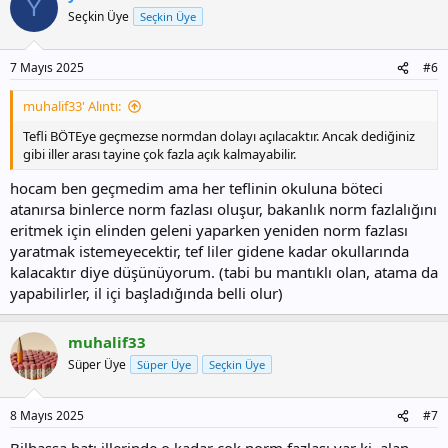
Y
Seçkin Üye
Seçkin Üye
7 Mayıs 2025
#6
muhalif33' Alıntı:
Tefli BÖTEye geçmezse normdan dolayı açılacaktır. Ancak dediğiniz
gibi iller arası tayine çok fazla açık kalmayabilir.
hocam ben geçmedim ama her teflinin okuluna böteci
atanırsa binlerce norm fazlası oluşur, bakanlık norm fazlalığını
eritmek için elinden geleni yaparken yeniden norm fazlası
yaratmak istemeyecektir, tef liler gidene kadar okullarında
kalacaktır diye düşünüyorum. (tabi bu mantıklı olan, atama da
yapabilirler, il içi başladığında belli olur)
muhalif33
Süper Üye
Süper Üye
Seçkin Üye
8 Mayıs 2025
#7