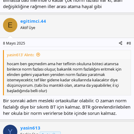
Bilhassa batı illerinde o kadar çok norm fazlası var ki, alan
değişikliğine rağmen iller arası atama hayal gibi
egitimci.44
E
Aktif Üye
8 Mayıs 2025
#8
yasin613' Alıntı:
hocam ben geçmedim ama her teflinin okuluna böteci atanırsa
binlerce norm fazlası oluşur, bakanlık norm fazlalığını eritmek için
elinden geleni yaparken yeniden norm fazlası yaratmak
istemeyecektir, tef liler gidene kadar okullarında kalacaktır diye
düşünüyorum. (tabi bu mantıklı olan, atama da yapabilirler, il içi
başladığında belli olur)
Bir sonraki adım mesleki ortaokullar olabilir. O zaman norm
fazlalığı diye bir sıkıntı BT için kalmaz. BTR görevlendirilebilen
her okula bir norm verirlerse böte içinde sorun kalmaz.
yasin613
Y