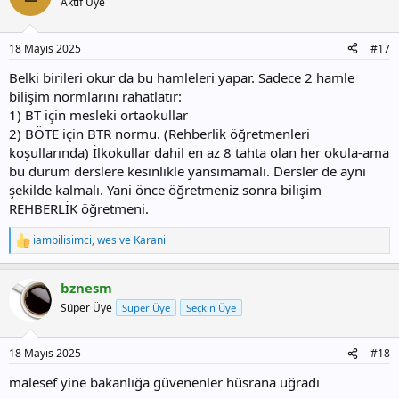
Aktif Üye
18 Mayıs 2025
#17
Belki birileri okur da bu hamleleri yapar. Sadece 2 hamle
bilişim normlarını rahatlatır:
1) BT için mesleki ortaokullar
2) BÖTE için BTR normu. (Rehberlik öğretmenleri
koşullarında) İlkokullar dahil en az 8 tahta olan her okula-ama
bu durum derslere kesinlikle yansımamalı. Dersler de aynı
şekilde kalmalı. Yani önce öğretmeniz sonra bilişim
REHBERLİK öğretmeni.
iambilisimci
,
wes
ve
Karani
T
e
p
bznesm
k
i
Süper Üye
Süper Üye
Seçkin Üye
l
e
r
18 Mayıs 2025
#18
:
malesef yine bakanlığa güvenenler hüsrana uğradı