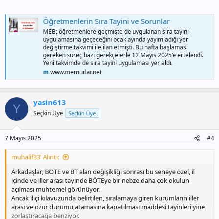
Öğretmenlerin Sıra Tayini ve Sorunlar
MEB; öğretmenlere geçmişte de uygulanan sıra tayini
uygulamasına geçeceğini ocak ayında yayımladığı yer
değiştirme takvimi ile ilan etmişti. Bu hafta başlaması
gereken süreç bazı gerekçelerle 12 Mayıs 2025'e ertelendi.
Yeni takvimde de sıra tayini uygulaması yer aldı.
www.memurlar.net
yasin613
Y
Seçkin Üye
Seçkin Üye
7 Mayıs 2025
#4
muhalif33' Alıntı:
Arkadaşlar; BÖTE ve BT alan değişikliği sonrası bu seneye özel, il
içinde ve iller arası tayinde BÖTEye bir nebze daha çok okulun
açılması muhtemel görünüyor.
Ancak iliçi kılavuzunda belirtilen, sıralamaya giren kurumların iller
arası ve özür durumu atamasına kapatılması maddesi tayinleri yine
zorlaştıracağa benziyor.