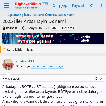
Giriş yap
Kayıt ol
Öğretmen | İdari, Hukuki ve Özlük Hakları Konuları
2025 İller Arası Tayin Dönemi
K
B
E
muhalif33
7 Mayıs 2025
2025
iller arası
o
a
t
n
ş
i
b
l
k
u
a
e
y
n
t
Konu kilitlenmiştir.
u
g
l
b
ı
e
muhalif33
a
ç
r
ş
t
Süper Üye
Süper Üye
Seçkin Üye
l
a
a
r
7 Mayıs 2025
#1
t
i
a
h
Arkadaşlar; BÖTE ve BT alan değişikliği sonrası bu seneye
n
i
özel, il içinde ve iller arası tayinde BÖTEye bir nebze daha çok
okulun açılması muhtemel görünüyor.
Ancak iliçi kılavuzunda belirtilen, sıralamaya giren kurumların