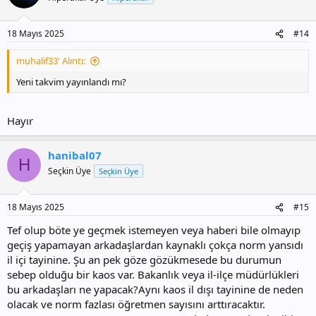
18 Mayıs 2025
#14
muhalif33' Alıntı:
Yeni takvim yayınlandı mı?
Hayır
hanibal07
H
Seçkin Üye
Seçkin Üye
18 Mayıs 2025
#15
Tef olup böte ye geçmek istemeyen veya haberi bile olmayıp
geçiş yapamayan arkadaşlardan kaynaklı çokça norm yansıdı
il içi tayinine. Şu an pek göze gözükmesede bu durumun
sebep olduğu bir kaos var. Bakanlık veya il-ilçe müdürlükleri
bu arkadaşları ne yapacak?Aynı kaos il dışı tayinine de neden
olacak ve norm fazlası öğretmen sayısını arttıracaktır.