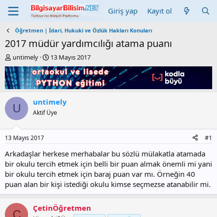
Giriş yap
Kayıt ol
Öğretmen | İdari, Hukuki ve Özlük Hakları Konuları
2017 müdür yardımcılığı atama puanı
K
B
untimely
13 Mayıs 2017
o
a
n
ş
b
l
u
a
y
n
untimely
U
u
g
Aktif Üye
b
ı
a
ç
ş
t
13 Mayıs 2017
#1
l
a
a
r
Arkadaşlar herkese merhabalar bu sözlü mülakatla atamada
t
i
bir okulu tercih etmek için belli bir puan almak önemli mi yani
a
h
bir okulu tercih etmek için baraj puan var mı. Örneğin 40
n
i
puan alan bir kişi istediği okulu kimse seçmezse atanabilir mi.
ÇetinÖğretmen
Ç