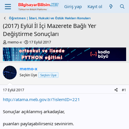
Giriş yap
Kayıt ol
Öğretmen | İdari, Hukuki ve Özlük Hakları Konuları
(2017) Eylül İl İçi Mazerete Bağlı Yer
Değiştirme Sonuçları
K
B
memo-x
17 Eylül 2017
o
a
n
ş
b
l
u
a
y
n
memo-x
u
g
Seçkin Üye
Seçkin Üye
b
ı
a
ç
ş
t
17 Eylül 2017
#1
l
a
a
r
http://atama.meb.gov.tr/?islemID=221
t
i
a
h
Sonuçlar açıklanmış arkadaşlar,
n
i
puanları paylaşabilirseniz sevinirim.