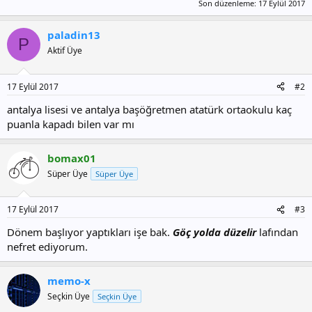
Son düzenleme:
17 Eylül 2017
paladin13
P
Aktif Üye
17 Eylül 2017
#2
antalya lisesi ve antalya başöğretmen atatürk ortaokulu kaç
puanla kapadı bilen var mı
bomax01
Süper Üye
Süper Üye
17 Eylül 2017
#3
Dönem başlıyor yaptıkları işe bak.
Göç yolda düzelir
lafından
nefret ediyorum.
memo-x
Seçkin Üye
Seçkin Üye