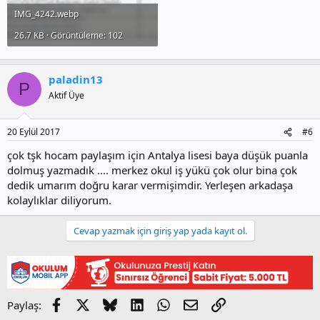
IMG_4242.webp
26.7 KB · Görüntüleme: 102
paladin13
P
Aktif Üye
20 Eylül 2017
#6
çok tşk hocam paylaşım için Antalya lisesi baya düşük puanla
dolmuş yazmadık .... merkez okul iş yükü çok olur bina çok
dedik umarım doğru karar vermişimdir. Yerleşen arkadaşa
kolaylıklar diliyorum.
Cevap yazmak için giriş yap yada kayıt ol.
Facebook
X
Bluesky
LinkedIn
WhatsApp
E-posta
Link
Paylaş: