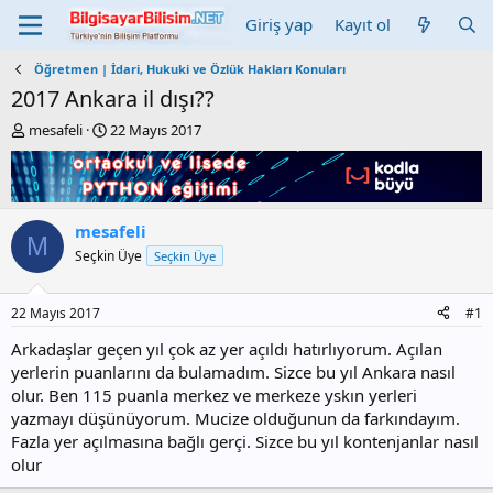
Giriş yap
Kayıt ol
Öğretmen | İdari, Hukuki ve Özlük Hakları Konuları
2017 Ankara il dışı??
K
B
mesafeli
22 Mayıs 2017
o
a
n
ş
b
l
u
a
y
n
mesafeli
M
u
g
Seçkin Üye
Seçkin Üye
b
ı
a
ç
ş
t
22 Mayıs 2017
#1
l
a
a
r
Arkadaşlar geçen yıl çok az yer açıldı hatırlıyorum. Açılan
t
i
yerlerin puanlarını da bulamadım. Sizce bu yıl Ankara nasıl
a
h
olur. Ben 115 puanla merkez ve merkeze yskın yerleri
n
i
yazmayı düşünüyorum. Mucize olduğunun da farkındayım.
Fazla yer açılmasına bağlı gerçi. Sizce bu yıl kontenjanlar nasıl
olur