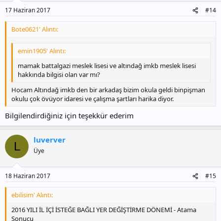
17 Haziran 2017
#14
Bote0621' Alıntı:
emin1905' Alıntı:
mamak battalgazi meslek lisesi ve altındağ imkb meslek lisesi
hakkında bilgisi olan var mı?
Hocam Altındağ imkb den bir arkadaş bizim okula geldi binpişman
okulu çok övüyor idaresi ve çalışma şartları harika diyor.
Bilgilendirdiğiniz için teşekkür ederim
luverver
L
Üye
18 Haziran 2017
#15
ebilisim' Alıntı:
2016 YILI İL İÇİ İSTEĞE BAĞLI YER DEĞİŞTİRME DÖNEMİ - Atama
Sonucu