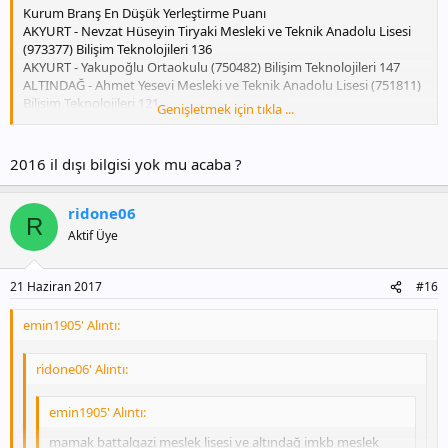
Kurum Branş En Düşük Yerleştirme Puanı
AKYURT - Nevzat Hüseyin Tiryaki Mesleki ve Teknik Anadolu Lisesi
(973377) Bilişim Teknolojileri 136
AKYURT - Yakupoğlu Ortaokulu (750482) Bilişim Teknolojileri 147
ALTINDAĞ - Ahmet Yesevi Mesleki ve Teknik Anadolu Lisesi (751811)
Bilişim Teknolojileri 121
Genişletmek için tıkla ...
ALTINDAĞ - Ankara Lisesi (964310) Bilişim Teknolojileri 77
ALTINDAĞ - Halil Kut Paşa Ortaokulu (761109) Bilişim Teknolojileri
156
2016 il dışı bilgisi yok mu acaba ?
ALTINDAĞ - Ulus Mesleki ve Teknik Anadolu Lisesi (118514) Bilişim
Teknolojileri 199
ALTINDAĞ - Yıldırım Beyazıt Mesleki ve Teknik Anadolu Lisesi
ridone06
R
(869054) Bilişim Teknolojileri 77
Aktif Üye
ALTINDAĞ - Zübeyde Hanım Mesleki ve Teknik Anadolu Lisesi
(118575) Bilişim Teknolojileri 146
ÇANKAYA - Ayten-Şaban Diri Ortaokulu (715919) Bilişim Teknolojileri
21 Haziran 2017
#16
118
ÇANKAYA - Bahçelievler 100. Yıl Mesleki ve Teknik Anadolu Lisesi
emin1905' Alıntı:
(973947) Bilişim Teknolojileri 107
ÇANKAYA - Büyükhanlı Kardeşler Ortaokulu (708400) Bilişim
ridone06' Alıntı:
Teknolojileri 141
ÇANKAYA - Dikmen Mesleki ve Teknik Anadolu Lisesi (119688) Bilişim
Teknolojileri 59
emin1905' Alıntı:
ÇANKAYA - Fatma Yaşar Önen Mesleki ve Teknik Anadolu Lisesi
mamak battalgazi meslek lisesi ve altındağ imkb meslek
(878649) Bilişim Teknolojileri 116