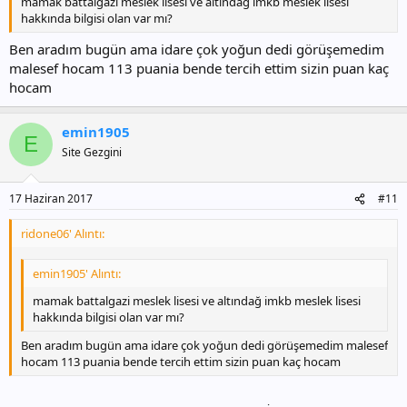
mamak battalgazi meslek lisesi ve altındağ imkb meslek lisesi
hakkında bilgisi olan var mı?
Ben aradım bugün ama idare çok yoğun dedi görüşemedim
malesef hocam 113 puania bende tercih ettim sizin puan kaç
hocam
emin1905
E
Site Gezgini
17 Haziran 2017
#11
ridone06' Alıntı:
emin1905' Alıntı:
mamak battalgazi meslek lisesi ve altındağ imkb meslek lisesi
hakkında bilgisi olan var mı?
Ben aradım bugün ama idare çok yoğun dedi görüşemedim malesef
hocam 113 puania bende tercih ettim sizin puan kaç hocam