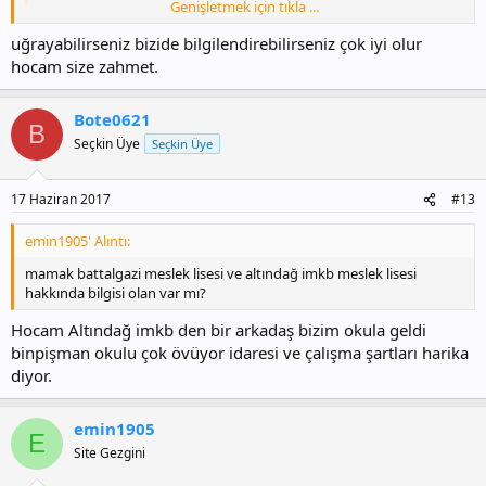
Genişletmek için tıkla ...
Ben aradım bugün ama idare çok yoğun dedi görüşemedim
malesef hocam 113 puania bende tercih ettim sizin puan kaç
uğrayabilirseniz bizide bilgilendirebilirseniz çok iyi olur
hocam
Genişletmek için tıkla ...
hocam size zahmet.
Her yıl battalgazi eml de açık sorunu var. İlçe olarak sıkıntılı bir yer
Bote0621
olduğunu biliyorum. Bunun yanı sıra acaba öğrenci veya idari olarak
B
sorunlu bir okul mu? Ayrıca puanım 199 sayın hocam. Pazartesi veya
Seçkin Üye
Seçkin Üye
salı günü okula uğramayı planlıyorum. Tercih yapıp yapmayacağıma
o zaman karar vereceği.
17 Haziran 2017
#13
Hakkımızda hayırlısı
emin1905' Alıntı:
mamak battalgazi meslek lisesi ve altındağ imkb meslek lisesi
hakkında bilgisi olan var mı?
Hocam Altındağ imkb den bir arkadaş bizim okula geldi
binpişman okulu çok övüyor idaresi ve çalışma şartları harika
diyor.
emin1905
E
Site Gezgini