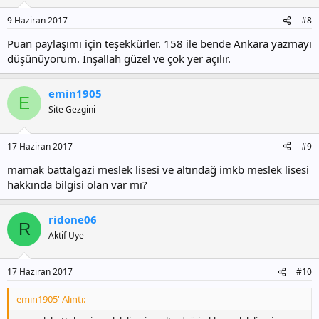
9 Haziran 2017
#8
Puan paylaşımı için teşekkürler. 158 ile bende Ankara yazmayı
düşünüyorum. İnşallah güzel ve çok yer açılır.
emin1905
E
Site Gezgini
17 Haziran 2017
#9
mamak battalgazi meslek lisesi ve altındağ imkb meslek lisesi
hakkında bilgisi olan var mı?
ridone06
R
Aktif Üye
17 Haziran 2017
#10
emin1905' Alıntı: