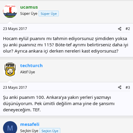
ucamus
Süper Üye
Süper Üye
23 Mayıs 2017
#2
Hocam eylül puanını mı tahmin ediyorsunuz şimdiden yoksa
şu anki puanınız mı 115? Böte-tef ayrımı belirtirseniz daha iyi
olur? Ayrıca ankara içi derken nereleri kast ediyorsunuz?
techturch
Aktif Üye
23 Mayıs 2017
#3
Şu anki puanım 100. Ankara'ya yakın yerleri yazmayı
düşünüyorum. Pek ümitli değilim ama yine de şansımı
deneyeceğim. TEF.
mesafeli
M
Seçkin Üye
Seçkin Üye