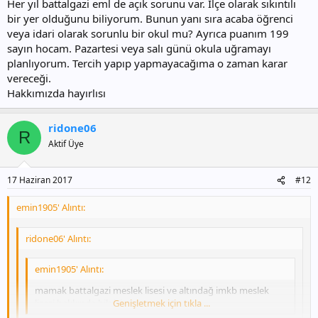
Her yıl battalgazi eml de açık sorunu var. İlçe olarak sıkıntılı
bir yer olduğunu biliyorum. Bunun yanı sıra acaba öğrenci
veya idari olarak sorunlu bir okul mu? Ayrıca puanım 199
sayın hocam. Pazartesi veya salı günü okula uğramayı
planlıyorum. Tercih yapıp yapmayacağıma o zaman karar
vereceği.
Hakkımızda hayırlısı
ridone06
R
Aktif Üye
17 Haziran 2017
#12
emin1905' Alıntı:
ridone06' Alıntı:
emin1905' Alıntı:
mamak battalgazi meslek lisesi ve altındağ imkb meslek
lisesi hakkında bilgisi olan var mı?
Genişletmek için tıkla ...