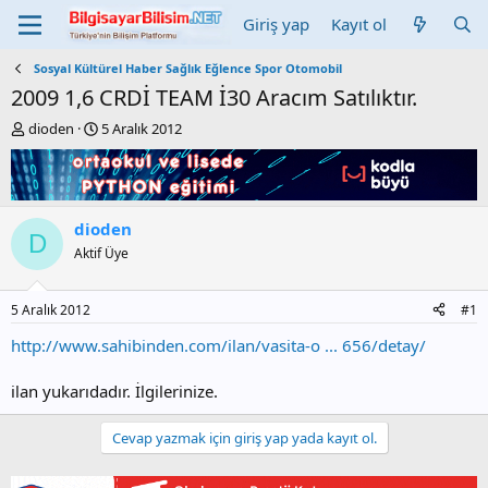
Giriş yap
Kayıt ol
Sosyal Kültürel Haber Sağlık Eğlence Spor Otomobil
2009 1,6 CRDİ TEAM İ30 Aracım Satılıktır.
K
B
dioden
5 Aralık 2012
o
a
n
ş
b
l
u
a
y
n
dioden
D
u
g
Aktif Üye
b
ı
a
ç
ş
t
5 Aralık 2012
#1
l
a
a
r
http://www.sahibinden.com/ilan/vasita-o ... 656/detay/
t
i
a
h
ilan yukarıdadır. İlgilerinize.
n
i
Cevap yazmak için giriş yap yada kayıt ol.