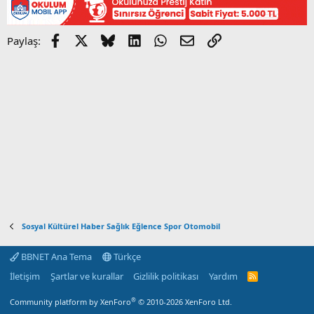
Facebook
X
Bluesky
LinkedIn
WhatsApp
E-posta
Link
Paylaş:
Sosyal Kültürel Haber Sağlık Eğlence Spor Otomobil
BBNET Ana Tema
Türkçe
İletişim
Şartlar ve kurallar
Gizlilik politikası
Yardım
R
S
S
®
Community platform by XenForo
© 2010-2026 XenForo Ltd.