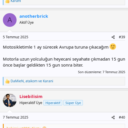
Karani
T
e
p
anotherbrick
k
A
i
Aktif Üye
l
e
r
5 Temmuz 2025
#39
:
Motosikletimle 1 ay sürecek Avrupa turuna çıkacağım
Motorla uzun yolculuğun heyecani seyahate çıkmadan 15 gun
önce başlar geldikten 15 gun sonra biter.
Son düzenleme:
7 Temmuz 2025
DaMieN
,
atakom
ve
Karani
T
e
p
Lisebilisim
k
i
Hiperaktif Üye
Hiperaktif
Süper Üye
l
e
r
7 Temmuz 2025
#40
: