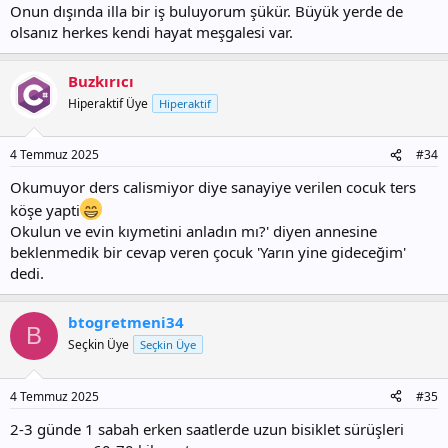
Onun dışında illa bir iş buluyorum şükür. Büyük yerde de
olsanız herkes kendi hayat meşgalesi var.
Buzkırıcı
Hiperaktif Üye
Hiperaktif
4 Temmuz 2025
#34
Okumuyor ders calismiyor diye sanayiye verilen cocuk ters
köşe yapti
Okulun ve evin kıymetini anladın mı?' diyen annesine
beklenmedik bir cevap veren çocuk 'Yarın yine gideceğim'
dedi.
btogretmeni34
B
Seçkin Üye
Seçkin Üye
4 Temmuz 2025
#35
2-3 günde 1 sabah erken saatlerde uzun bisiklet sürüşleri