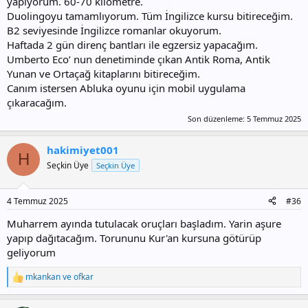
yapıyorum. 60-70 kilometre.
Duolingoyu tamamlıyorum. Tüm İngilizce kursu bitireceğim.
B2 seviyesinde İngilizce romanlar okuyorum.
Haftada 2 gün direnç bantları ile egzersiz yapacağım.
Umberto Eco’ nun denetiminde çıkan Antik Roma, Antik
Yunan ve Ortaçağ kitaplarını bitireceğim.
Canım istersen Abluka oyunu için mobil uygulama
çıkaracağım.
Son düzenleme:
5 Temmuz 2025
hakimiyet001
H
Seçkin Üye
Seçkin Üye
4 Temmuz 2025
#36
Muharrem ayında tutulacak oruçları başladım. Yarin aşure
yapıp dağıtacağım. Torununu Kur'an kursuna götürüp
geliyorum
mkankan
ve
ofkar
T
e
p