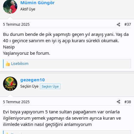
Mümin Güngör
k
i
Aktif Üye
l
e
r
5 Temmuz 2025
#37
:
Bu durum bende de pik yapmıştı geçen yıl arayış yani. Yaş da
40 ı geçince sanırım en iyi iş açıp kuranı sürekli okumak.
Nasip
Yaşlanıyoruz be forum.
Lisebilisim
T
e
p
gezegen10
k
i
Seçkin Üye
Seçkin Üye
l
e
r
5 Temmuz 2025
#38
:
Evi boya yapıyorum 5 tane sultan papağanım var onlarla
ilgileniyorum yemek yapmayı da severim ayrıca kuran ve
ilimlede vaktin nasıl geçtiğini anlamıyorum