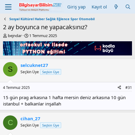
Giriş yap
Kayıt ol
Sosyal Kültürel Haber Sağlık Eğlence Spor Otomobil
2 ay boyunca ne yapacaksınız?
K
B
bejndar
1 Temmuz 2025
o
a
n
ş
b
l
u
a
y
n
selcuknet27
u
g
S
Seçkin Üye
Seçkin Üye
b
ı
a
ç
ş
t
4 Temmuz 2025
#31
l
a
a
r
15 gün prag arkasına 1 hafta mersin deniz arkasına 10 gün
t
i
istanbul + balkanlar inşallah
a
h
n
i
cihan_27
C
Seçkin Üye
Seçkin Üye