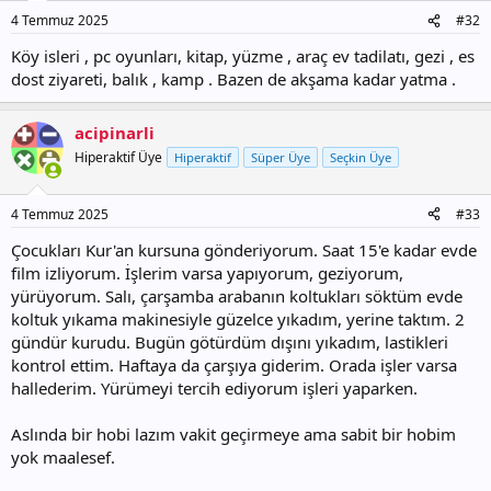
4 Temmuz 2025
#32
Köy isleri , pc oyunları, kitap, yüzme , araç ev tadilatı, gezi , es
dost ziyareti, balık , kamp . Bazen de akşama kadar yatma .
acipinarli
Hiperaktif Üye
Hiperaktif
Süper Üye
Seçkin Üye
4 Temmuz 2025
#33
Çocukları Kur'an kursuna gönderiyorum. Saat 15'e kadar evde
film izliyorum. İşlerim varsa yapıyorum, geziyorum,
yürüyorum. Salı, çarşamba arabanın koltukları söktüm evde
koltuk yıkama makinesiyle güzelce yıkadım, yerine taktım. 2
gündür kurudu. Bugün götürdüm dışını yıkadım, lastikleri
kontrol ettim. Haftaya da çarşıya giderim. Orada işler varsa
hallederim. Yürümeyi tercih ediyorum işleri yaparken.
Aslında bir hobi lazım vakit geçirmeye ama sabit bir hobim
yok maalesef.