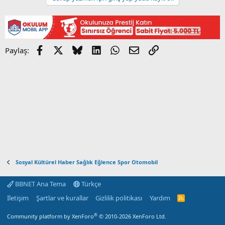
Facebook
X
Bluesky
LinkedIn
WhatsApp
E-posta
Link
Paylaş:
Sosyal Kültürel Haber Sağlık Eğlence Spor Otomobil
BBNET Ana Tema
Türkçe
İletişim
Şartlar ve kurallar
Gizlilik politikası
Yardım
R
S
S
®
Community platform by XenForo
© 2010-2026 XenForo Ltd.