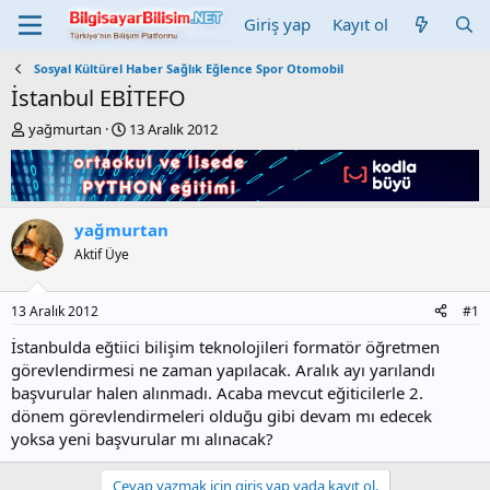
Giriş yap
Kayıt ol
Sosyal Kültürel Haber Sağlık Eğlence Spor Otomobil
İstanbul EBİTEFO
K
B
yağmurtan
13 Aralık 2012
o
a
n
ş
b
l
u
a
y
n
yağmurtan
u
g
Aktif Üye
b
ı
a
ç
ş
t
13 Aralık 2012
#1
l
a
a
r
İstanbulda eğtiici bilişim teknolojileri formatör öğretmen
t
i
görevlendirmesi ne zaman yapılacak. Aralık ayı yarılandı
a
h
başvurular halen alınmadı. Acaba mevcut eğiticilerle 2.
n
i
dönem görevlendirmeleri olduğu gibi devam mı edecek
yoksa yeni başvurular mı alınacak?
Cevap yazmak için giriş yap yada kayıt ol.