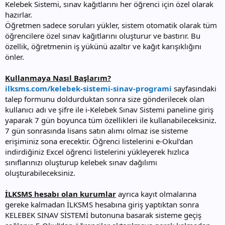
Kelebek Sistemi, sınav kağıtlarını her öğrenci için özel olarak
hazırlar.
Öğretmen sadece soruları yükler, sistem otomatik olarak tüm
öğrencilere özel sınav kağıtlarını oluşturur ve bastırır. Bu
özellik, öğretmenin iş yükünü azaltır ve kağıt karışıklığını
önler.
Kullanmaya Nasıl Başlarım?
ilksms.com/kelebek-sistemi-sinav-programi
sayfasındaki
talep formunu doldurduktan sonra size gönderilecek olan
kullanıcı adı ve şifre ile i-Kelebek Sınav Sistemi paneline giriş
yaparak 7 gün boyunca tüm özellikleri ile kullanabileceksiniz.
7 gün sonrasında lisans satın alımı olmaz ise sisteme
erişiminiz sona erecektir. Öğrenci listelerini e-Okul’dan
indirdiğiniz Excel öğrenci listelerini yükleyerek hızlıca
sınıflarınızı oluşturup kelebek sınav dağılımı
oluşturabileceksiniz.
İLKSMS hesabı olan kurumlar
ayrıca kayıt olmalarına
gereke kalmadan İLKSMS hesabına giriş yaptıktan sonra
KELEBEK SINAV SİSTEMİ butonuna basarak sisteme geçiş