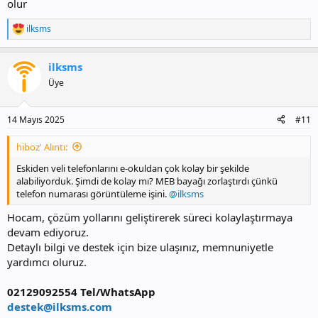
olur
ilksms
T
e
p
ilksms
k
i
Üye
l
e
r
14 Mayıs 2025
#11
:
hiboz' Alıntı:
Eskiden veli telefonlarını e-okuldan çok kolay bir şekilde
alabiliyorduk. Şimdi de kolay mı? MEB bayağı zorlaştırdı çünkü
telefon numarası görüntüleme işini.
@ilksms
Hocam, çözüm yollarını geliştirerek süreci kolaylaştırmaya
devam ediyoruz.
Detaylı bilgi ve destek için bize ulaşınız, memnuniyetle
yardımcı oluruz.
02129092554 Tel/WhatsApp
destek@ilksms.com