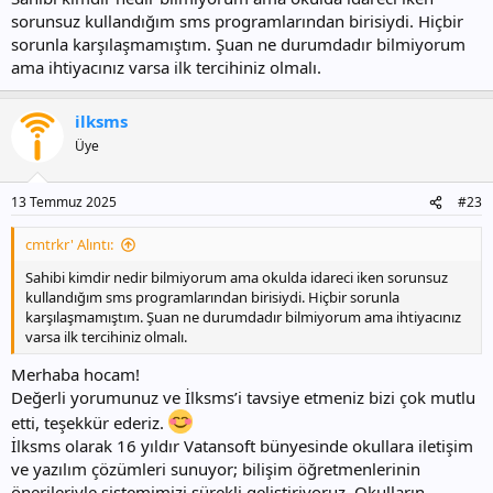
sorunsuz kullandığım sms programlarından birisiydi. Hiçbir
sorunla karşılaşmamıştım. Şuan ne durumdadır bilmiyorum
ama ihtiyacınız varsa ilk tercihiniz olmalı.
ilksms
Üye
13 Temmuz 2025
#23
cmtrkr' Alıntı:
Sahibi kimdir nedir bilmiyorum ama okulda idareci iken sorunsuz
kullandığım sms programlarından birisiydi. Hiçbir sorunla
karşılaşmamıştım. Şuan ne durumdadır bilmiyorum ama ihtiyacınız
varsa ilk tercihiniz olmalı.
Merhaba hocam!
Değerli yorumunuz ve İlksms’i tavsiye etmeniz bizi çok mutlu
etti, teşekkür ederiz.
İlksms olarak 16 yıldır Vatansoft bünyesinde okullara iletişim
ve yazılım çözümleri sunuyor; bilişim öğretmenlerinin
önerileriyle sistemimizi sürekli geliştiriyoruz. Okulların