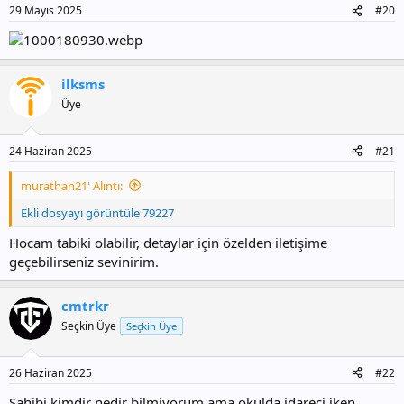
29 Mayıs 2025
#20
ilksms
Üye
24 Haziran 2025
#21
murathan21' Alıntı:
Ekli dosyayı görüntüle 79227
Hocam tabiki olabilir, detaylar için özelden iletişime
geçebilirseniz sevinirim.
cmtrkr
Seçkin Üye
Seçkin Üye
26 Haziran 2025
#22
Sahibi kimdir nedir bilmiyorum ama okulda idareci iken