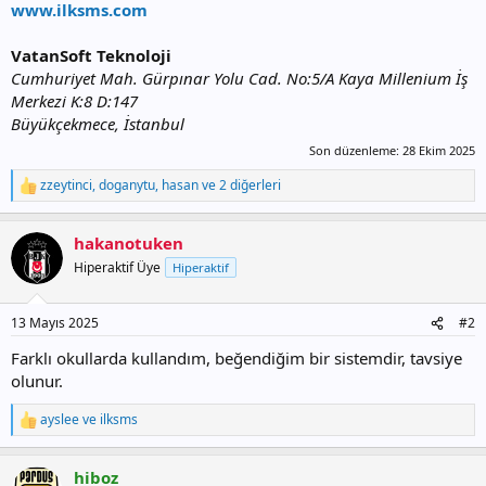
www.ilksms.com
VatanSoft Teknoloji
Cumhuriyet Mah. Gürpınar Yolu Cad. No:5/A Kaya Millenium İş
Merkezi K:8 D:147
Büyükçekmece, İstanbul
Son düzenleme:
28 Ekim 2025
zzeytinci
,
doganytu
,
hasan
ve 2 diğerleri
T
e
p
hakanotuken
k
i
Hiperaktif Üye
Hiperaktif
l
e
r
13 Mayıs 2025
#2
:
Farklı okullarda kullandım, beğendiğim bir sistemdir, tavsiye
olunur.
ayslee
ve
ilksms
T
e
p
hiboz
k