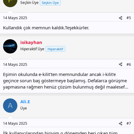
Seçkin Üye
Seçkin Üye
14 Mayıs 2025
#5
Kullandık çok memnun kaldık.Teşekkürler.
isikayhan
Hiperaktif Üye
Hiperaktif
14 Mayıs 2025
#6
Eşimin okulunda e-kilit'ten memnundular ancak i-kilit'e
geçince sorun baş göstermeye başlamış. Defalarca görüşme
yapmasına rağmen henüz çözüm bulunmuş değil maalesef...
Ali.E
A
Üye
14 Mayıs 2025
#7
İlk kullanıcılarından biriyim o dönemden beri çıkan tüm