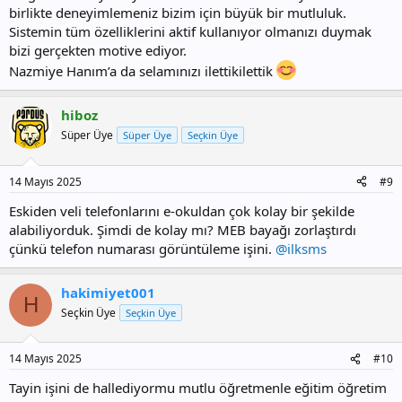
birlikte deneyimlemeniz bizim için büyük bir mutluluk.
Sistemin tüm özelliklerini aktif kullanıyor olmanızı duymak
bizi gerçekten motive ediyor.
Nazmiye Hanım’a da selamınızı ilettikilettik
hiboz
Süper Üye
Süper Üye
Seçkin Üye
14 Mayıs 2025
#9
Eskiden veli telefonlarını e-okuldan çok kolay bir şekilde
alabiliyorduk. Şimdi de kolay mı? MEB bayağı zorlaştırdı
çünkü telefon numarası görüntüleme işini.
@ilksms
hakimiyet001
H
Seçkin Üye
Seçkin Üye
14 Mayıs 2025
#10
Tayin işini de hallediyormu mutlu öğretmenle eğitim öğretim