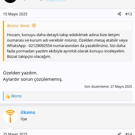
15 Mayıs 2025
#13
ilksms' Alıntı:
Hocam, konuyu daha detaylı takip edebilmek adına bize iletşim
numarası ve kurum adı verebilir misiniz. Özelden mesaj atabilir veya
WhatsApp - 02129092554 numarasından da yazabilirsiniz. Sizi daha
fazla yormadan yazılım ekibiyle ayrıntılı olarak konuyu inceleyelim.
Bizzat takipçisi olacağım.
Özelden yazdım.
Aylardır sorun çözülememiş.
Son düzenleme:
27 Mayıs 2025
ilksms
T
e
p
ilksms
k
i
Üye
l
e
r
25 Mayıs 2025
#14