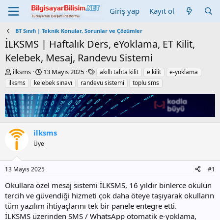
Giriş yap
Kayıt ol
BT Sınıfı | Teknik Konular, Sorunlar ve Çözümler
İLKSMS | Haftalık Ders, eYoklama, ET Kilit,
Kelebek, Mesaj, Randevu Sistemi
K
B
E
ilksms
13 Mayıs 2025
akıllı tahta kilit
e kilit
e-yoklama
o
a
t
ilksms
kelebek sınavı
randevu sistemi
toplu sms
n
ş
i
b
l
k
u
a
e
y
n
t
u
g
l
ilksms
b
ı
e
a
ç
r
Üye
ş
t
l
a
a
r
13 Mayıs 2025
#1
t
i
Okullara özel mesaj sistemi İLKSMS, 16 yıldır binlerce okulun
a
h
tercih ve güvendiği hizmeti çok daha öteye taşıyarak okulların
n
i
tüm yazılım ihtiyaçlarını tek bir panele entegre etti.
İLKSMS üzerinden SMS / WhatsApp otomatik e-yoklama,