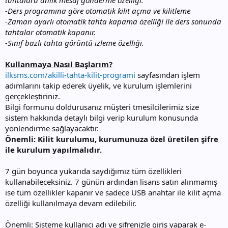
tahtalara anlık mesaj gönderme özelliği.
-Ders programına göre otomatik kilit açma ve kilitleme
-Zaman ayarlı otomatik tahta kapama özelliği ile ders sonunda
tahtalar otomatik kapanır.
-Sınıf bazlı tahta görüntü izleme özelliği.
Kullanmaya Nasıl Başlarım?
ilksms.com/akilli-tahta-kilit-programi
sayfasından işlem
adımlarını takip ederek üyelik, ve kurulum işlemlerini
gerçekleştiriniz.
Bilgi formunu doldurusanız müşteri tmesilcilerimiz size
sistem hakkında detaylı bilgi verip kurulum konusunda
yönlendirme sağlayacaktır.
Önemli: Kilit kurulumu, kurumunuza özel üretilen şifre
ile kurulum yapılmalıdır.
7 gün boyunca yukarıda saydığımız tüm özellikleri
kullanabileceksiniz. 7 günün ardından lisans satın alınmamış
ise tüm özellikler kapanır ve sadece USB anahtar ile kilit açma
özelliği kullanılmaya devam edilebilir.
Önemli: Sisteme kullanıcı adı ve şifrenizle giriş yaparak e-