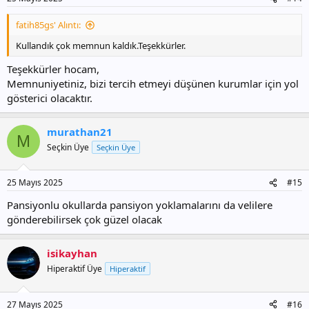
:
fatih85gs' Alıntı:
Kullandık çok memnun kaldık.Teşekkürler.
Teşekkürler hocam,
Memnuniyetiniz, bizi tercih etmeyi düşünen kurumlar için yol
gösterici olacaktır.
murathan21
M
Seçkin Üye
Seçkin Üye
25 Mayıs 2025
#15
Pansiyonlu okullarda pansiyon yoklamalarını da velilere
gönderebilirsek çok güzel olacak
isikayhan
Hiperaktif Üye
Hiperaktif
27 Mayıs 2025
#16