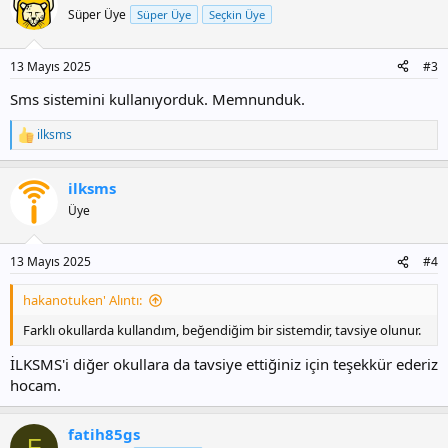
i
Süper Üye
Süper Üye
Seçkin Üye
l
e
r
13 Mayıs 2025
#3
:
Sms sistemini kullanıyorduk. Memnunduk.
ilksms
T
e
p
ilksms
k
i
Üye
l
e
r
13 Mayıs 2025
#4
:
hakanotuken' Alıntı:
Farklı okullarda kullandım, beğendiğim bir sistemdir, tavsiye olunur.
İLKSMS'i diğer okullara da tavsiye ettiğiniz için teşekkür ederiz
hocam.
fatih85gs
F