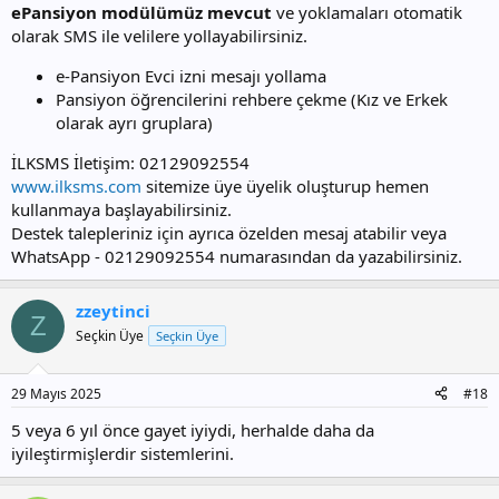
ePansiyon modülümüz mevcut
ve yoklamaları otomatik
olarak SMS ile velilere yollayabilirsiniz.
e-Pansiyon Evci izni mesajı yollama
Pansiyon öğrencilerini rehbere çekme (Kız ve Erkek
olarak ayrı gruplara)
İLKSMS İletişim: 02129092554
www.ilksms.com
sitemize üye üyelik oluşturup hemen
kullanmaya başlayabilirsiniz.
Destek talepleriniz için ayrıca özelden mesaj atabilir veya
WhatsApp - 02129092554 numarasından da yazabilirsiniz.
zzeytinci
Z
Seçkin Üye
Seçkin Üye
29 Mayıs 2025
#18
5 veya 6 yıl önce gayet iyiydi, herhalde daha da
iyileştirmişlerdir sistemlerini.