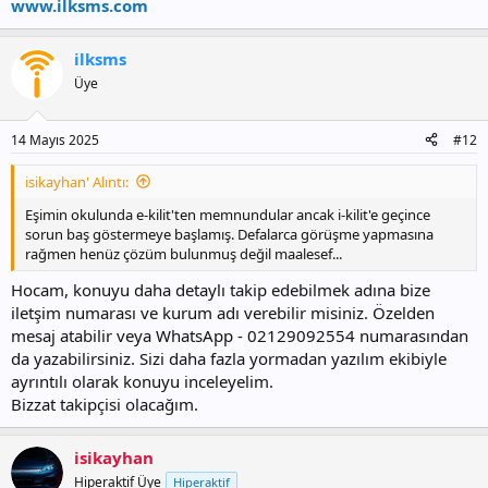
www.ilksms.com
ilksms
Üye
14 Mayıs 2025
#12
isikayhan' Alıntı:
Eşimin okulunda e-kilit'ten memnundular ancak i-kilit'e geçince
sorun baş göstermeye başlamış. Defalarca görüşme yapmasına
rağmen henüz çözüm bulunmuş değil maalesef...
Hocam, konuyu daha detaylı takip edebilmek adına bize
iletşim numarası ve kurum adı verebilir misiniz. Özelden
mesaj atabilir veya WhatsApp - 02129092554 numarasından
da yazabilirsiniz. Sizi daha fazla yormadan yazılım ekibiyle
ayrıntılı olarak konuyu inceleyelim.
Bizzat takipçisi olacağım.
isikayhan
Hiperaktif Üye
Hiperaktif