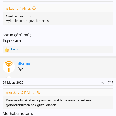
isikayhan' Alıntı:
Özelden yazdım.
Aylardır sorun çözülememiş.
Sorun çözülmüş
Teşekkürler
ilksms
T
e
p
ilksms
k
i
Üye
l
e
r
29 Mayıs 2025
#17
:
murathan21' Alıntı:
Pansiyonlu okullarda pansiyon yoklamalarını da velilere
gönderebilirsek çok güzel olacak
Merhaba hocam,