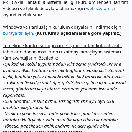
i-Kilit Akıllı Tahta Kilit Sistemi ile ilgili kurulum rehberi, tanıtım
videosu ve teknik detaylara ulaşmak için
web sayfamızı
ziyaret edebilirsiniz.
Windows ve Pardus için kurulum dosyalarını indirmek için
buraya tıklayın.
(
Kurulumu açıklamalara göre yapınız.
)
Temelinde kontrolsüz öğrenci erişimi sınırlandırılarak akıllı
tahtaların donanımsal ömrü uzatmayı amaçlayan sistemin
tüm avantajlarını özetledik:
-QR kod ile mobil uygulamadan kilit açma (Android/ iPhone
uyumlu). Akıllı tahtada internet bağlantısı varsa kilit otomatik
açılır, bağlantı yoksa mobilde beliren kod girilerek tahta açılır.
-eYoklama ile veliye anlık (geç geldi/ derse gelmedi) devamsızlık
mesaj gönderimi veya idareci ekranına yoklama listesinde
raporlama.
-USB anahtar ile kilit açma. Her öğretmene ayrı ayrı USB
anahtar oluşturulabilir.
-Uzaktan yönetim sayesinde, yöneticiler panel üzerinden
tahtaları kilitleyebilir, kilidi açabilir veya cihazı kapatabilir.
-Yönetici panelinden anlık bildirim ile ders içinde akıllı