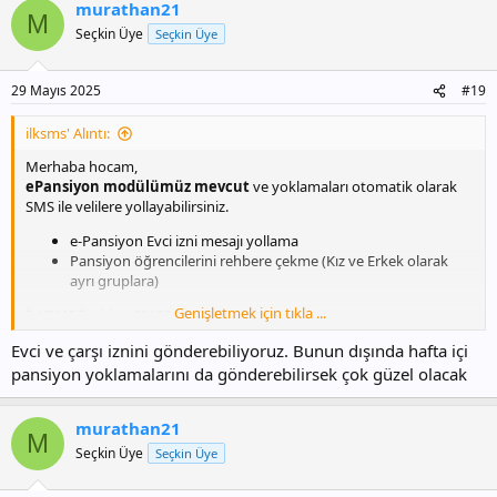
murathan21
M
Seçkin Üye
Seçkin Üye
29 Mayıs 2025
#19
ilksms' Alıntı:
Merhaba hocam,
ePansiyon modülümüz mevcut
ve yoklamaları otomatik olarak
SMS ile velilere yollayabilirsiniz.
e-Pansiyon Evci izni mesajı yollama
Pansiyon öğrencilerini rehbere çekme (Kız ve Erkek olarak
ayrı gruplara)
Genişletmek için tıkla ...
İLKSMS İletişim: 02129092554
www.ilksms.com
sitemize üye üyelik oluşturup hemen kullanmaya
Evci ve çarşı iznini gönderebiliyoruz. Bunun dışında hafta içi
başlayabilirsiniz.
pansiyon yoklamalarını da gönderebilirsek çok güzel olacak
Destek talepleriniz için ayrıca özelden mesaj atabilir veya WhatsApp
- 02129092554 numarasından da yazabilirsiniz.
murathan21
M
Seçkin Üye
Seçkin Üye