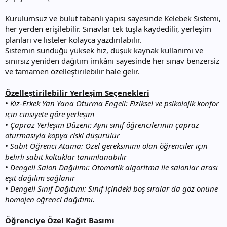
Kurulumsuz ve bulut tabanlı yapısı sayesinde Kelebek Sistemi,
her yerden erişilebilir. Sınavlar tek tuşla kaydedilir, yerleşim
planları ve listeler kolayca yazdırılabilir.
Sistemin sunduğu yüksek hız, düşük kaynak kullanımı ve
sınırsız yeniden dağıtım imkânı sayesinde her sınav benzersiz
ve tamamen özelleştirilebilir hale gelir.
Özelleştirilebilir Yerleşim Seçenekleri
• Kız-Erkek Yan Yana Oturma Engeli: Fiziksel ve psikolojik konfor
için cinsiyete göre yerleşim
• Çapraz Yerleşim Düzeni: Aynı sınıf öğrencilerinin çapraz
oturmasıyla kopya riski düşürülür
• Sabit Öğrenci Atama: Özel gereksinimi olan öğrenciler için
belirli sabit koltuklar tanımlanabilir
• Dengeli Salon Dağılımı: Otomatik algoritma ile salonlar arası
eşit dağılım sağlanır
• Dengeli Sınıf Dağıtımı: Sınıf içindeki boş sıralar da göz önüne
homojen öğrenci dağıtımı.
Öğrenciye Özel Kağıt Basımı