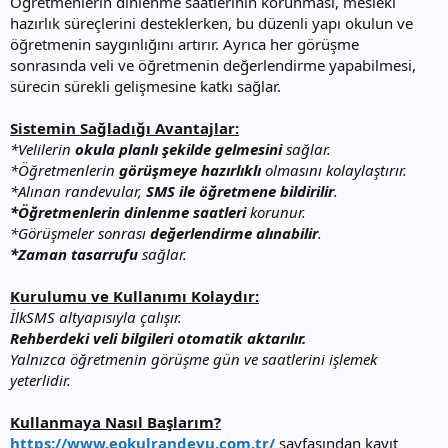
Öğretmenlerin dinlenme saatlerinin korunması, mesleki
hazırlık süreçlerini desteklerken, bu düzenli yapı okulun ve
öğretmenin saygınlığını artırır. Ayrıca her görüşme
sonrasında veli ve öğretmenin değerlendirme yapabilmesi,
sürecin sürekli gelişmesine katkı sağlar.
Sistemin Sağladığı Avantajlar:
*Velilerin
okula planlı şekilde gelmesini
sağlar.
*Öğretmenlerin
görüşmeye hazırlıklı
olmasını kolaylaştırır.
*Alınan randevular,
SMS ile öğretmene bildirilir
.
*Öğretmenlerin dinlenme saatleri
korunur.
*Görüşmeler sonrası
değerlendirme alınabilir
.
*Zaman tasarrufu
sağlar.
Kurulumu ve Kullanımı Kolaydır:
İlkSMS altyapısıyla çalışır.
Rehberdeki veli bilgileri otomatik aktarılır.
Yalnızca öğretmenin görüşme gün ve saatlerini işlemek
yeterlidir.
Kullanmaya Nasıl Başlarım?
https://www.eokulrandevu.com.tr/
sayfasından kayıt