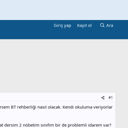
Giriş yap
Kayıt ol
Ara
#1
ersem BT rehberliği nasıl olacak. Kendi okuluma veriyorlar
t dersim 2 nöbetim sınıfım bir de problemli idarem var?