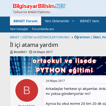
BBNET Forum
Yeni Eklenenler
BBNET Sem
Yeni mesajlar
Forumlarda ara
BBNET | EĞİTİM ve EĞİTİMCİLER FORUMU
İl içi atama yardım
K
B
Bote0621
24 Mayıs 2017
o
a
n
ş
b
l
u
a
y
n
u
g
24 Mayıs 2017
b
ı
a
ç
B
Arkadaşlar herkese iyi akşamlar. Anka
ş
t
mı yoksa gönderiyorlar mı?
l
a
a
r
t
i
Ayrıca bu okul evime 20 km 20 dk sü
Bote0621