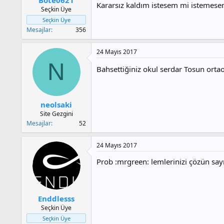
a
h
Kararsız kaldım istesem mi istemesem
Seçkin Üye
n
i
Seçkin Üye
Mesajlar
356
24 Mayıs 2017
N
Bahsettiğiniz okul serdar Tosun orta
neolsaki
Site Gezgini
Mesajlar
52
24 Mayıs 2017
Prob :mrgreen: lemlerinizi çözün sa
Enddlesss
Seçkin Üye
Seçkin Üye