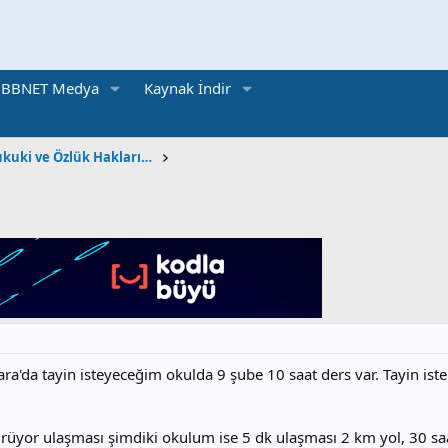
BBNET Medya
Kaynak İndir
Öğretmen | İdari, Hukuki ve Özlük Hakları Konuları
ra'da tayin isteyeceğim okulda 9 şube 10 saat ders var. Tayin ist
rüyor ulaşması şimdiki okulum ise 5 dk ulaşması 2 km yol, 30 saa