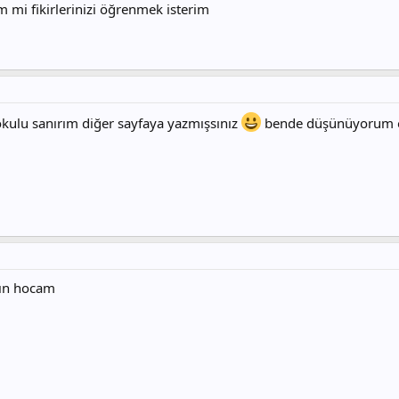
 mi fikirlerinizi öğrenmek isterim
okulu sanırım diğer sayfaya yazmışsınız
bende düşünüyorum o 
yın hocam