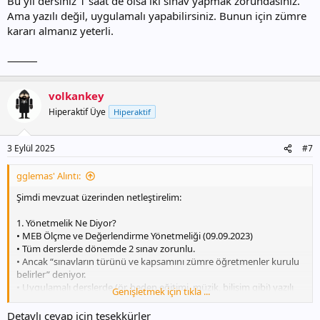
Bu yıl dersiniz 1 saat de olsa iki sınav yapmak zorundasınız.
Ama yazılı değil, uygulamalı yapabilirsiniz. Bunun için zümre
kararı almanız yeterli.
⸻
volkankey
Hiperaktif Üye
Hiperaktif
3 Eylül 2025
#7
gglemas' Alıntı:
Şimdi mevzuat üzerinden netleştirelim:
1. Yönetmelik Ne Diyor?
• MEB Ölçme ve Değerlendirme Yönetmeliği (09.09.2023)
• Tüm derslerde dönemde 2 sınav zorunlu.
• Ancak “sınavların türünü ve kapsamını zümre öğretmenler kurulu
belirler” deniyor.
• Uygulamalı derslerde (ör. beden eğitimi, müzik, bilişim gibi) yazılı
Genişletmek için tıkla ...
yerine uygulamalı sınav yapılabilir.
• Yazılı/uygulamalı oranı, zümre kararı ile netleşir.
Detaylı cevap için teşekkürler