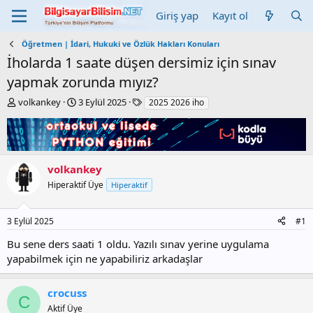
Giriş yap
Kayıt ol
Öğretmen | İdari, Hukuki ve Özlük Hakları Konuları
İholarda 1 saate düşen dersimiz için sınav
yapmak zorunda mıyız?
K
B
E
volkankey
3 Eylül 2025
2025 2026 iho
o
a
t
n
ş
i
b
l
k
u
a
e
y
n
t
volkankey
u
g
l
Hiperaktif Üye
Hiperaktif
b
ı
e
a
ç
r
ş
t
3 Eylül 2025
#1
l
a
a
r
Bu sene ders saati 1 oldu. Yazılı sınav yerine uygulama
t
i
yapabilmek için ne yapabiliriz arkadaşlar
a
h
n
i
crocuss
C
Aktif Üye