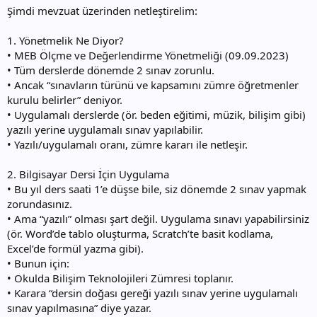
Şimdi mevzuat üzerinden netleştirelim:
1. Yönetmelik Ne Diyor?
• MEB Ölçme ve Değerlendirme Yönetmeliği (09.09.2023)
• Tüm derslerde dönemde 2 sınav zorunlu.
• Ancak “sınavların türünü ve kapsamını zümre öğretmenler
kurulu belirler” deniyor.
• Uygulamalı derslerde (ör. beden eğitimi, müzik, bilişim gibi)
yazılı yerine uygulamalı sınav yapılabilir.
• Yazılı/uygulamalı oranı, zümre kararı ile netleşir.
2. Bilgisayar Dersi İçin Uygulama
• Bu yıl ders saati 1’e düşse bile, siz dönemde 2 sınav yapmak
zorundasınız.
• Ama “yazılı” olması şart değil. Uygulama sınavı yapabilirsiniz
(ör. Word’de tablo oluşturma, Scratch’te basit kodlama,
Excel’de formül yazma gibi).
• Bunun için:
• Okulda Bilişim Teknolojileri Zümresi toplanır.
• Karara “dersin doğası gereği yazılı sınav yerine uygulamalı
sınav yapılmasına” diye yazar.