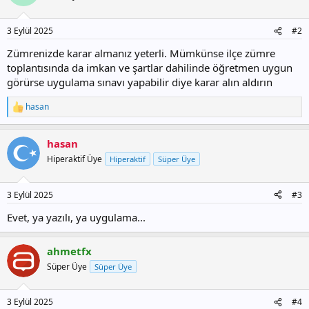
3 Eylül 2025
#2
Zümrenizde karar almanız yeterli. Mümkünse ilçe zümre
toplantısında da imkan ve şartlar dahilinde öğretmen uygun
görürse uygulama sınavı yapabilir diye karar alın aldırın
hasan
T
e
p
hasan
k
i
Hiperaktif Üye
Hiperaktif
Süper Üye
l
e
r
3 Eylül 2025
#3
:
Evet, ya yazılı, ya uygulama...
ahmetfx
Süper Üye
Süper Üye
3 Eylül 2025
#4