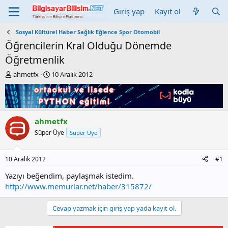
Giriş yap
Kayıt ol
Sosyal Kültürel Haber Sağlık Eğlence Spor Otomobil
Öğrencilerin Kral Olduğu Dönemde
Öğretmenlik
K
B
ahmetfx
10 Aralık 2012
o
a
n
ş
b
l
u
a
y
n
ahmetfx
u
g
Süper Üye
Süper Üye
b
ı
a
ç
ş
t
10 Aralık 2012
#1
l
a
a
r
Yazıyı beğendim, paylaşmak istedim.
t
i
http://www.memurlar.net/haber/315872/
a
h
n
i
Cevap yazmak için giriş yap yada kayıt ol.