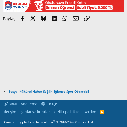
Facebook
X
Bluesky
LinkedIn
WhatsApp
E-posta
Link
Paylaş:
Sosyal Kültürel Haber Sağlık Eğlence Spor Otomobil
BBNET Ana Tema
Türkçe
İletişim
Şartlar ve kurallar
Gizlilik politikası
Yardım
R
S
S
®
Community platform by XenForo
© 2010-2026 XenForo Ltd.