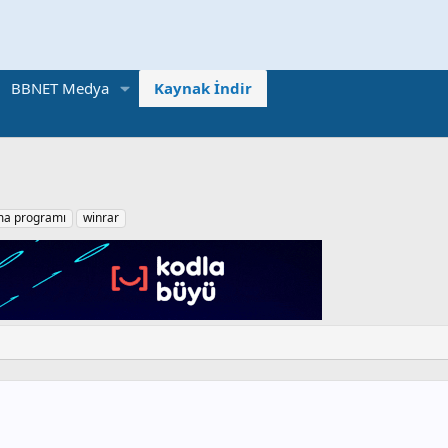
BBNET Medya
Kaynak İndir
rma programı
winrar