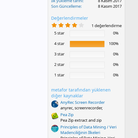
İlk yükleme tarihi
8 Kasım 2017
Son Güncelleme
8 Kasım 2017
Değerlendirmeler
4
1 değerlendirme
.
5 star
0%
0
0
y
4 star
100%
ı
l
3 star
0%
d
ı
2 star
0%
z
1 star
0%
metafor tarafından yüklenen
diğer kaynaklar
AnyRec Screen Recorder
anyrec, screenrecorder,
Pea Zip
Pea Zip extract and zip
Principles of Data Mining / Veri
Madenciliğinin İlkeleri
Principles of Data Mining, Veri