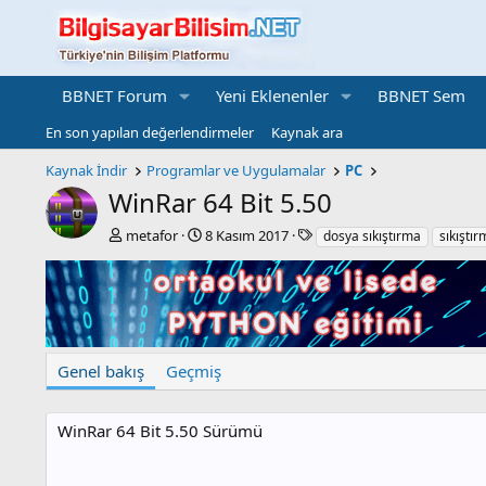
BBNET Forum
Yeni Eklenenler
BBNET Sem
En son yapılan değerlendirmeler
Kaynak ara
Kaynak İndir
Programlar ve Uygulamalar
PC
WinRar 64 Bit
5.50
Y
C
E
metafor
8 Kasım 2017
dosya sıkıştırma
sıkıştı
a
r
t
z
e
i
a
a
k
r
t
e
i
t
o
l
Genel bakış
Geçmiş
n
e
d
r
a
WinRar 64 Bit 5.50 Sürümü
t
e