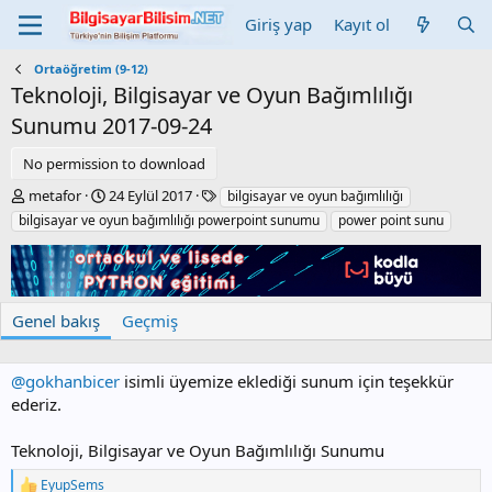
Giriş yap
Kayıt ol
Ortaöğretim (9-12)
Teknoloji, Bilgisayar ve Oyun Bağımlılığı
Sunumu
2017-09-24
No permission to download
Y
C
E
metafor
24 Eylül 2017
bilgisayar ve oyun bağımlılığı
a
r
t
bilgisayar ve oyun bağımlılığı powerpoint sunumu
power point sunu
z
e
i
a
a
k
r
t
e
i
t
o
l
Genel bakış
Geçmiş
n
e
d
r
a
@gokhanbicer
isimli üyemize eklediği sunum için teşekkür
t
ederiz.
e
Teknoloji, Bilgisayar ve Oyun Bağımlılığı Sunumu
EyupSems