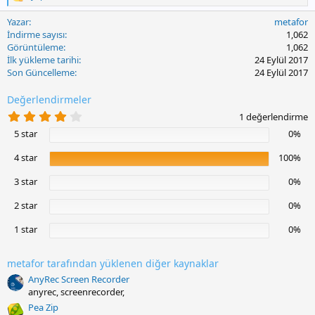
T
e
Yazar
metafor
p
k
İndirme sayısı
1,062
i
Görüntüleme
1,062
l
İlk yükleme tarihi
24 Eylül 2017
e
Son Güncelleme
24 Eylül 2017
r
:
Değerlendirmeler
4
1 değerlendirme
.
5 star
0%
0
0
y
4 star
100%
ı
l
3 star
0%
d
ı
2 star
0%
z
1 star
0%
metafor tarafından yüklenen diğer kaynaklar
AnyRec Screen Recorder
anyrec, screenrecorder,
Pea Zip