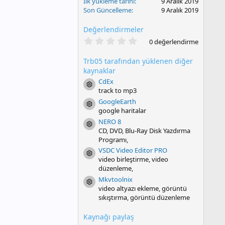
İlk yükleme tarihi
9 Aralık 2019
Son Güncelleme
9 Aralık 2019
Değerlendirmeler
0
0 değerlendirme
.
0
Trb05 tarafından yüklenen diğer
0
y
kaynaklar
ı
CdEx
l
Resource icon
track to mp3
d
ı
GoogleEarth
Resource icon
z
google haritalar
NERO 8
Resource icon
CD, DVD, Blu-Ray Disk Yazdırma
Programı,
VSDC Video Editor PRO
Resource icon
video birleştirme, video
düzenleme,
Mkvtoolnix
Resource icon
video altyazı ekleme, görüntü
sıkıştırma, görüntü düzenleme
Kaynağı paylaş