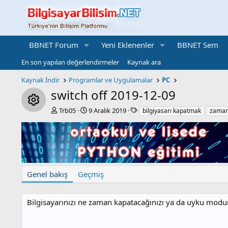
BBNET Forum
Yeni Eklenenler
BBNET Sem
En son yapılan değerlendirmeler
Kaynak ara
Kaynak İndir
Programlar ve Uygulamalar
PC
switch off
2019-12-09
Resource icon
Y
C
E
Trb05
9 Aralık 2019
bilgiyasarı kapatmak
zaman
a
r
t
z
e
i
a
a
k
r
t
e
i
t
o
l
Genel bakış
Geçmiş
n
e
d
r
a
Bilgisayarınızı ne zaman kapatacağınızı ya da uyku modu
t
e