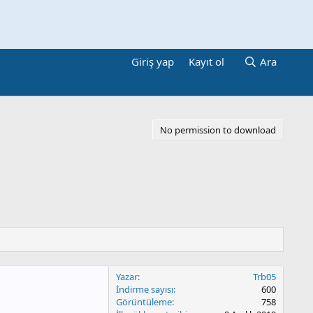
Giriş yap
Kayıt ol
Ara
No permission to download
Yazar
Trb05
İndirme sayısı
600
Görüntüleme
758