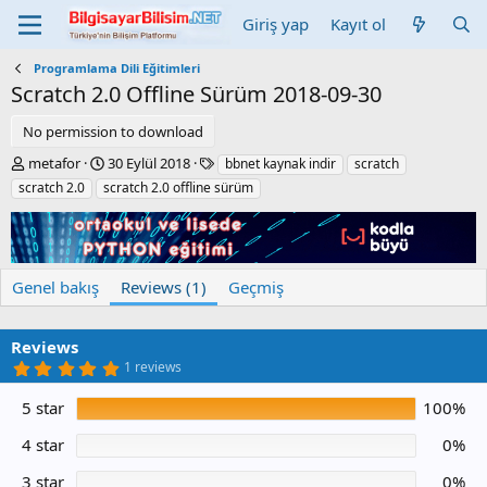
Giriş yap
Kayıt ol
Programlama Dili Eğitimleri
Scratch 2.0 Offline Sürüm
2018-09-30
No permission to download
Y
C
E
metafor
30 Eylül 2018
bbnet kaynak indir
scratch
a
r
t
scratch 2.0
scratch 2.0 offline sürüm
z
e
i
a
a
k
r
t
e
i
t
o
l
Genel bakış
Reviews (1)
Geçmiş
n
e
d
r
a
Reviews
t
5
1 reviews
e
.
0
5 star
100%
0
y
ı
4 star
0%
l
d
3 star
0%