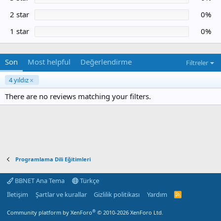
ı
z
2 star
0%
1 star
0%
Son
Most helpful
Değerlendirme
Filtreler
4 yıldız
There are no reviews matching your filters.
Programlama Dili Eğitimleri
BBNET Ana Tema
Türkçe
İletişim
Şartlar ve kurallar
Gizlilik politikası
Yardım
R
S
S
®
Community platform by XenForo
© 2010-2026 XenForo Ltd.