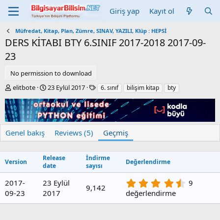
Giriş yap
Kayıt ol
Müfredat, Kitap, Plan, Zümre, SINAV, YAZILI, Klüp : HEPSİ
DERS KİTABI BTY 6.SINIF 2017-2018
2017-09-
23
No permission to download
Y
C
E
elitbote
23 Eylül 2017
6. sınıf
bilişim kitap
bty
a
r
t
z
e
i
a
a
k
r
t
e
i
t
Genel bakış
Reviews (5)
Geçmiş
o
l
n
e
d
r
Release
İndirme
Version
Değerlendirme
date
sayısı
a
t
4
2017-
23 Eylül
9
e
9,142
.
09-23
2017
değerlendirme
8
9
y