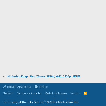
ı
l
d
ı
z
Müfredat, Kitap, Plan, Zümre, SINAV, YAZILI, Klüp : HEPSİ
BBNET Ana Tema
Türkçe
İletişim
Şartlar ve kurallar
Gizlilik politikası
Yardım
R
S
S
®
Community platform by XenForo
© 2010-2026 XenForo Ltd.